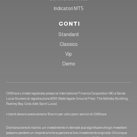
Indicatori MT5
CONTI
Standard
Classico
Vip
Demo
OXShare Limited registrata presso la International Finance Corporation IBC a Santa
Lucia Numero di registrazione 00101 (Sede legale: Ground Floor, The Sotheby Building,
Rodney Bay, Gros-Islet, Saint Lucia)
I clienti devono avere almeno 18 anni per utilizzare i servizi di OXShare.
Dichiarazione di rischio: un investimento in derivati può significare che gli investitori
possono perdere un importo anche superiore al loro investimento originale. Chiunque