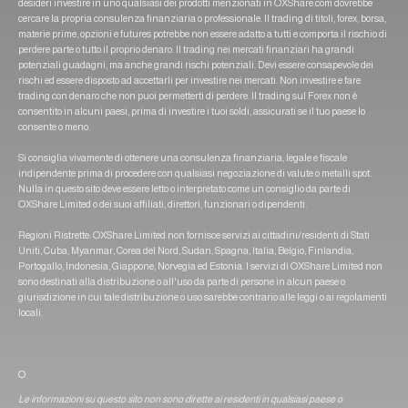
desideri investire in uno qualsiasi dei prodotti menzionati in OXShare.com dovrebbe
cercare la propria consulenza finanziaria o professionale. Il trading di titoli, forex, borsa,
materie prime, opzioni e futures potrebbe non essere adatto a tutti e comporta il rischio di
perdere parte o tutto il proprio denaro. Il trading nei mercati finanziari ha grandi
potenziali guadagni, ma anche grandi rischi potenziali. Devi essere consapevole dei
rischi ed essere disposto ad accettarli per investire nei mercati. Non investire e fare
trading con denaro che non puoi permetterti di perdere. Il trading sul Forex non è
consentito in alcuni paesi, prima di investire i tuoi soldi, assicurati se il tuo paese lo
consente o meno.
Si consiglia vivamente di ottenere una consulenza finanziaria, legale e fiscale
indipendente prima di procedere con qualsiasi negoziazione di valute o metalli spot.
Nulla in questo sito deve essere letto o interpretato come un consiglio da parte di
OXShare Limited o dei suoi affiliati, direttori, funzionari o dipendenti.
Regioni Ristrette: OXShare Limited non fornisce servizi ai cittadini/residenti di Stati
Uniti, Cuba, Myanmar, Corea del Nord, Sudan, Spagna, Italia, Belgio, Finlandia,
Portogallo, Indonesia, Giappone, Norvegia ed Estonia. I servizi di OXShare Limited non
sono destinati alla distribuzione o all'uso da parte di persone in alcun paese o
giurisdizione in cui tale distribuzione o uso sarebbe contrario alle leggi o ai regolamenti
locali.
O
Le informazioni su questo sito non sono dirette ai residenti in qualsiasi paese o