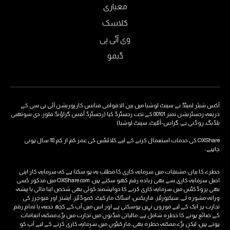
معیاری
کلاسک
وی آئی پی
ڈیمو
آکس شیئر لمیٹڈ نے سینٹ لوشیا میں بین الاقوامی فنانس کارپوریشن آئی بی سی کے
ذریعہ رجسٹریشن نمبر 00101 کے تحت رجسٹرڈ کیا (رجسٹرڈ آفس گراؤنڈ فلور، دی سوتھبی
بلڈنگ، روڈنی بے، گراس-آئلیٹ، سینٹ لوشیا)
OXShare کی خدمات استعمال کرنے کے لیے کلائنٹس کی عمر کم از کم 18 سال ہونی
چاہیے۔
خطرے کا بیان: مشتقات میں سرمایہ کاری کا مطلب یہ ہو سکتا ہے کہ سرمایہ کار اپنی
اصل سرمایہ کاری سے بھی زیادہ رقم کھو سکتے ہیں۔ OXShare.com میں مذکور کسی
بھی پروڈکٹس میں سرمایہ کاری کرنے کا خواہشمند کوئی بھی شخص اپنا مالی یا پیشہ
ورانہ مشورہ لے۔ سیکیورٹیز، فاریکس، اسٹاک مارکیٹ، کموڈٹیز، آپشنز اور فیوچرز کی
تجارت ہر ایک کے لیے موزوں نہیں ہوسکتی ہے اور اس میں آپ کے کچھ حصہ یا تمام رقم
کے ضائع ہونے کا خطرہ شامل ہے۔ مالیاتی منڈیوں میں تجارت میں بڑے ممکنہ انعامات
ہوتے ہیں، لیکن بڑے ممکنہ خطرہ بھی۔ مارکیٹوں میں سرمایہ کاری کرنے کے لیے آپ کو