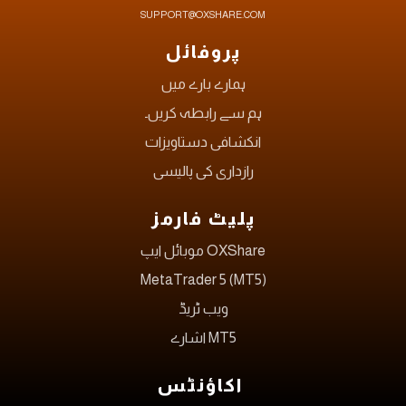
SUPPORT@OXSHARE.COM
پروفائل
ہمارے بارے میں
ہم سے رابطہ کریں۔
انکشافی دستاویزات
رازداری کی پالیسی
پلیٹ فارمز
OXShare موبائل ایپ
MetaTrader 5 (MT5)
ویب ٹریڈ
MT5 اشارے
اکاؤنٹس