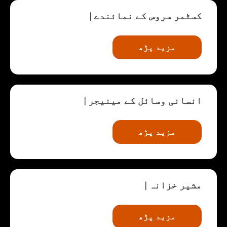
کسٹمر سروس کے نمائندے
|
مزید پڑھ
انسانی وسائل کے مینیجر
|
مزید پڑھ
مشیر خزانہ
|
مزید پڑھ