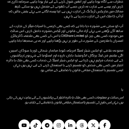
خطرات سے آگاہ ہونا چاہیے اور انھیں قبول کرنے کے لیے تیار ہونا چاہیے۔ سرمایہ کاری نہ
کریں اور پیسے سے تجارت نہ کریں جسے آپ کھونے کے متحمل نہیں ہو سکتے۔ کچھ
ممالک میں فاریکس ٹریڈنگ کی اجازت نہیں ہے، اپنا پیسہ لگانے سے پہلے یقینی بنائیں کہ
آیا آپ کا ملک اس کی اجازت دے رہا ہے یا نہیں۔
آپ کو سختی سے مشورہ دیا جاتا ہے کہ کسی بھی کرنسی یا اسپاٹ میٹلز کی تجارت کے
ساتھ آگے بڑھنے سے پہلے آزاد مالی، قانونی اور ٹیکس مشورہ حاصل کریں۔ اس سائٹ
میں موجود کسی بھی چیز کو OXShare Limited یا اس کے کسی بھی ملحقہ، ڈائریکٹرز،
افسران یا ملازمین کے مشورے کے طور پر نہیں پڑھنا چاہیے اور نہ ہی سمجھا جانا چاہیے۔
ممنوعہ علاقے: او ایکس شیئر لمیٹڈ امریکہ، کیوبا، ​​میانمار، شمالی کوریا، سوڈان، اسپین،
اٹلی، بیلجیم، فن لینڈ، پرتگال، انڈونیشیا، جاپان، ناروے اور ایسٹونیا کے شہریوں/رہائشیوں
کے لیے خدمات فراہم نہیں کرتا ہے۔ او ایکس شیئر لمیٹڈ کی خدمات کسی بھی ملک یا دائرہ
اختیار میں کسی بھی شخص کو تقسیم کرنے یا استعمال کرنے کے لیے نہیں ہیں جہاں
ایسی تقسیم یا استعمال مقامی قانون یا ضابطے کے منافی ہو۔.
یا
اس سائٹ پر معلومات کسی بھی ملک یا دائرہ اختیار کے رہائشیوں کے لئے ہدایت نہیں کی جاتی
ہیں جہاں اس طرح کی تقسیم یا استعمال مقامی قانون یا ضابطے کے خلاف ہو۔