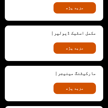
مزید پڑھ
مکمل اسٹیک ڈیولپر
|
مزید پڑھ
مارکیٹنگ مینیجر
|
مزید پڑھ