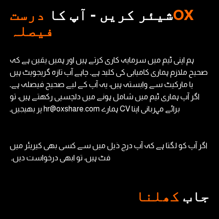
OX
شیئر کریں - آپ کا
درست
فیصلہ
ہم اپنی ٹیم میں سرمایہ کاری کرتے ہیں اور ہمیں یقین ہے کہ
صحیح ملازم ہماری کامیابی کی کلید ہے۔ چاہے آپ تازہ گریجویٹ ہیں
یا مارکیٹ سے وابستہ ہیں، یہ آپ کے لیے صحیح فیصلہ ہے۔
اگر آپ ہماری ٹیم میں شامل ہونے میں دلچسپی رکھتے ہیں، تو
برائے مہربانی اپنا CV ہمارے hr@oxshare.com پر بھیجیں۔
اگر آپ کو لگتا ہے کہ آپ درج ذیل میں سے کسی بھی کیریئر میں
فٹ ہیں، تو ابھی درخواست دیں۔
جاب
کھلنا