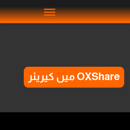
OXShare میں کیریئر