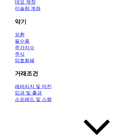
데모 계정
이슬람 계좌
악기
외환
필수품
주가지수
주식
암호화폐
거래조건
레버리지 및 마진
입금 및 출금
스프레드 및 스왑