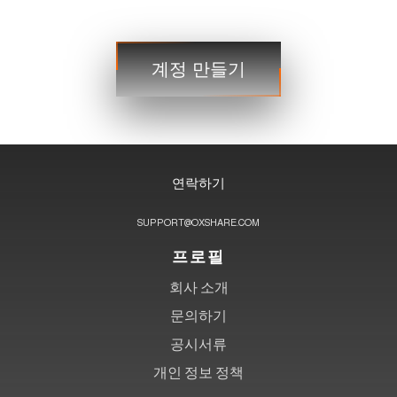
거래
계정 만들기
3단계
연락하기
SUPPORT@OXSHARE.COM
프로필
회사 소개
문의하기
공시서류
개인 정보 정책