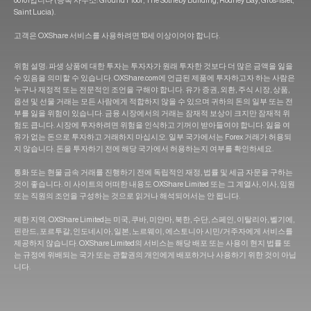
00101입니다 (등록 사무소: Ground Floor, The Sotheby Building, Rodney Bay, Gros-Islet,
Saint Lucia).
고객은 OXShare 서비스를 사용하려면 18세 이상이어야 합니다.
위험 설명: 파생 상품에 대한 투자는 투자자가 원래 투자한 것보다 더 많은 금액을 잃을
수 있음을 의미할 수 있습니다. OXShare.com에 언급된 제품에 투자하고자 하는 사람은
누구나 재정적 또는 전문적인 조언을 구해야 합니다. 유가 증권, 외환, 주식 시장, 상품,
옵션 및 선물 거래는 모든 사람에게 적합하지 않을 수 있으며 귀하의 돈의 일부 또는 전
부를 잃을 위험이 있습니다. 금융 시장에서의 거래는 잠재적 보상이 크지만 잠재적 위
험도 큽니다. 시장에 투자하려면 위험을 인식하고 기꺼이 받아들여야 합니다. 잃을 여
유가 없는 돈으로 투자하고 거래하지 마십시오. 일부 국가에서는 Forex 거래가 허용되
지 않습니다. 돈을 투자하기 전에 해당 국가에서 허용하는지 여부를 확인하세요.
통화 또는 현물 금속 거래를 진행하기 전에 독립적인 재정, 법률 및 세금 자문을 구하는
것이 좋습니다. 이 사이트의 어떠한 내용도 OXShare Limited 또는 그 계열사, 이사, 임원
또는 직원의 조언을 구성하는 것으로 읽거나 해석되어서는 안 됩니다.
제한 지역: OXShare Limited는 미국, 쿠바, 미얀마, 북한, 수단, 스페인, 이탈리아, 벨기에,
핀란드, 포르투갈, 인도네시아, 일본, 노르웨이, 에스토니아 시민/거주자에게 서비스를
제공하지 않습니다. OXShare Limited의 서비스는 해당 배포 또는 사용이 현지 법률 또
는 규정에 위배되는 국가 또는 관할권의 개인에게 배포하거나 사용하기 위한 것이 아닙
니다.