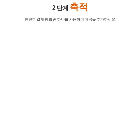
축적
2 단계
안전한 결제 방법 중 하나를 사용하여 자금을 추가하세요
EURUSD
1.2184 1.2186
GBPUSD
1.4167 1.4169
USDJPY
109.35 109.38
USDCAD
1.2101 1.2103
거래