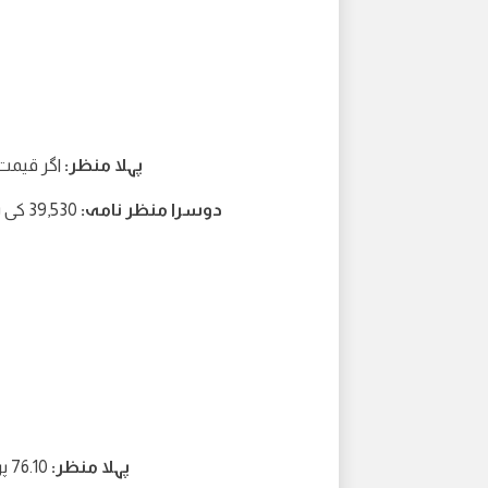
پہلا منظر:
اگر قیمت 39,850 سے اوپر رہتی ہے تو 40,150 کی طرف
دوسرا منظر نامہ:
39,530 کی سطح کی طرف گرنا اگر 1-Hr کینڈل 39,850 سے نیچے بند ہو جائے
پہلا منظر:
76.10 پر گرنا اگر روزانہ کینڈل 78.20 سے نیچے بند ہوتی ہے۔