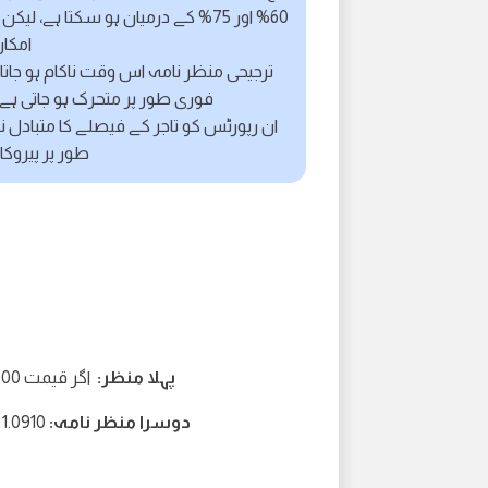
60% اور 75% کے درمیان ہو سکتا ہے،
امکان 60% اور 75% کے درمیان 
ترجیحی منظر نامہ اس وقت ناکام ہو جاتا
فوری طور پر متحرک ہو جاتی ہے 
ان رپورٹس کو تاجر کے فیصلے کا متبادل ن
طور پر پیروکا
پہلا منظر:
اگر قیمت 1.1000 سے اوپر رہتی ہے تو 1.1080 کی سطح کی طرف اضافہ
دوسرا منظر نامہ:
1.0910 کی طرف گرنا اگر 4-H کینڈل 1.1000 سے نیچے بند ہو جاتی ہے