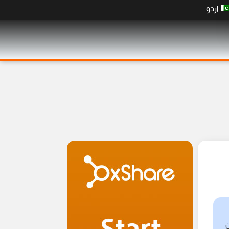
اردو
ن