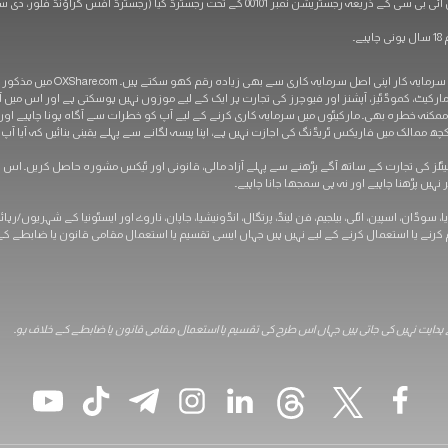
رڈ آفس گراؤنڈ فلور، دی سوتھبی بلڈنگ، روڈنی بے، گراس-آئلیٹ، سینٹ لوشیا)
خطرے کا بیان: مشتقات میں سرمای
 مارکیٹ، کموڈٹیز، آپشنز اور فیوچرز کی تجارت ہر ایک کے لیے موزوں نہیں ہوسکتی ہے اور اس می
 ممکنہ خطرہ بھی۔ مارکیٹوں میں سرمایہ کاری کرنے کے لیے آپ کو خطرات سے آگاہ ہونا چاہیے اور ان
مالک میں فاریکس ٹریڈنگ کی اجازت نہیں ہے، اپنا پیسہ لگانے سے پہلے یقینی بنائیں کہ آیا آپ کا
ہیں پڑھنا چاہیے اور نہ ہی سمجھا جانا چاہیے۔
یا، سوڈان، اسپین، اٹلی، بیلجیم، فن لینڈ، پرتگال، انڈونیشیا، جاپان، ناروے اور ایسٹونیا کے شہریوں/
نے یا استعمال کرنے کے لیے نہیں ہیں جہاں ایسی تقسیم یا استعمال مقامی قانون یا ضابطے کے 
 ہدایت نہیں کی جاتی ہیں جہاں اس طرح کی تقسیم یا استعمال مقامی قانون یا ضابطے کے خلاف ہو۔