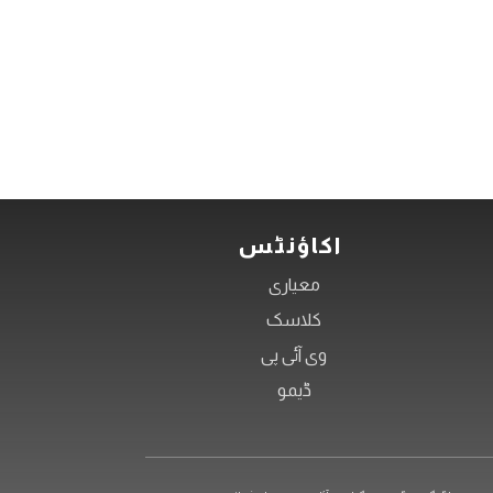
تجارت
مرحلہ 3
اکاؤنٹس
معیاری
کلاسک
وی آئی پی
ڈیمو