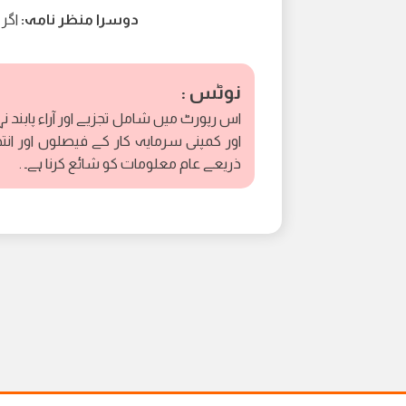
دوسرا منظر نامہ:
اگر قیمت 78.20 سے
نوٹس :
اس رپورٹ میں شامل تجزیے اور آراء پابند ن
اور کمپنی سرمایہ کار کے فیصلوں اور انت
ذریعے عام معلومات کو شائع کرنا ہے۔ .