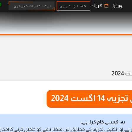
ایک اکاؤنٹ کھولیں۔
ویبینرز
تقریبات
لاگ ان کریں
 14 اگست 2024
یہ کیسے کام کرتا ہے:
 ہے، اور تکنیکی تجزیہ کے مطابق اس منظر نامے کو حاصل کرنے کا امکا