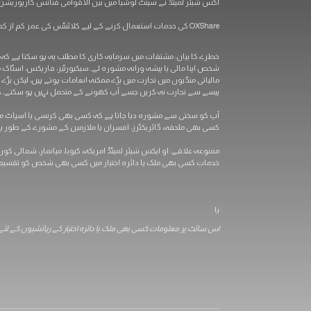
آکس شیئر لمیٹڈ نے سینٹ لوشیا میں بین الاقوامی فنانس کارپوریشن آئی بی سی کے ذریعہ رجسٹریشن نمبر 00101 کے تحت رجسٹرڈ کیا (رجسٹ
OXShare کی خدمات استعمال کرنے کے لیے کلائنٹس کی عمر کم از کم 18 سال ہونی چاہیے۔
شخص اپنا مالی یا پیشہ ورانہ مشورہ لے۔ سیکیورٹیز، فاریکس، اسٹاک
مالیاتی منڈیوں میں تجارت میں بڑے ممکنہ انعامات ہوتے ہیں، لیکن بڑے
پیسے سے تجارت نہ کریں جسے آپ کھونے کے متحمل نہیں ہو سکتے۔ کچھ م
کسی بھی ملحقہ، ڈائریکٹرز، افسران یا ملازمین کے مشورے کے طور پر ن
ممنوعہ علاقے: او ایکس شیئر لمیٹڈ امریکہ، کیوبا، ​​میانمار، شمالی کور
خدمات کسی بھی ملک یا دائرہ اختیار میں کسی بھی شخص کو تقسیم کر
یا
اس سائٹ پر معلومات کسی بھی ملک یا دائرہ اختیار کے رہائشیوں کے لئے