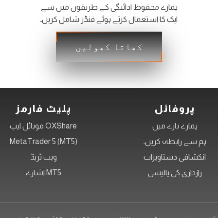
ہمارے محفوظ ادائیگی کے طریقوں میں سے
ایک کا استعمال کرتے ہوئے فنڈز شامل کریں۔
کھاتا کھولیں
پروفائل
پلیٹ فارمز
ہمارے بارے میں
OXShare موبائل ایپ
ہم سے رابطہ کریں۔
MetaTrader 5 (MT5)
انکشافی دستاویزات
ویب ٹریڈ
رازداری کی پالیسی
MT5 اشارے