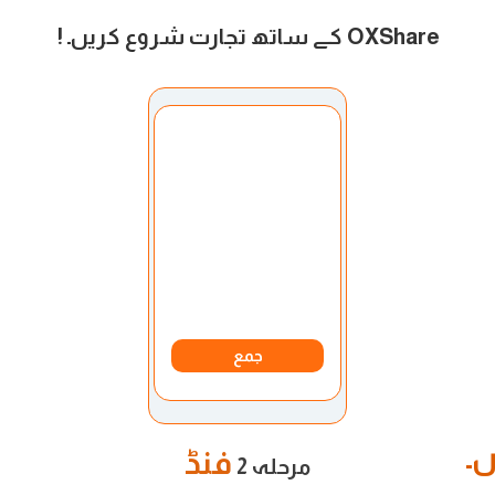
OXShare کے ساتھ تجارت شروع کریں۔
!
اکاؤنٹ منتخب کریں:
میرا اکاونٹ
کرنسی:
امریکن روپے
جمع
۔
فنڈ
مرحلہ 2