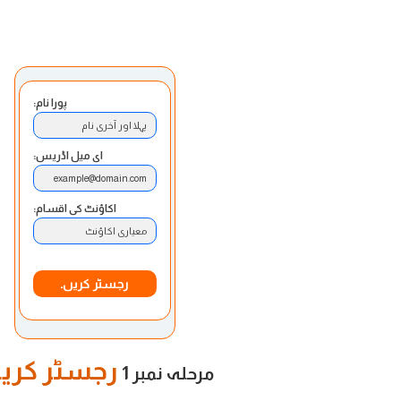
پورا نام:
پہلا اور آخری نام
ای میل اڈریس:
example@domain.com
اکاؤنٹ کی اقسام:
معیاری اکاؤنٹ
رجسٹر کریں۔
رجسٹر کریں
مرحلہ نمبر 1