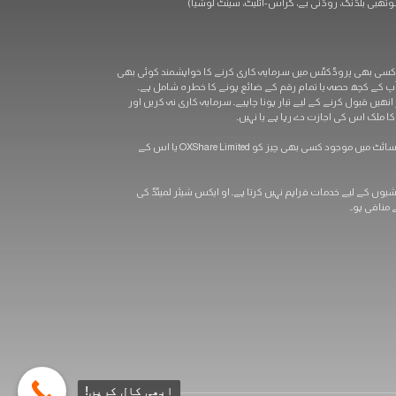
ہ کاری کا مطلب یہ ہو سکتا ہے کہ سرمایہ کار اپنی اصل سرمایہ کاری سے بھی زیادہ رقم کھو سکتے ہیں۔ OXShare.com میں مذکور کسی بھی پروڈکٹس میں سرمایہ کاری کرنے کا خواہشمند کوئی بھی
ں آپ کے کچھ حصہ یا تمام رقم کے ضائع ہونے کا خطرہ شامل ہے۔
ھیں قبول کرنے کے لیے تیار ہونا چاہیے۔ سرمایہ کاری نہ کریں اور
 ملک اس کی اجازت دے رہا ہے یا نہیں۔
آپ کو سختی سے مشورہ دیا جاتا ہے کہ کسی بھی کرنسی یا اسپاٹ میٹلز کی تجارت کے ساتھ آگے بڑھنے سے پہلے آزاد مالی، قانونی اور ٹیکس مشورہ حاصل کریں۔ اس سائٹ میں موجود کسی بھی چیز کو OXShare Limited یا اس کے
رہائشیوں کے لیے خدمات فراہم نہیں کرتا ہے۔ او ایکس شیئر لمیٹڈ کی
منافی ہو۔.
ابھی کال کریں!