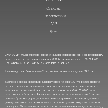
СЧЕТА
Стандарт
Классический
VIP
Демо
OXShare Limited, зарегистрированная Международной финансовой корпорацией IBC
на Сент-Люсии, регистрационный номер 00101 (юридический адрес: Ground Floor,
The Sotheby Building, Rodney Bay, Gros-Islet, Saint Lucia)
Клиентам должно быть не менее 18 лет, чтобы пользоваться услугами OXShare.
Заявление о рисках: инвестиции в деривативы могут означать, что инвесторы могут
потерять сумму, даже превышающую их первоначальные инвестиции. Любой, кто
хочет инвестировать в любой из продуктов, упомянутых на OXShare.com, должен
обратиться за собственным финансовым или профессиональным советом. Торговля
ценными бумагами, форекс, фондовым рынком, сырьевыми товарами, опционами и
фьючерсами может подходить не всем и сопряжена с риском потери части или всех
ваших денег. Торговля на финансовых рынках имеет большие потенциальные выгоды,