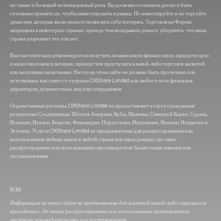
но также и большой потенциальный риск. Вы должны осознавать риски и быть
готовыми принять их, чтобы инвестировать в рынки. Не инвестируйте и не торгуйте
деньгами, которые вы не можете позволить себе потерять. Торговля на Форекс
запрещена в некоторых странах, прежде чем вкладывать деньги, убедитесь, что ваша
страна разрешает это или нет.
Вам настоятельно рекомендуется получить независимую финансовую, юридическую
и налоговую консультацию, прежде чем приступать к какой-либо торговле валютой
или металлами наличными. Ничто на этом сайте не должно быть прочитано или
истолковано как совет со стороны OXShare Limited или любого из ее филиалов,
директоров, должностных лиц или сотрудников.
Ограниченные регионы: OXShare Limited не предоставляет услуги гражданам/
резидентам Соединенных Штатов Америки, Кубы, Мьянмы, Северной Кореи, Судана,
Испании, Италии, Бельгии, Финляндии, Португалии, Индонезии, Японии, Норвегии и
Эстонии. Услуги OXShare Limited не предназначены для распространения или
использования любым лицом в любой стране или юрисдикции, где такое
распространение или использование противоречило бы местным законам или
постановлениям.
ИЛИ
Информация на этом сайте не предназначена для жителей какой-либо страны или
юрисдикции, где такое распространение или использование противоречит
местному законодательству или постановлению.