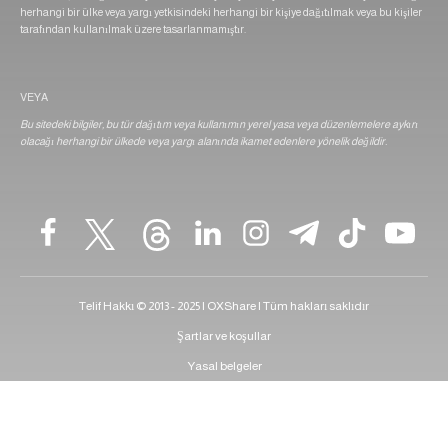
herhangi bir ülke veya yargı yetkisindeki herhangi bir kişiye dağıtılmak veya bu kişiler
tarafından kullanılmak üzere tasarlanmamıştır.
VEYA
Bu sitedeki bilgiler, bu tür dağıtım veya kullanımın yerel yasa veya düzenlemelere aykırı
olacağı herhangi bir ülkede veya yargı alanında ikamet edenlere yönelik değildir.
Telif Hakkı © 2013 - 2025 | OXShare | Tüm hakları saklıdır
Şartlar ve koşullar
Yasal belgeler