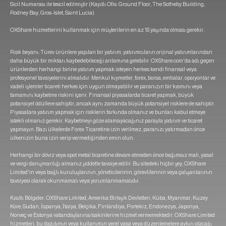
Sicil Numarası ile tescil edilmiştir (Kayıtlı Ofis: Ground Floor, The Sotheby Building,
Rodney Bay, Gros-Islet, Saint Lucia).
OXShare hizmetlerini kullanmak için müşterilerin en az 18 yaşında olması gerekir.
Risk beyanı: Türev ürünlere yapılan bir yatırım, yatırımcıların orijinal yatırımlarından
daha büyük bir miktarı kaybedebileceği anlamına gelebilir. OXShare.com'da adı geçen
ürünlerden herhangi birine yatırım yapmak isteyen herkes kendi finansal veya
profesyonel tavsiyelerini almalıdır. Menkul kıymetler, forex, borsa, emtialar, opsiyonlar ve
vadeli işlemler ticareti herkes için uygun olmayabilir ve paranızın bir kısmını veya
tamamını kaybetme riskini içerir. Finansal piyasalarda ticaret yapmak, büyük
potansiyel ödüllere sahiptir, ancak aynı zamanda büyük potansiyel risklere de sahiptir.
Piyasalara yatırım yapmak için risklerin farkında olmanız ve bunları kabul etmeye
istekli olmanız gerekir. Kaybetmeyi göze alamayacağınız parayla yatırım ve ticaret
yapmayın. Bazı ülkelerde Forex Ticaretine izin verilmez, paranızı yatırmadan önce
ülkenizin buna izin verip vermediğinden emin olun.
Herhangi bir döviz veya spot metal ticaretine devam etmeden önce bağımsız mali, yasal
ve vergi danışmanlığı almanız şiddetle tavsiye edilir. Bu sitedeki hiçbir şey, OXShare
Limited'in veya bağlı kuruluşlarının, yöneticilerinin, görevlilerinin veya çalışanlarının
tavsiyesi olarak okunmamalı veya yorumlanmamalıdır.
Kısıtlı Bölgeler: OXShare Limited, Amerika Birleşik Devletleri, Küba, Myanmar, Kuzey
Kore, Sudan, İspanya, İtalya, Belçika, Finlandiya, Portekiz, Endonezya, Japonya,
Norveç ve Estonya vatandaşlarına/sakinlerine hizmet vermemektedir. OXShare Limited
hizmetleri, bu dağıtımın veya kullanımın yerel yasa veya düzenlemelere aykırı olacağı