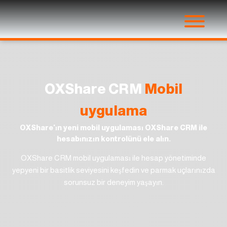
OXShare CRM
Mobil
uygulama
OXShare'ın yeni mobil uygulaması OXShare CRM ile
hesabınızın kontrolünü ele alın.
OXShare CRM mobil uygulaması ile hesap yönetiminde
yepyeni bir basitlik seviyesini keşfedin ve parmak uçlarınızda
sorunsuz bir deneyim yaşayın.