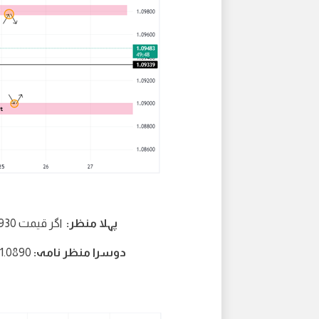
پہلا منظر:
اگر قیمت 1.0930 سے اوپر رہتی ہے تو 1.0980 کی سطح کی طرف اضافہ
دوسرا منظر نامہ:
1.0890 کی طرف گرنا اگر 1 Hr کینڈل 1.0930 سے نیچے بند ہو جاتی ہے