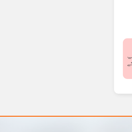
ے،
کے