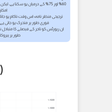
60% اور 75% کے درمیان ہو سکتا ہے،
امکان 60% اور 75% کے درمیان 
ترجیحی منظر نامہ اس وقت ناکام ہو جاتا
فوری طور پر متحرک ہو جاتی ہے 
ان رپورٹس کو تاجر کے فیصلے کا متبادل ن
طور پر پیروکا
Eur/Usd)