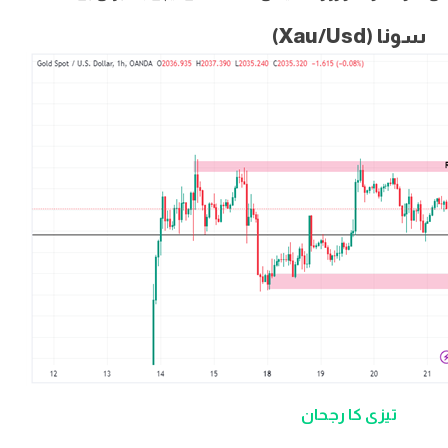
سونا (Xau/Usd)
تیزی کا رجحان