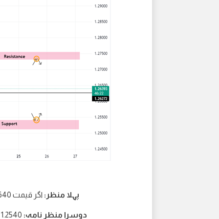
پہلا منظر:
اگر قیمت 1.2640 سے اوپر رہتی ہے تو 1.2730 کی سطح کی طرف اضافہ
دوسرا منظر نامہ:
1.2540 کی طرف گرنا اگر روزانہ کینڈل 1.2640 سے نیچے بند ہوتی ہے۔