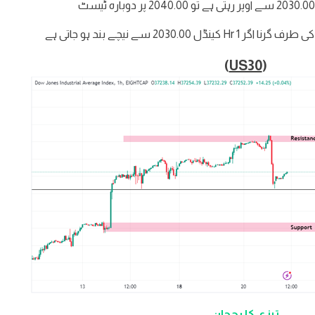
)
US30
(
تیزی کا رجحان