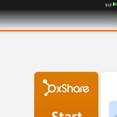
اردو
ن