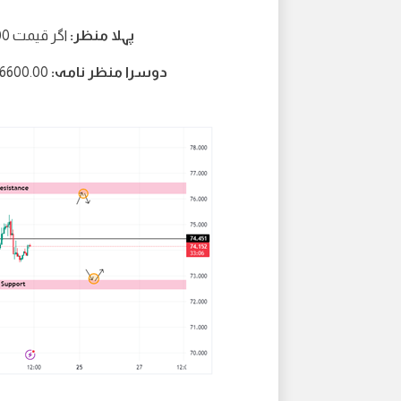
پہلا منظر:
اگر قیمت 37050.00 سے اوپر رہتی ہے تو 37600.00 کی طرف اضافہ
دوسرا منظر نامہ:
36600.00 کی طرف گرنا اگر 1 Hr کینڈل 37050.00 سے نیچے بن