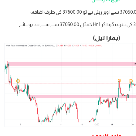
د ہو جائے
(ہمارا تیل)
مندی کا رجحان