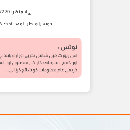
پہلا منظر:
72.20 کی طرف گرنا اگر قیمت 74.40 سے نیچے رہتی 
دوسرا منظر نامہ:
76.50 کی طرف اضافہ اگر 1 Hr کینڈل 74.40 سے اوپر بند ہو جاتی ہے۔
نوٹس :
اس رپورٹ میں شامل تجزیے اور آراء پابند ن
اور کمپنی سرمایہ کار کے فیصلوں اور انت
ذریعے عام معلومات کو شائع کرنا ہے۔ .