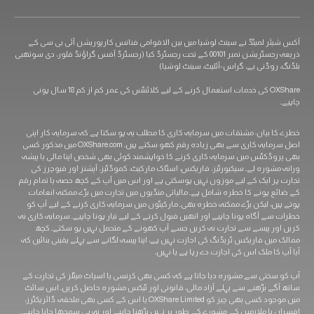
آکس شیئر لمیٹڈ نے سینٹ لوشیا میں بین الاقوامی فنانس کارپوریشن آئی بی سی کے
ذریعہ رجسٹریشن نمبر 00101 کے تحت رجسٹرڈ کیا (رجسٹرڈ آفس گراؤنڈ فلور، دی سوتھبی
بلڈنگ، روڈنی بے، گراس-آئلیٹ، سینٹ لوشیا)
OXShare کی خدمات استعمال کرنے کے لیے کلائنٹس کی عمر کم از کم 18 سال ہونی
چاہیے۔
خطرے کا بیان: مشتقات میں سرمایہ کاری کا مطلب یہ ہو سکتا ہے کہ سرمایہ کار اپنی
اصل سرمایہ کاری سے بھی زیادہ رقم کھو سکتے ہیں۔ OXShare.com میں مذکور کسی
بھی پروڈکٹس میں سرمایہ کاری کرنے کا خواہشمند کوئی بھی شخص اپنا مالی یا پیشہ
ورانہ مشورہ لے۔ سیکیورٹیز، فاریکس، اسٹاک مارکیٹ، کموڈٹیز، آپشنز اور فیوچرز کی
تجارت ہر ایک کے لیے موزوں نہیں ہوسکتی ہے اور اس میں آپ کے کچھ حصہ یا تمام رقم
کے ضائع ہونے کا خطرہ شامل ہے۔ مالیاتی منڈیوں میں تجارت میں بڑے ممکنہ انعامات
ہوتے ہیں، لیکن بڑے ممکنہ خطرہ بھی۔ مارکیٹوں میں سرمایہ کاری کرنے کے لیے آپ کو
خطرات سے آگاہ ہونا چاہیے اور انھیں قبول کرنے کے لیے تیار ہونا چاہیے۔ سرمایہ کاری نہ
کریں اور پیسے سے تجارت نہ کریں جسے آپ کھونے کے متحمل نہیں ہو سکتے۔ کچھ
ممالک میں فاریکس ٹریڈنگ کی اجازت نہیں ہے، اپنا پیسہ لگانے سے پہلے یقینی بنائیں کہ
آیا آپ کا ملک اس کی اجازت دے رہا ہے یا نہیں۔
آپ کو سختی سے مشورہ دیا جاتا ہے کہ کسی بھی کرنسی یا اسپاٹ میٹلز کی تجارت کے
ساتھ آگے بڑھنے سے پہلے آزاد مالی، قانونی اور ٹیکس مشورہ حاصل کریں۔ اس سائٹ
میں موجود کسی بھی چیز کو OXShare Limited یا اس کے کسی بھی ملحقہ، ڈائریکٹرز،
افسران یا ملازمین کے مشورے کے طور پر نہیں پڑھنا چاہیے اور نہ ہی سمجھا جانا چاہیے۔