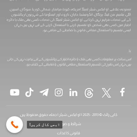
ممنوعہ علاقے: او ایکس شیئر لمیٹڈ امریکہ، کیوبا، ​​میانمار، شمالی کوریا، سوڈان، اسپین،
اٹلی، بیلجیم، فن لینڈ، پرتگال، انڈونیشیا، جاپان، ناروے اور ایسٹونیا کے شہریوں/رہائشیوں
کے لیے خدمات فراہم نہیں کرتا ہے۔ او ایکس شیئر لمیٹڈ کی خدمات کسی بھی ملک یا دائرہ
اختیار میں کسی بھی شخص کو تقسیم کرنے یا استعمال کرنے کے لیے نہیں ہیں جہاں
ایسی تقسیم یا استعمال مقامی قانون یا ضابطے کے منافی ہو۔.
یا
اس سائٹ پر معلومات کسی بھی ملک یا دائرہ اختیار کے رہائشیوں کے لئے ہدایت نہیں کی جاتی
ہیں جہاں اس طرح کی تقسیم یا استعمال مقامی قانون یا ضابطے کے خلاف ہو۔
کاپی رائٹ © 2013 - 2025 | او ایکس شیئر | جملہ حقوق محفوظ ہیں
شرائط و ضوابط
ابھی کال کریں!
قانونی کاغذات