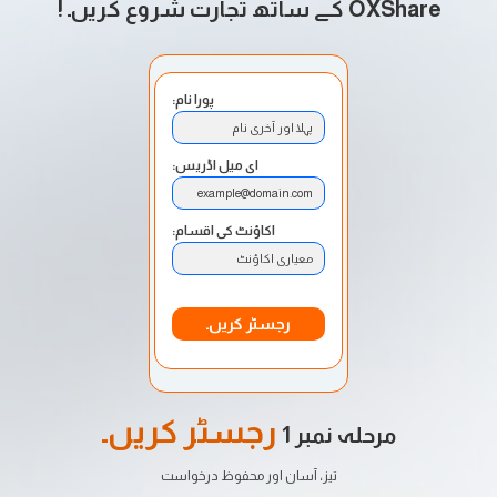
OXShare کے ساتھ تجارت شروع کریں۔
!
پورا نام:
پہلا اور آخری نام
ای میل اڈریس:
example@domain.com
اکاؤنٹ کی اقسام:
معیاری اکاؤنٹ
رجسٹر کریں۔
رجسٹر کریں۔
مرحلہ نمبر 1
تیز، آسان اور محفوظ درخواست