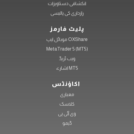
انکشافی دستاویزات
رازداری کی پالیسی
پلیٹ فارمز
OXShare موبائل ایپ
MetaTrader 5 (MT5)
ویب ٹریڈ
MT5 اشارے
اکاؤنٹس
معیاری
کلاسک
وی آئی پی
ڈیمو