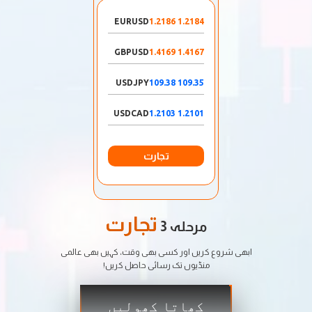
EURUSD
1.2184 1.2186
GBPUSD
1.4167 1.4169
USDJPY
109.35 109.38
USDCAD
1.2101 1.2103
تجارت
تجارت
مرحلہ 3
ابھی شروع کریں اور کسی بھی وقت، کہیں بھی عالمی
منڈیوں تک رسائی حاصل کریں!
کھاتا کھولیں