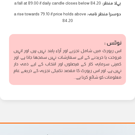
پہلا منظر:
a fall at 89.00 if daily candle closes below 84.20
دوسرا منظر نامہ:
a rise towards 79.10 if price holds above
84.20
نوٹس :
اس رپورٹ میں شامل تجزیے اور آراء پابند نہیں ہیں اور انہیں
فروخت یا خریدنے کے لیے سفارشات نہیں سمجھا جاتا ہے، اور
کمپنی سرمایہ کار کے فیصلوں اور انتخاب کے لیے ذمہ دار
نہیں ہے، اور اس رپورٹ کا مقصد تکنیکی تجزیہ کے ذریعے عام
معلومات کو شائع کرنا ہے۔ .