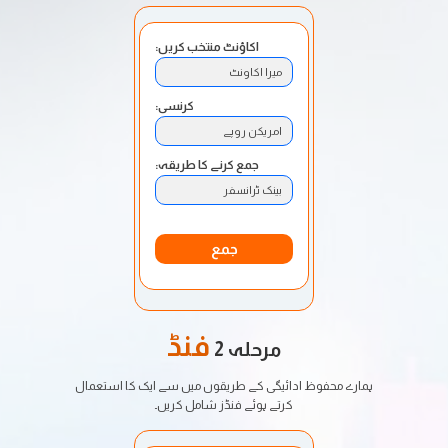
اکاؤنٹ منتخب کریں:
میرا اکاونٹ
کرنسی:
امریکن روپے
جمع کرنے کا طریقہ:
بینک ٹرانسفر
جمع
فنڈ
مرحلہ 2
ہمارے محفوظ ادائیگی کے طریقوں میں سے ایک کا استعمال
کرتے ہوئے فنڈز شامل کریں۔