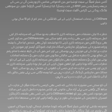
آکس شیئر لمیٹڈ نے سینٹ لوشیا میں بین الاقوامی فنانس کارپوریشن آئی بی سی کے
ذریعہ رجسٹریشن نمبر 00101 کے تحت رجسٹرڈ کیا (رجسٹرڈ آفس گراؤنڈ فلور، دی سوتھبی
بلڈنگ، روڈنی بے، گراس-آئلیٹ، سینٹ لوشیا)
OXShare کی خدمات استعمال کرنے کے لیے کلائنٹس کی عمر کم از کم 18 سال ہونی
چاہیے۔
خطرے کا بیان: مشتقات میں سرمایہ کاری کا مطلب یہ ہو سکتا ہے کہ سرمایہ کار اپنی
اصل سرمایہ کاری سے بھی زیادہ رقم کھو سکتے ہیں۔ OXShare.com میں مذکور کسی
بھی پروڈکٹس میں سرمایہ کاری کرنے کا خواہشمند کوئی بھی شخص اپنا مالی یا پیشہ
ورانہ مشورہ لے۔ سیکیورٹیز، فاریکس، اسٹاک مارکیٹ، کموڈٹیز، آپشنز اور فیوچرز کی
تجارت ہر ایک کے لیے موزوں نہیں ہوسکتی ہے اور اس میں آپ کے کچھ حصہ یا تمام رقم
کے ضائع ہونے کا خطرہ شامل ہے۔ مالیاتی منڈیوں میں تجارت میں بڑے ممکنہ انعامات
ہوتے ہیں، لیکن بڑے ممکنہ خطرہ بھی۔ مارکیٹوں میں سرمایہ کاری کرنے کے لیے آپ کو
خطرات سے آگاہ ہونا چاہیے اور انھیں قبول کرنے کے لیے تیار ہونا چاہیے۔ سرمایہ کاری نہ
کریں اور پیسے سے تجارت نہ کریں جسے آپ کھونے کے متحمل نہیں ہو سکتے۔ کچھ
ممالک میں فاریکس ٹریڈنگ کی اجازت نہیں ہے، اپنا پیسہ لگانے سے پہلے یقینی بنائیں کہ
آیا آپ کا ملک اس کی اجازت دے رہا ہے یا نہیں۔
آپ کو سختی سے مشورہ دیا جاتا ہے کہ کسی بھی کرنسی یا اسپاٹ میٹلز کی تجارت کے
ساتھ آگے بڑھنے سے پہلے آزاد مالی، قانونی اور ٹیکس مشورہ حاصل کریں۔ اس سائٹ
میں موجود کسی بھی چیز کو OXShare Limited یا اس کے کسی بھی ملحقہ، ڈائریکٹرز،
افسران یا ملازمین کے مشورے کے طور پر نہیں پڑھنا چاہیے اور نہ ہی سمجھا جانا چاہیے۔
ممنوعہ علاقے: او ایکس شیئر لمیٹڈ امریکہ، کیوبا، ​​میانمار، شمالی کوریا، سوڈان، اسپین،
اٹلی، بیلجیم، فن لینڈ، پرتگال، انڈونیشیا، جاپان، ناروے اور ایسٹونیا کے شہریوں/رہائشیوں