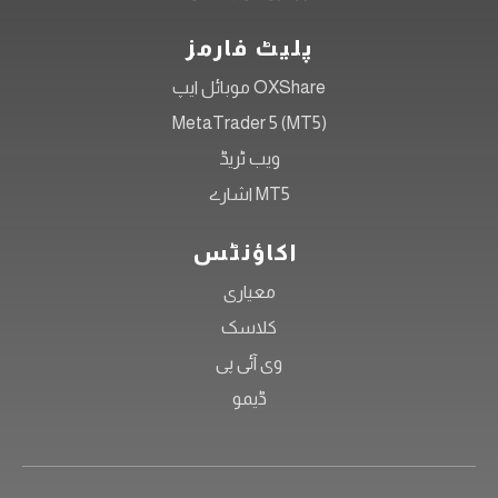
پلیٹ فارمز
OXShare موبائل ایپ
MetaTrader 5 (MT5)
ویب ٹریڈ
MT5 اشارے
اکاؤنٹس
معیاری
کلاسک
وی آئی پی
ڈیمو