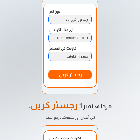
پورا نام:
پہلا اور آخری نام
ای میل اڈریس:
example@domain.com
اکاؤنٹ کی اقسام:
معیاری اکاؤنٹ
رجسٹر کریں۔
رجسٹر کریں۔
مرحلہ نمبر 1
تیز، آسان اور محفوظ درخواست
اکاؤنٹ منتخب کریں: