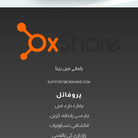
رابطے میں رہنا
SUPPORT@OXSHARE.COM
پروفائل
ہمارے بارے میں
ہم سے رابطہ کریں۔
انکشافی دستاویزات
رازداری کی پالیسی