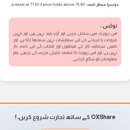
دوسرا منظر نامہ:
a retest at 77.60 if price holds above 75.80
نوٹس :
اس رپورٹ میں شامل تجزیے اور آراء پابند نہیں ہیں اور انہیں
فروخت یا خریدنے کے لیے سفارشات نہیں سمجھا جاتا ہے، اور
کمپنی سرمایہ کار کے فیصلوں اور انتخاب کے لیے ذمہ دار
نہیں ہے، اور اس رپورٹ کا مقصد تکنیکی تجزیہ کے ذریعے عام
معلومات کو شائع کرنا ہے۔ .
OXShare کے ساتھ تجارت شروع کریں۔
!