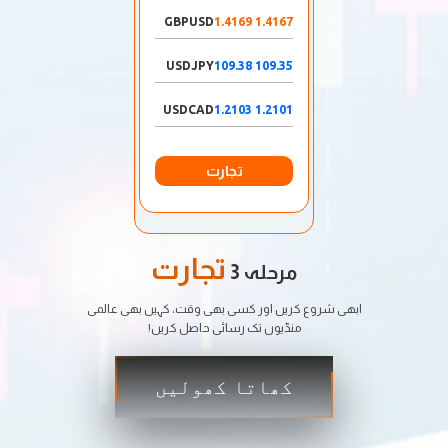
GBPUSD
1.4167 1.4169
USDJPY
109.35 109.38
USDCAD
1.2101 1.2103
تجارت
تجارت
مرحلہ 3
ابھی شروع کریں اور کسی بھی وقت، کہیں بھی عالمی
منڈیوں تک رسائی حاصل کریں!
کھاتا کھولیں