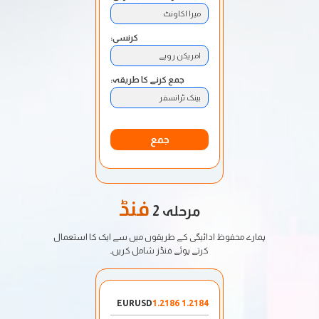
میرا اکاونٹ
کرنسی:
امریکن روپے
جمع کرنے کا طریقہ:
بینک ٹرانسفر
جمع
فنڈ
مرحلہ 2
ہمارے محفوظ ادائیگی کے طریقوں میں سے ایک کا استعمال
کرتے ہوئے فنڈز شامل کریں۔
EURUSD
1.2184 1.2186