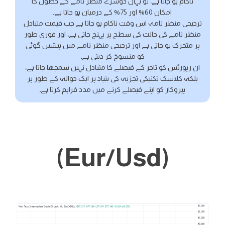
ناکام ہو جاتا ہے، تو یہاں دوسرے منظر نامے کے حصول کا
امکان 60% اور 75% کے درمیان ہو جاتا ہے۔
ترجیحی منظر نامہ اس وقت ناکام ہو جاتا ہے جب قیمت متبادل
منظر نامے کی حالت کی سطح پر پہنچ جاتی ہے، اور فوری طور
پر متحرک ہو جاتی ہے اور ترجیحی منظر نامے میں پیشین گوئی
کو منسوخ کر دیتی ہے۔
ان رپورٹس کو تاجر کے فیصلے کا متبادل نہیں سمجھا جاتا ہے،
بلکہ کلاسک تکنیکی تجزیہ کی بنیاد پر ایک حوالہ کے طور پر
پیروکار کو اپنے فیصلے کرنے میں مدد فراہم کرتا ہے۔
(Eur/Usd)