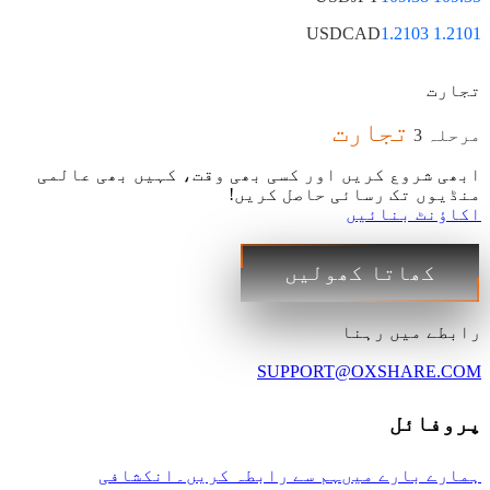
USDCAD
1.2101 1.2103
تجارت
تجارت
مرحلہ 3
ابھی شروع کریں اور کسی بھی وقت، کہیں بھی عالمی
منڈیوں تک رسائی حاصل کریں!
اکاؤنٹ بنائیں
کھاتا کھولیں
رابطے میں رہنا
SUPPORT@OXSHARE.COM
پروفائل
ہمارے بارے میں
ہم سے رابطہ کریں۔
انکشافی