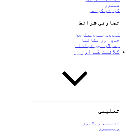
شیئرز
کرپٹو کرنسی
تجارتی شرائط
لیوریج اور مارجن
جمع اور نکالنا
پھیلاؤ اور تبادلہ
کلائنٹ کے اوزار
تعلیمی
تعلیمی ویڈیوز
ویبینرز