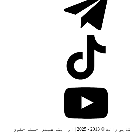
کاپی رائٹ © 2013 - 2025 | او ایکس شیئر | جملہ حقوق