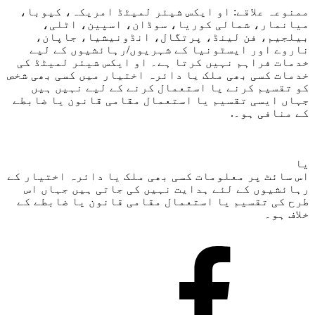
ممنوعہ علاقے: او ایکس شیئر لمیٹڈ امریکہ، کیوبا، ​​
میانمار، شمالی کوریا، سوڈان، اسپین، اٹلی،
بیلجیم، فن لینڈ، پرتگال، انڈونیشیا، جاپان،
ناروے اور ایسٹونیا کے شہریوں/رہائشیوں کے لیے
خدمات فراہم نہیں کرتا ہے۔ او ایکس شیئر لمیٹڈ کی
خدمات کسی بھی ملک یا دائرہ اختیار میں کسی بھی شخص
کو تقسیم کرنے یا استعمال کرنے کے لیے نہیں ہیں
جہاں ایسی تقسیم یا استعمال مقامی قانون یا ضابطے
کے منافی ہو۔.
یا
اس سائٹ پر معلومات کسی بھی ملک یا دائرہ اختیار کے
رہائشیوں کے لئے ہدایت نہیں کی جاتی ہیں جہاں اس
طرح کی تقسیم یا استعمال مقامی قانون یا ضابطے کے
خلاف ہو۔