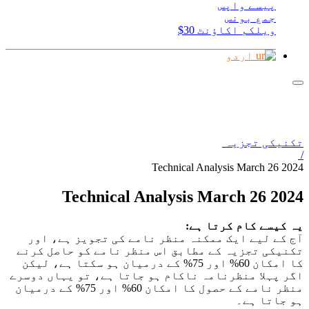
پیسے واپس
جمع بونس
ویلکم اکاؤنٹ 30$
اردو
تکنیکی تجزیہ
/
Technical Analysis March 26 2024
Technical Analysis March 26 2024
یہ کیسے کام کرتا ہے:
آج کے لیے ایک ممکنہ منظر نامے کی تجویز ہے، اور
تکنیکی تجزیہ کے مطابق اس منظر نامے کو حاصل کرنے
کا امکان 60% اور 75% کے درمیان ہو سکتا ہے، لیکن
اگر پہلا منظرنامہ ناکام ہو جاتا ہے، تو یہاں دوسرے
منظر نامے کے حصول کا امکان 60% اور 75% کے درمیان
ہو جاتا ہے۔