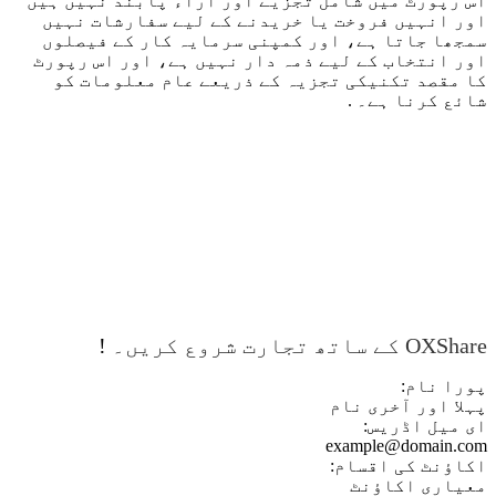
اس رپورٹ میں شامل تجزیے اور آراء پابند نہیں ہیں
اور انہیں فروخت یا خریدنے کے لیے سفارشات نہیں
سمجھا جاتا ہے، اور کمپنی سرمایہ کار کے فیصلوں
اور انتخاب کے لیے ذمہ دار نہیں ہے، اور اس رپورٹ
کا مقصد تکنیکی تجزیہ کے ذریعے عام معلومات کو
شائع کرنا ہے۔ .
OXShare کے ساتھ تجارت شروع کریں۔
!
پورا نام:
پہلا اور آخری نام
ای میل اڈریس:
example@domain.com
اکاؤنٹ کی اقسام:
معیاری اکاؤنٹ