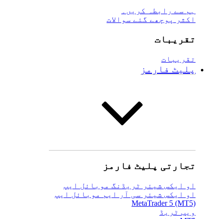
ہم سے رابطہ کریں۔
اکثر پوچھے گئے سوالات
تقریبات
تقریبات
پلیٹ فارمز
تجارتی پلیٹ فارمز
او ایکس شیئر ٹریڈنگ موبائل ایپ
او ایکس شیئر سی آر ایم موبائل ایپ
MetaTrader 5 (MT5)
ویب ٹریڈ