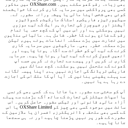
بھی زیادہ رقم کھو سکتے ہیں۔ OXShare.com میں مذکور
کسی بھی پروڈکٹس میں سرمایہ کاری کرنے کا خواہشمند
کوئی بھی شخص اپنا مالی یا پیشہ ورانہ مشورہ لے۔
سیکیورٹیز، فاریکس، اسٹاک مارکیٹ، کموڈٹیز،
آپشنز اور فیوچرز کی تجارت ہر ایک کے لیے موزوں
نہیں ہوسکتی ہے اور اس میں آپ کے کچھ حصہ یا تمام
رقم کے ضائع ہونے کا خطرہ شامل ہے۔ مالیاتی منڈیوں
میں تجارت میں بڑے ممکنہ انعامات ہوتے ہیں، لیکن
بڑے ممکنہ خطرہ بھی۔ مارکیٹوں میں سرمایہ کاری
کرنے کے لیے آپ کو خطرات سے آگاہ ہونا چاہیے اور
انھیں قبول کرنے کے لیے تیار ہونا چاہیے۔ سرمایہ
کاری نہ کریں اور پیسے سے تجارت نہ کریں جسے آپ
کھونے کے متحمل نہیں ہو سکتے۔ کچھ ممالک میں
فاریکس ٹریڈنگ کی اجازت نہیں ہے، اپنا پیسہ لگانے
سے پہلے یقینی بنائیں کہ آیا آپ کا ملک اس کی اجازت
دے رہا ہے یا نہیں۔
آپ کو سختی سے مشورہ دیا جاتا ہے کہ کسی بھی کرنسی
یا اسپاٹ میٹلز کی تجارت کے ساتھ آگے بڑھنے سے پہلے
آزاد مالی، قانونی اور ٹیکس مشورہ حاصل کریں۔ اس
سائٹ میں موجود کسی بھی چیز کو OXShare Limited یا اس
کے کسی بھی ملحقہ، ڈائریکٹرز، افسران یا ملازمین کے
مشورے کے طور پر نہیں پڑھنا چاہیے اور نہ ہی سمجھا
جانا چاہیے۔