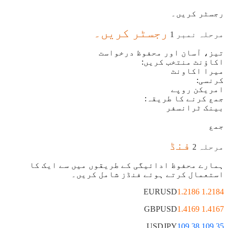
رجسٹر کریں۔
رجسٹر کریں۔
مرحلہ نمبر 1
تیز، آسان اور محفوظ درخواست
اکاؤنٹ منتخب کریں:
میرا اکاونٹ
کرنسی:
امریکن روپے
جمع کرنے کا طریقہ:
بینک ٹرانسفر
جمع
فنڈ
مرحلہ 2
ہمارے محفوظ ادائیگی کے طریقوں میں سے ایک کا
استعمال کرتے ہوئے فنڈز شامل کریں۔
EURUSD
1.2184 1.2186
GBPUSD
1.4167 1.4169
USDJPY
109.35 109.38