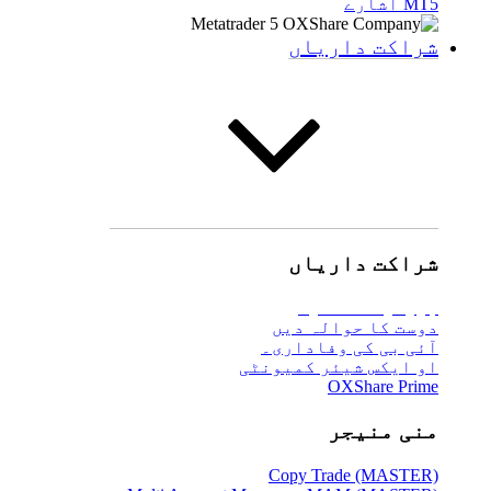
MT5 اشارے
شراکت داریاں
شراکت داریاں
بروکر
کا تعارف
دوست کا حوالہ دیں
آئی بی کی وفاداری۔
او ایکس شیئر کمیونٹی
OXShare Prime
منی منیجر
Copy Trade (MASTER)