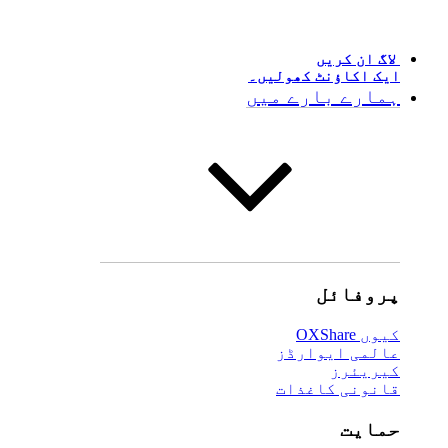
لاگ ان کریں
ایک اکاؤنٹ کھولیں۔
ہمارے بارے میں
پروفائل
کیوں OXShare
عالمی ایوارڈز
کیریئرز
قانونی کاغذات
حمایت