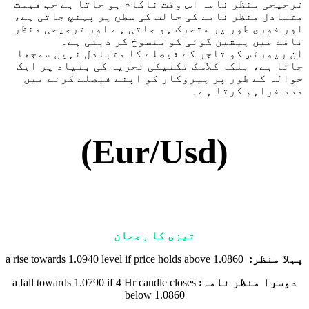
ترجیحی منظر نامہ اس وقت ناکام ہو جاتا ہے جب قیمت
متبادل منظر نامے کی حالت کی سطح پر پہنچ جاتی ہے،
اور فوری طور پر متحرک ہو جاتی ہے اور ترجیحی منظر
نامے میں پیشین گوئی کو منسوخ کر دیتی ہے۔
ان رپورٹس کو تاجر کے فیصلے کا متبادل نہیں سمجھا
جاتا ہے، بلکہ کلاسک تکنیکی تجزیہ کی بنیاد پر ایک
حوالہ کے طور پر پیروکار کو اپنے فیصلے کرنے میں
مدد فراہم کرتا ہے۔
(Eur/Usd)
تیزی کا رجحان
پہلا منظر:
a rise towards 1.0940 level if price holds above 1.0860
دوسرا منظر نامہ:
a fall towards 1.0790 if 4 Hr candle closes
below 1.0860