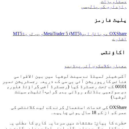
دستاویزات
رازداری کی پالیسی
پلیٹ فارمز
OXShare موبائل ایپ
MetaTrader 5 (MT5)
ویب ٹریڈ
MT5
اشارے
اکاؤنٹس
معیاری
کلاسک
وی آئی پی
ڈیمو
آکس شیئر لمیٹڈ نے سینٹ لوشیا میں بین الاقوامی
فنانس کارپوریشن آئی بی سی کے ذریعہ رجسٹریشن نمبر
00101 کے تحت رجسٹرڈ کیا (رجسٹرڈ آفس گراؤنڈ فلور،
دی سوتھبی بلڈنگ، روڈنی بے، گراس-آئلیٹ، سینٹ
لوشیا)
OXShare کی خدمات استعمال کرنے کے لیے کلائنٹس کی
عمر کم از کم 18 سال ہونی چاہیے۔
خطرے کا بیان: مشتقات میں سرمایہ کاری کا مطلب یہ
ہو سکتا ہے کہ سرمایہ کار اپنی اصل سرمایہ کاری سے