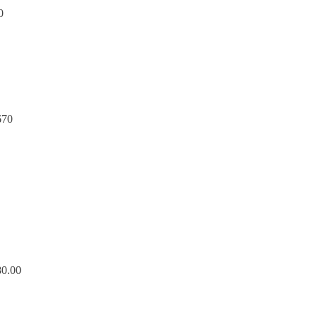
0
.2670
80.00