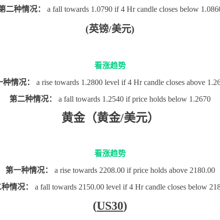
第二种情况：
a fall towards 1.0790 if 4 Hr candle closes below 1.086
(英镑/美元)
看涨趋势
一种情况：
a rise towards 1.2800 level if 4 Hr candle closes above 1
第二种情况：
a fall towards 1.2540 if price holds below 1.2670
黄金（黄金/美元）
看涨趋势
第一种情况：
a rise towards 2208.00 if price holds above 2180.00
二种情况：
a fall towards 2150.00 level if 4 Hr candle closes below 21
(
US30
)