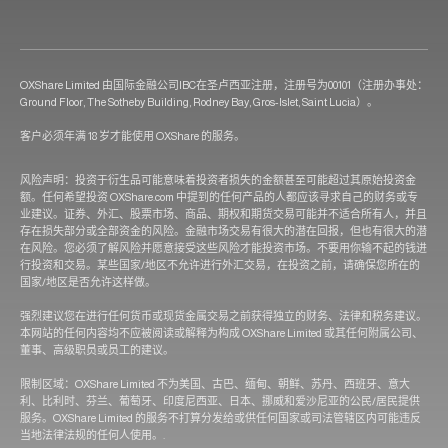
OXShare Limited 由国际金融公司IBC在圣卢西亚注册，注册号为00101（注册办事处：
Ground Floor, The Sotheby Building, Rodney Bay, Gros-Islet, Saint Lucia）。
客户必须年满 18 岁才能使用 OXShare 的服务。
风险声明：投资于衍生品可能意味着投资者损失的金额甚至可能超过其原始投资金
额。任何希望投资 OXShare.com 中提到的任何产品的人都应该寻求自己的财务或专
业建议。证券、外汇、股票市场、商品、期权和期货交易可能并不适合所有人，并且
存在损失部分或全部资金的风险。金融市场交易有很大的潜在回报，但也有很大的潜
在风险。您必须了解风险并愿意接受这些风险才能投资市场。不要用你输不起的钱进
行投资和交易。某些国家/地区不允许进行外汇交易，在投资之前，请确保您所在的
国家/地区是否允许这样做。
强烈建议您在进行任何货币或现货金属交易之前获得独立的财务、法律和税务建议。
本网站的任何内容均不应被阅读或解释为构成 OXShare Limited 或其任何附属公司、
董事、高级职员或员工的建议。
限制区域：OXShare Limited 不为美国、古巴、缅甸、朝鲜、苏丹、西班牙、意大
利、比利时、芬兰、葡萄牙、印度尼西亚、日本、挪威和爱沙尼亚的公民/居民提供
服务。OXShare Limited 的服务不打算分发给或供任何国家或司法管辖区内可能违反
当地法律法规的任何人使用。.