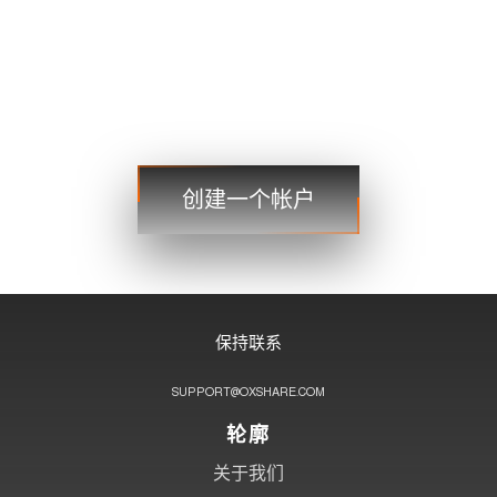
美元加元
1.2101 1.2103
贸易
贸易
创建一个帐户
步骤 3
保持联系
SUPPORT@OXSHARE.COM
轮廓
关于我们