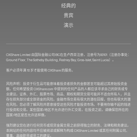
经典的
贵宾
演示
OXShare Limited 由国际金融公司IBC在圣卢西亚注册，注册号为00101（注册办事处：
Ground Floor, The Sotheby Building, Rodney Bay, Gros-Islet, Saint Lucia）。
客户必须年满 18 岁才能使用 OXShare 的服务。
风险声明：投资于衍生品可能意味着投资者损失的金额甚至可能超过其原始投资金
额。任何希望投资 OXShare.com 中提到的任何产品的人都应该寻求自己的财务或专
业建议。证券、外汇、股票市场、商品、期权和期货交易可能并不适合所有人，并且
存在损失部分或全部资金的风险。金融市场交易有很大的潜在回报，但也有很大的潜
在风险。您必须了解风险并愿意接受这些风险才能投资市场。不要用你输不起的钱进
行投资和交易。某些国家/地区不允许进行外汇交易，在投资之前，请确保您所在的
国家/地区是否允许这样做。
强烈建议您在进行任何货币或现货金属交易之前获得独立的财务、法律和税务建议。
本网站的任何内容均不应被阅读或解释为构成 OXShare Limited 或其任何附属公司、
董事、高级职员或员工的建议。