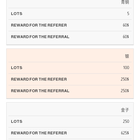
推
青铜
推
荐
很
荐
5
人
多
奖
奖
励
60$
励
60$
银
100
250$
250$
金子
250
625$