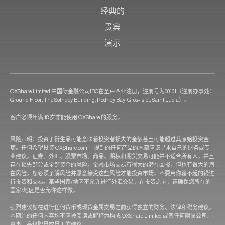
经典的
贵宾
演示
OXShare Limited 由国际金融公司IBC在圣卢西亚注册，注册号为00101（注册办事处：
Ground Floor, The Sotheby Building, Rodney Bay, Gros-Islet, Saint Lucia）。
客户必须年满 18 岁才能使用 OXShare 的服务。
风险声明：投资于衍生品可能意味着投资者损失的金额甚至可能超过其原始投资金
额。任何希望投资 OXShare.com 中提到的任何产品的人都应该寻求自己的财务或专
业建议。证券、外汇、股票市场、商品、期权和期货交易可能并不适合所有人，并且
存在损失部分或全部资金的风险。金融市场交易有很大的潜在回报，但也有很大的潜
在风险。您必须了解风险并愿意接受这些风险才能投资市场。不要用你输不起的钱进
行投资和交易。某些国家/地区不允许进行外汇交易，在投资之前，请确保您所在的
国家/地区是否允许这样做。
强烈建议您在进行任何货币或现货金属交易之前获得独立的财务、法律和税务建议。
本网站的任何内容均不应被阅读或解释为构成 OXShare Limited 或其任何附属公司、
董事、高级职员或员工的建议。