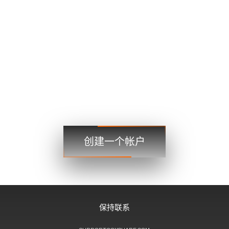
英镑兑美元
1.4167 1.4169
美元日元
109.35 109.38
美元加元
1.2101 1.2103
贸易
贸易
创建一个帐户
步骤 3
保持联系