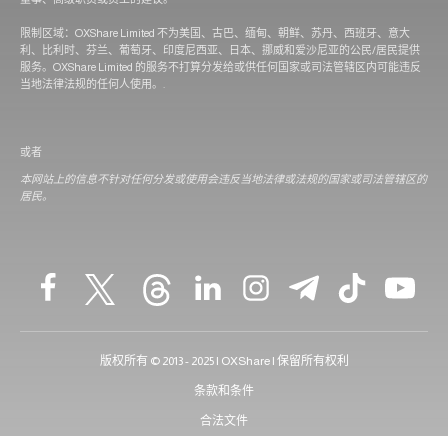
限制区域：OXShare Limited 不为美国、古巴、缅甸、朝鲜、苏丹、西班牙、意大
利、比利时、芬兰、葡萄牙、印度尼西亚、日本、挪威和爱沙尼亚的公民/居民提供
服务。OXShare Limited 的服务不打算分发给或供任何国家或司法管辖区内可能违反
当地法律法规的任何人使用。.
或者
本网站上的信息不针对任何分发或使用会违反当地法律或法规的国家或司法管辖区的
居民。
版权所有 © 2013 - 2025 | OXShare | 保留所有权利
条款和条件
合法文件