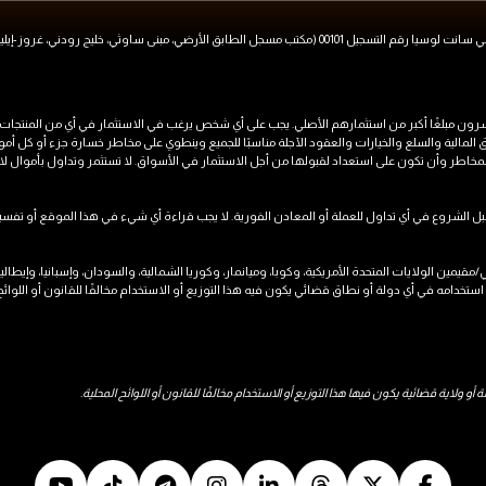
 المالية والسلع والخيارات والعقود الآجلة مناسبًا للجميع وينطوي على مخاطر خسارة جزء أو كل أمو
المخاطر وأن تكون على استعداد لقبولها من أجل الاستثمار في الأسواق. لا تستثمر وتداول بأموال لا
قدم شركة OXShare Limited خدماتها لمواطني/مقيمين الولايات المتحدة الأمريكية، وكوبا، وميانمار، وكوريا الشمالية، والسودان، وإسبان
لاية قضائية يكون فيها هذا التوزيع أو الاستخدام مخالفًا للقانون أو اللوائح المحلية.