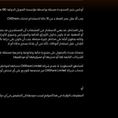
أوكس شير المحدودة مسجلة بواسطة مؤسسة التمويل الدولية IBC في سانت لوسيا رقم التسجيل 00101 (مكتب مسجل الطابق الأرضي، مبنى ساوثي، خليج رودني، غروز-إيليت، سانت لوسيا)
يجب ألا يقل عمر العملاء عن 18 عامًا لاستخدام خدمات OXShare.
أو المهنية. قد لا يكون تداول الأوراق المالية والفوركس وسوق الأوراق
ولكنه ينطوي أيضًا على مخاطر كبيرة محتملة. يجب أن تكون على دراية ب
البلدان ، قبل استثمار أموالك ، تأكد من أن بلدك يسمح بذلك أم لا.
الشركات التابعة لها أو مديريها أو مسؤوليها أو موظفيها.
المناطق المحظورة: لا ت
خدمات شركة OXShare Limited غير مخصصة للتوزيع على أي شخص أو استخدامه في أي دولة أو نطاق قضائي يكون فيه هذا التوزيع أو الاستخدام مخالفًا للقانون أو اللوائح المحلية.
أو
المعلومات الواردة في هذا الموقع ليست موجهة إلى المقيمين في أي دولة أو و