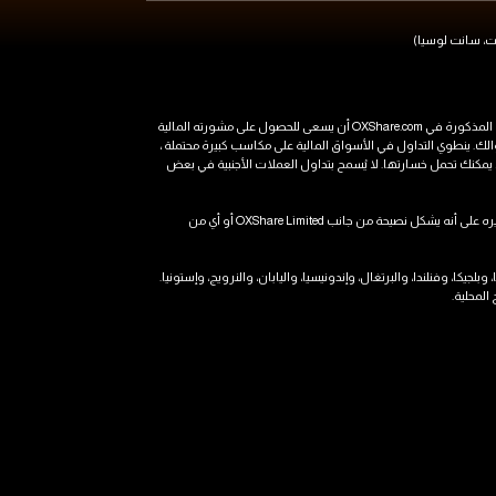
بيان المخاطر: قد يعني الاستثمار في المشتقات أن المستثمرين قد يخسرون مبلغًا أكبر من استثمارهم الأصلي. يجب على أي شخص يرغب في الاستثمار في أي من المنتجات المذكورة في OXShare.com أن يسعى للحصول على مشورته المالية
الك. ينطوي التداول في الأسواق المالية على مكاسب كبيرة محتملة ،
 يمكنك تحمل خسارتها. لا يُسمح بتداول العملات الأجنبية في بعض
ننصحك بشدة بالحصول على مشورة مالية وقانونية وضريبية مستقلة قبل الشروع في أي تداول للعملة أو المعادن الفورية. لا يجب قراءة أي شيء في هذا الموقع أو تفسيره على أنه يشكل نصيحة من جانب OXShare Limited أو أي من
يا، وإيطاليا، وبلجيكا، وفنلندا، والبرتغال، وإندونيسيا، واليابان، والنرويج، وإستونيا.