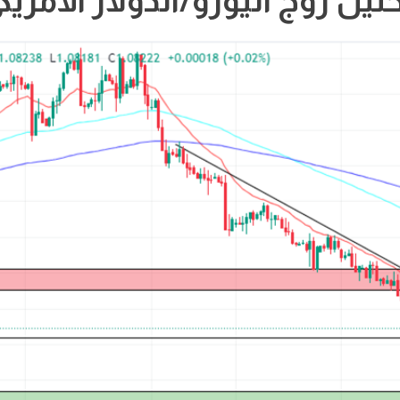
ليل زوج اليورو/الدولار الأمريك