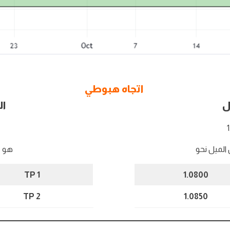
اتجاه هبوطي
ل
ال
الميل نحو
هو م
TP 1
1.0800
TP 2
1.0850