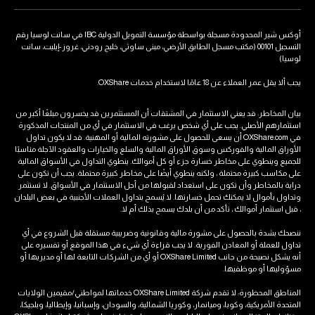
أوكس شير المحدودة مسجلة بواسطة مؤسسة التمويل الدولية IBC في سانت لوسيا رقم
التسجيل 00101 (مكتب مسجل الطابق الأرضي، مبنى ساوثي، خليج رودني، غروز-إيليت، سانت
لوسيا)
يجب ألا يقل عمر العملاء عن 18 عامًا لاستخدام خدمات OXShare.
بيان المخاطر: قد يعني الاستثمار في المشتقات أن المستثمرين قد يخسرون مبلغًا أكبر من
استثمارهم الأصلي. يجب على أي شخص يرغب في الاستثمار في أي من المنتجات المذكورة
في OXShare.com أن يسعى للحصول على مشورته المالية أو المهنية. قد لا يكون تداول
الأوراق المالية والفوركس وسوق الأوراق المالية والسلع والخيارات والعقود الآجلة مناسبًا
للجميع وينطوي على مخاطر خسارة جزء أو كل أموالك. ينطوي التداول في الأسواق المالية
على مكاسب كبيرة محتملة ، ولكنه ينطوي أيضًا على مخاطر كبيرة محتملة. يجب أن تكون على
دراية بالمخاطر وأن تكون على استعداد لقبولها من أجل الاستثمار في الأسواق. لا تستثمر
وتداول بأموال لا يمكنك تحمل خسارتها. لا يُسمح بتداول العملات الأجنبية في بعض البلدان
، قبل استثمار أموالك ، تأكد من أن بلدك يسمح بذلك أم لا.
ننصحك بشدة بالحصول على مشورة مالية وقانونية وضريبية مستقلة قبل الشروع في أي
تداول للعملة أو المعادن الفورية. لا يجب قراءة أي شيء في هذا الموقع أو تفسيره على
أنه يشكل نصيحة من جانب OXShare Limited أو أي من الشركات التابعة لها أو مديريها أو
مسؤوليها أو موظفيها.
المناطق المحظورة: لا تقدم شركة OXShare Limited خدماتها لمواطني/مقيمين الولايات
المتحدة الأمريكية، وكوبا، وميانمار، وكوريا الشمالية، والسودان، وإسبانيا، وإيطاليا، وبلجيكا،