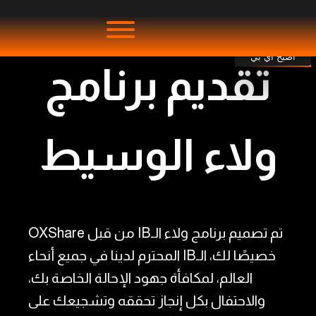
احصل على جوائز حصرية لكل مستوى
تصل إليه
بالإضافة إلى العمولات الخاصة بك!
انضم إلى صفوف النخبة في برنامج الولاء
للـIB.
أصبح آي بي
تقديم برنامج
ولاء الوسيط
تم تصميم برنامج ولاء الـIB من قبل OXShare
خصيصًا لك، الـIB المحترم لدينا في جميع أنحاء
العالم، لمكافأة جهود الإحالة الخاصة بك،
والاحتفال بكل إنجاز تحققه وتشجيعك على