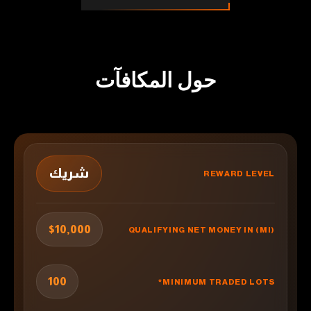
حول المكافآت
شريك
$10,000
100