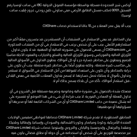
أوكس شير المحدودة مسجلة بواسطة مؤسسة التمويل الدولية IBC في سانت لوسيا رقم
التسجيل 00101 (مكتب مسجل الطابق الأرضي، مبنى ساوثي، خليج رودني، غروز-إيليت، سانت
لوسيا)
يجب ألا يقل عمر العملاء عن 18 عامًا لاستخدام خدمات OXShare.
بيان المخاطر: قد يعني الاستثمار في المشتقات أن المستثمرين قد يخسرون مبلغًا أكبر من
استثمارهم الأصلي. يجب على أي شخص يرغب في الاستثمار في أي من المنتجات المذكورة
في OXShare.com أن يسعى للحصول على مشورته المالية أو المهنية. قد لا يكون تداول
الأوراق المالية والفوركس وسوق الأوراق المالية والسلع والخيارات والعقود الآجلة مناسبًا
للجميع وينطوي على مخاطر خسارة جزء أو كل أموالك. ينطوي التداول في الأسواق المالية
على مكاسب كبيرة محتملة ، ولكنه ينطوي أيضًا على مخاطر كبيرة محتملة. يجب أن تكون على
دراية بالمخاطر وأن تكون على استعداد لقبولها من أجل الاستثمار في الأسواق. لا تستثمر
وتداول بأموال لا يمكنك تحمل خسارتها. لا يُسمح بتداول العملات الأجنبية في بعض البلدان
، قبل استثمار أموالك ، تأكد من أن بلدك يسمح بذلك أم لا.
ننصحك بشدة بالحصول على مشورة مالية وقانونية وضريبية مستقلة قبل الشروع في أي
تداول للعملة أو المعادن الفورية. لا يجب قراءة أي شيء في هذا الموقع أو تفسيره على
أنه يشكل نصيحة من جانب OXShare Limited أو أي من الشركات التابعة لها أو مديريها أو
مسؤوليها أو موظفيها.
المناطق المحظورة: لا تقدم شركة OXShare Limited خدماتها لمواطني/مقيمين الولايات
المتحدة الأمريكية، وكوبا، وميانمار، وكوريا الشمالية، والسودان، وإسبانيا، وإيطاليا، وبلجيكا،
وفنلندا، والبرتغال، وإندونيسيا، واليابان، والنرويج، وإستونيا. خدمات شركة OXShare Limited
غير مخصصة للتوزيع على أي شخص أو استخدامه في أي دولة أو نطاق قضائي يكون فيه