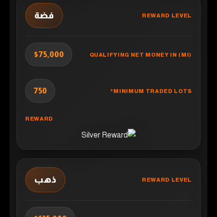
فضة
$75,000
750
ذهب