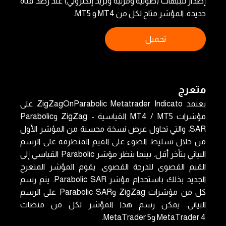
إصدار تنبيهات (صوتية ومرئية وبريد إلكتروني) عند رصد قناة
جديدة. المؤشر متاح لكل من MT4 و MT5.
تحميل
متعرج
يعتمد ZigZagOnParabolic Metatrader Indicato على
مؤشرات MT4 / MT5 القياسية - ZigZag وParabolic
SAR، والتي تحاول عرض نسخة محسنة من المؤشر الأول
من خلال تسليط الضوء على القيم المتطرفة على الرسم
البياني بتأخر أقل. بينما ينظر مؤشر Parabolic القياسي إلى
القيم القصوى للدرجة القصوى. يقوم المؤشر المتعرج
الجديد بذلك باستخدام مؤشر Parabolic SAR. يتم رسم
كل من مؤشرات ZigZag وParabolic SAR على الرسم
البياني. يمكن رسم هذا المؤشر لكل من منصات
MetaTrader 4 وMetaTrader 5.