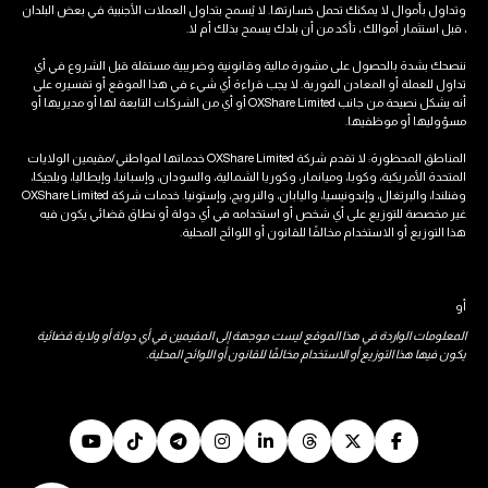
وتداول بأموال لا يمكنك تحمل خسارتها. لا يُسمح بتداول العملات الأجنبية في بعض البلدان
، قبل استثمار أموالك ، تأكد من أن بلدك يسمح بذلك أم لا.
ننصحك بشدة بالحصول على مشورة مالية وقانونية وضريبية مستقلة قبل الشروع في أي
تداول للعملة أو المعادن الفورية. لا يجب قراءة أي شيء في هذا الموقع أو تفسيره على
أنه يشكل نصيحة من جانب OXShare Limited أو أي من الشركات التابعة لها أو مديريها أو
مسؤوليها أو موظفيها.
المناطق المحظورة: لا تقدم شركة OXShare Limited خدماتها لمواطني/مقيمين الولايات
المتحدة الأمريكية، وكوبا، وميانمار، وكوريا الشمالية، والسودان، وإسبانيا، وإيطاليا، وبلجيكا،
وفنلندا، والبرتغال، وإندونيسيا، واليابان، والنرويج، وإستونيا. خدمات شركة OXShare Limited
غير مخصصة للتوزيع على أي شخص أو استخدامه في أي دولة أو نطاق قضائي يكون فيه
هذا التوزيع أو الاستخدام مخالفًا للقانون أو اللوائح المحلية.
أو
المعلومات الواردة في هذا الموقع ليست موجهة إلى المقيمين في أي دولة أو ولاية قضائية
يكون فيها هذا التوزيع أو الاستخدام مخالفًا للقانون أو اللوائح المحلية.