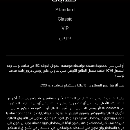
Standard
Classic
VIP
تجريبي
أوكس شير المحدودة مسجلة بواسطة مؤسسة التمويل الدولية IBC في سانت لوسيا رقم
التسجيل 00101 (مكتب مسجل الطابق الأرضي، مبنى ساوثي، خليج رودني، غروز-إيليت، سانت
لوسيا)
يجب ألا يقل عمر العملاء عن 18 عامًا لاستخدام خدمات OXShare.
بيان المخاطر: قد يعني الاستثمار في المشتقات أن المستثمرين قد يخسرون مبلغًا أكبر من
استثمارهم الأصلي. يجب على أي شخص يرغب في الاستثمار في أي من المنتجات المذكورة
في OXShare.com أن يسعى للحصول على مشورته المالية أو المهنية. قد لا يكون تداول
الأوراق المالية والفوركس وسوق الأوراق المالية والسلع والخيارات والعقود الآجلة مناسبًا
للجميع وينطوي على مخاطر خسارة جزء أو كل أموالك. ينطوي التداول في الأسواق المالية
على مكاسب كبيرة محتملة ، ولكنه ينطوي أيضًا على مخاطر كبيرة محتملة. يجب أن تكون على
دراية بالمخاطر وأن تكون على استعداد لقبولها من أجل الاستثمار في الأسواق. لا تستثمر