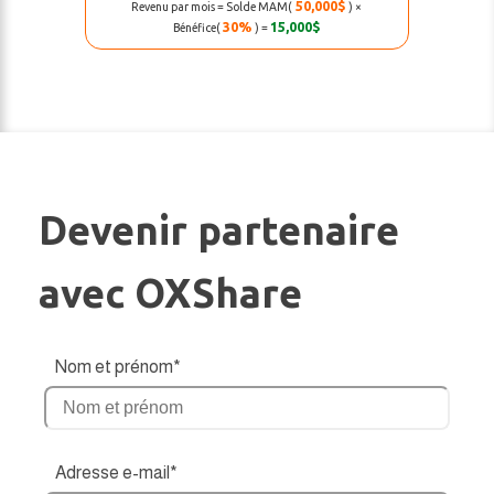
50,000$
Revenu par mois = Solde MAM(
) ×
30%
15,000$
Bénéfice(
) =
Devenir partenaire
avec OXShare
Nom et prénom*
Adresse e-mail*