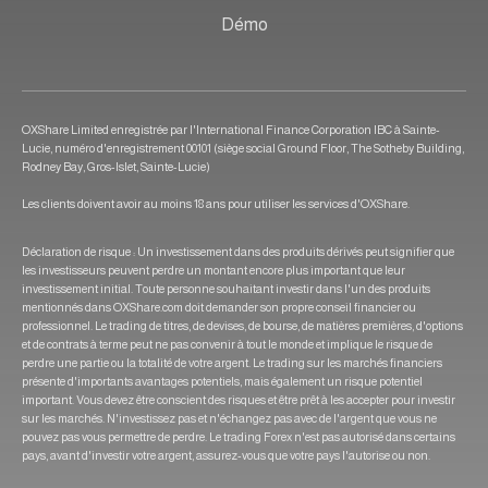
Démo
OXShare Limited enregistrée par l'International Finance Corporation IBC à Sainte-
Lucie, numéro d'enregistrement 00101 (siège social Ground Floor, The Sotheby Building,
Rodney Bay, Gros-Islet, Sainte-Lucie)
Les clients doivent avoir au moins 18 ans pour utiliser les services d'OXShare.
Déclaration de risque : Un investissement dans des produits dérivés peut signifier que
les investisseurs peuvent perdre un montant encore plus important que leur
investissement initial. Toute personne souhaitant investir dans l'un des produits
mentionnés dans OXShare.com doit demander son propre conseil financier ou
professionnel. Le trading de titres, de devises, de bourse, de matières premières, d'options
et de contrats à terme peut ne pas convenir à tout le monde et implique le risque de
perdre une partie ou la totalité de votre argent. Le trading sur les marchés financiers
présente d'importants avantages potentiels, mais également un risque potentiel
important. Vous devez être conscient des risques et être prêt à les accepter pour investir
sur les marchés. N'investissez pas et n'échangez pas avec de l'argent que vous ne
pouvez pas vous permettre de perdre. Le trading Forex n'est pas autorisé dans certains
pays, avant d'investir votre argent, assurez-vous que votre pays l'autorise ou non.