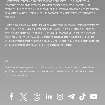
Il est fortement conseillé d'obtenir des conseils financiers, juridiques et fiscaux
indépendants avant de procéder à toute transaction de devises ou de métaux au
comptant. Rien dans ce site ne doit être lu ou interprété comme constituant des conseils
de la part d'OXShare Limited ou de l'un de ses affiliés, administrateurs, dirigeants ou
employés.
Régions restreintes : OXShare Limited ne fournit pas de services aux citoyens/résidents
des États-Unis, de Cuba, du Myanmar, de la Corée du Nord, du Soudan, d'Espagne,
d'Italie, de Belgique, de Finlande, du Portugal, d'Indonésie, du Japon, de Norvège et
d'Estonie. Les services d'OXShare Limited ne sont pas destinés à être distribués ou
utilisés par toute personne dans un pays ou une juridiction où une telle distribution ou
utilisation serait contraire aux lois ou réglementations locales.
OU
Les informations sur ce site ne sont pas destinées aux résidents d'un pays ou d'une
juridiction où une telle distribution ou utilisation serait contraire à la législation ou à la
réglementation locale.