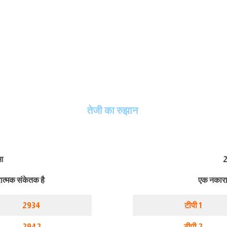
तेजी का रुझान
आ
2
त्मक संकेतक है
एक नकारा
2934
टीपी 1
2942
टीपी 2