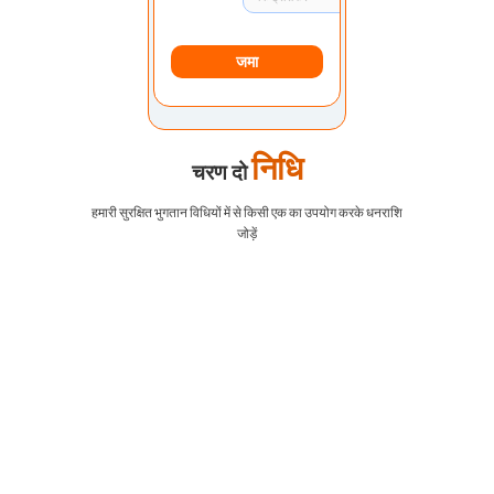
जमा
निधि
चरण दो
हमारी सुरक्षित भुगतान विधियों में से किसी एक का उपयोग करके धनराशि
जोड़ें
EURUSD
1.2184 1.2186
जीबीपीयूएसडी
1.4167 1.4169