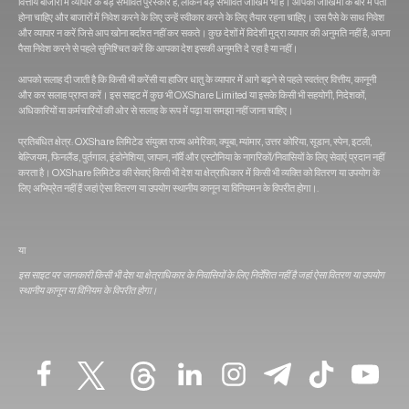
वित्तीय बाजारों में व्यापार के बड़े संभावित पुरस्कार हैं, लेकिन बड़े संभावित जोखिम भी हैं। आपको जोखिमों के बारे में पता
होना चाहिए और बाजारों में निवेश करने के लिए उन्हें स्वीकार करने के लिए तैयार रहना चाहिए। उस पैसे के साथ निवेश
और व्यापार न करें जिसे आप खोना बर्दाश्त नहीं कर सकते। कुछ देशों में विदेशी मुद्रा व्यापार की अनुमति नहीं है, अपना
पैसा निवेश करने से पहले सुनिश्चित करें कि आपका देश इसकी अनुमति दे रहा है या नहीं।
आपको सलाह दी जाती है कि किसी भी करेंसी या हाजिर धातु के व्यापार में आगे बढ़ने से पहले स्वतंत्र वित्तीय, कानूनी
और कर सलाह प्राप्त करें। इस साइट में कुछ भी OXShare Limited या इसके किसी भी सहयोगी, निदेशकों,
अधिकारियों या कर्मचारियों की ओर से सलाह के रूप में पढ़ा या समझा नहीं जाना चाहिए।
प्रतिबंधित क्षेत्र: OXShare लिमिटेड संयुक्त राज्य अमेरिका, क्यूबा, म्यांमार, उत्तर कोरिया, सूडान, स्पेन, इटली,
बेल्जियम, फिनलैंड, पुर्तगाल, इंडोनेशिया, जापान, नॉर्वे और एस्टोनिया के नागरिकों/निवासियों के लिए सेवाएं प्रदान नहीं
करता है। OXShare लिमिटेड की सेवाएं किसी भी देश या क्षेत्राधिकार में किसी भी व्यक्ति को वितरण या उपयोग के
लिए अभिप्रेत नहीं हैं जहां ऐसा वितरण या उपयोग स्थानीय कानून या विनियमन के विपरीत होगा।.
या
इस साइट पर जानकारी किसी भी देश या क्षेत्राधिकार के निवासियों के लिए निर्देशित नहीं है जहां ऐसा वितरण या उपयोग
स्थानीय कानून या विनियम के विपरीत होगा।