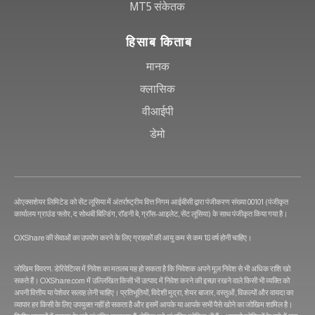
MT5 संकेतक
हिसाब किताब
मानक
क्लासिक
वीआईपी
डेमो
ओएक्सशेयर लिमिटेड को सेंट लूसिया में अंतर्राष्ट्रीय वित्त निगम आईबीसी द्वारा पंजीकरण संख्या 00101 (पंजीकृत
कार्यालय ग्राउंड फ्लोर, द सोथबी बिल्डिंग, रॉडनी बे, ग्रॉस-आइलेट, सेंट लूसिया) के साथ पंजीकृत किया गया है।
OXShare की सेवाओं का उपयोग करने के लिए ग्राहकों की आयु कम से कम 18 वर्ष होनी चाहिए।
जोखिम विवरण: डेरिवेटिव्स में निवेश का मतलब यह हो सकता है कि निवेशक अपने मूल निवेश से भी अधिक राशि खो
सकते हैं। OXShare.com में उल्लिखित किसी भी उत्पाद में निवेश करने की इच्छा रखने वाले किसी भी व्यक्ति को
अपनी वित्तीय या पेशेवर सलाह लेनी चाहिए। प्रतिभूतियों, विदेशी मुद्रा, शेयर बाजार, वस्तुओं, विकल्पों और वायदा का
व्यापार हर किसी के लिए उपयुक्त नहीं हो सकता है और इसमें आपके या आपके सभी पैसे खोने का जोखिम शामिल है।