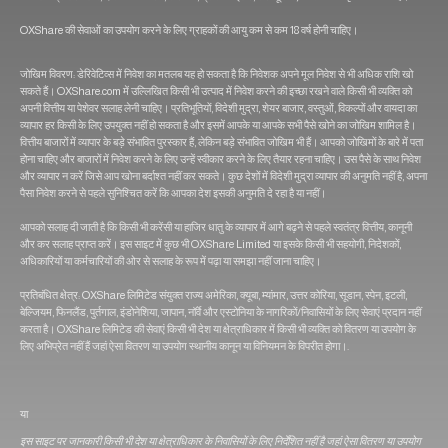
OXShare की सेवाओं का उपयोग करने के लिए ग्राहकों की आयु कम से कम 18 वर्ष होनी चाहिए।
जोखिम विवरण: डेरिवेटिव्स में निवेश का मतलब यह हो सकता है कि निवेशक अपने मूल निवेश से भी अधिक राशि खो
सकते हैं। OXShare.com में उल्लिखित किसी भी उत्पाद में निवेश करने की इच्छा रखने वाले किसी भी व्यक्ति को
अपनी वित्तीय या पेशेवर सलाह लेनी चाहिए। प्रतिभूतियों, विदेशी मुद्रा, शेयर बाजार, वस्तुओं, विकल्पों और वायदा का
व्यापार हर किसी के लिए उपयुक्त नहीं हो सकता है और इसमें आपके या आपके सभी पैसे खोने का जोखिम शामिल है।
वित्तीय बाजारों में व्यापार के बड़े संभावित पुरस्कार हैं, लेकिन बड़े संभावित जोखिम भी हैं। आपको जोखिमों के बारे में पता
होना चाहिए और बाजारों में निवेश करने के लिए उन्हें स्वीकार करने के लिए तैयार रहना चाहिए। उस पैसे के साथ निवेश
और व्यापार न करें जिसे आप खोना बर्दाश्त नहीं कर सकते। कुछ देशों में विदेशी मुद्रा व्यापार की अनुमति नहीं है, अपना
पैसा निवेश करने से पहले सुनिश्चित करें कि आपका देश इसकी अनुमति दे रहा है या नहीं।
आपको सलाह दी जाती है कि किसी भी करेंसी या हाजिर धातु के व्यापार में आगे बढ़ने से पहले स्वतंत्र वित्तीय, कानूनी
और कर सलाह प्राप्त करें। इस साइट में कुछ भी OXShare Limited या इसके किसी भी सहयोगी, निदेशकों,
अधिकारियों या कर्मचारियों की ओर से सलाह के रूप में पढ़ा या समझा नहीं जाना चाहिए।
प्रतिबंधित क्षेत्र: OXShare लिमिटेड संयुक्त राज्य अमेरिका, क्यूबा, म्यांमार, उत्तर कोरिया, सूडान, स्पेन, इटली,
बेल्जियम, फिनलैंड, पुर्तगाल, इंडोनेशिया, जापान, नॉर्वे और एस्टोनिया के नागरिकों/निवासियों के लिए सेवाएं प्रदान नहीं
करता है। OXShare लिमिटेड की सेवाएं किसी भी देश या क्षेत्राधिकार में किसी भी व्यक्ति को वितरण या उपयोग के
लिए अभिप्रेत नहीं हैं जहां ऐसा वितरण या उपयोग स्थानीय कानून या विनियमन के विपरीत होगा।.
या
इस साइट पर जानकारी किसी भी देश या क्षेत्राधिकार के निवासियों के लिए निर्देशित नहीं है जहां ऐसा वितरण या उपयोग