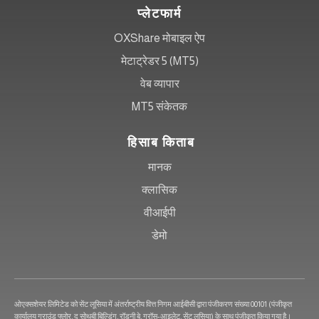
प्लेटफार्म
OXShare मोबाइल ऐप
मेटाट्रेडर 5 (MT5)
वेब व्यापार
MT5 संकेतक
हिसाब किताब
मानक
क्लासिक
वीआईपी
डेमो
ओएक्सशेयर लिमिटेड को सेंट लूसिया में अंतर्राष्ट्रीय वित्त निगम आईबीसी द्वारा पंजीकरण संख्या 00101 (पंजीकृत
कार्यालय ग्राउंड फ्लोर, द सोथबी बिल्डिंग, रॉडनी बे, ग्रॉस-आइलेट, सेंट लूसिया) के साथ पंजीकृत किया गया है।