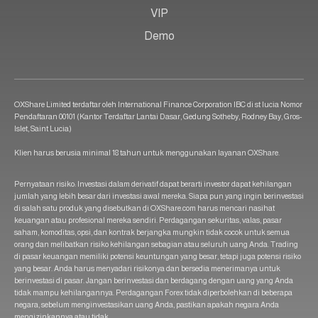
VIP
Demo
OXShare Limited terdaftar oleh International Finance Corporation IBC di st lucia Nomor
Pendaftaran 00101 (Kantor Terdaftar Lantai Dasar, Gedung Sotheby, Rodney Bay, Gros-
Islet, Saint Lucia)
Klien harus berusia minimal 18 tahun untuk menggunakan layanan OXShare.
Pernyataan risiko: Investasi dalam derivatif dapat berarti investor dapat kehilangan
jumlah yang lebih besar dari investasi awal mereka. Siapa pun yang ingin berinvestasi
di salah satu produk yang disebutkan di OXShare.com harus mencari nasihat
keuangan atau profesional mereka sendiri. Perdagangan sekuritas, valas, pasar
saham, komoditas, opsi, dan kontrak berjangka mungkin tidak cocok untuk semua
orang dan melibatkan risiko kehilangan sebagian atau seluruh uang Anda. Trading
di pasar keuangan memiliki potensi keuntungan yang besar, tetapi juga potensi risiko
yang besar. Anda harus menyadari risikonya dan bersedia menerimanya untuk
berinvestasi di pasar. Jangan berinvestasi dan berdagang dengan uang yang Anda
tidak mampu kehilangannya. Perdagangan Forex tidak diperbolehkan di beberapa
negara, sebelum menginvestasikan uang Anda, pastikan apakah negara Anda
mengizinkannya atau tidak.