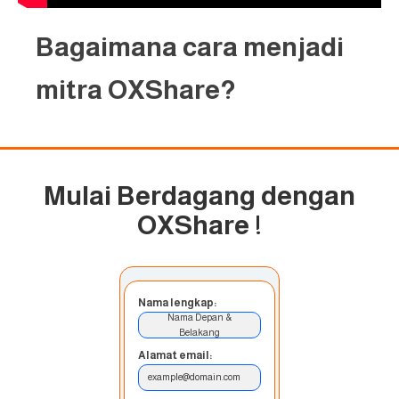
Bagaimana cara menjadi
mitra OXShare?
Mulai Berdagang dengan
OXShare
!
Nama lengkap:
Nama Depan &
Belakang
Alamat email:
example@domain.com