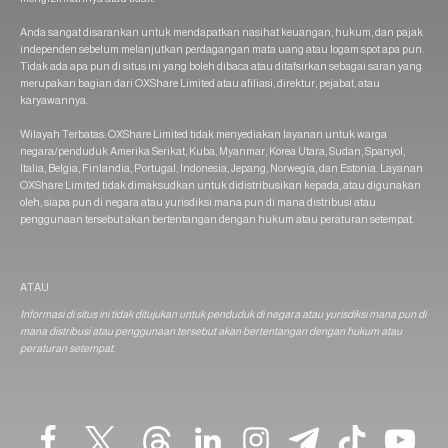
Anda sangat disarankan untuk mendapatkan nasihat keuangan, hukum, dan pajak
independen sebelum melanjutkan perdagangan mata uang atau logam spot apa pun.
Tidak ada apa pun di situs ini yang boleh dibaca atau ditafsirkan sebagai saran yang
merupakan bagian dari OXShare Limited atau afiliasi, direktur, pejabat, atau
karyawannya.
Wilayah Terbatas: OXShare Limited tidak menyediakan layanan untuk warga
negara/penduduk Amerika Serikat, Kuba, Myanmar, Korea Utara, Sudan, Spanyol,
Italia, Belgia, Finlandia, Portugal, Indonesia, Jepang, Norwegia, dan Estonia. Layanan
OXShare Limited tidak dimaksudkan untuk didistribusikan kepada, atau digunakan
oleh, siapa pun di negara atau yurisdiksi mana pun di mana distribusi atau
penggunaan tersebut akan bertentangan dengan hukum atau peraturan setempat.
ATAU
Informasi di situs ini tidak ditujukan untuk penduduk di negara atau yurisdiksi mana pun di
mana distribusi atau penggunaan tersebut akan bertentangan dengan hukum atau
peraturan setempat.