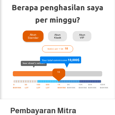
Berapa penghasilan saya
per minggu?
Akun
Akun
Akun
Standar
Klasik
VIP
10
Komisi per 1 lot :
10,000$
Your total commission:
Your client's volume
1K
|
|
|
|
|
|
|
|
|
|
|
|
|
|
|
|
|
|
|
|
|
|
|
|
|
|
|
|
|
|
|
|
|
|
|
|
|
|
0
50
100
500
1K
5K
10K
50K
100K
BANYAK
LOT
LOT
LOT
BANYAK
BANYAK
BANYAK
BANYAK
BANYAK
Pembayaran Mitra