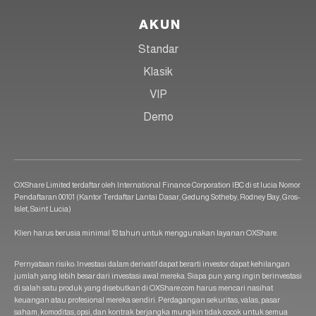
AKUN
Standar
Klasik
VIP
Demo
OXShare Limited terdaftar oleh International Finance Corporation IBC di st lucia Nomor
Pendaftaran 00101 (Kantor Terdaftar Lantai Dasar, Gedung Sotheby, Rodney Bay, Gros-
Islet, Saint Lucia)
Klien harus berusia minimal 18 tahun untuk menggunakan layanan OXShare.
Pernyataan risiko: Investasi dalam derivatif dapat berarti investor dapat kehilangan
jumlah yang lebih besar dari investasi awal mereka. Siapa pun yang ingin berinvestasi
di salah satu produk yang disebutkan di OXShare.com harus mencari nasihat
keuangan atau profesional mereka sendiri. Perdagangan sekuritas, valas, pasar
saham, komoditas, opsi, dan kontrak berjangka mungkin tidak cocok untuk semua