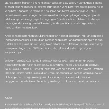
orang dan melibatkan risiko kehilangan sebagian atau seluruh uang Anda. Trading
di pasar keuangan memiliki potensi keuntungan yang besar, tetapi juga potensi risiko
yang besar. Anda harus menyadari risikonya dan bersedia menerimanya untuk
berinvestasi di pasar. Jangan berinvestasi dan berdagang dengan uang yang Anda
tidak mampu kehilangannya. Perdagangan Forex tidak diperbolehkan di beberapa
negara, sebelum menginvestasikan uang Anda, pastikan apakah negara Anda
mengizinkannya atau tidak.
Anda sangat disarankan untuk mendapatkan nasihat keuangan, hukum, dan pajak
independen sebelum melanjutkan perdagangan mata uang atau logam spot apa pun.
Tidak ada apa pun di situs ini yang boleh dibaca atau ditafsirkan sebagai saran yang
merupakan bagian dari OXShare Limited atau afiliasi, direktur, pejabat, atau
karyawannya.
Wilayah Terbatas: OXShare Limited tidak menyediakan layanan untuk warga
negara/penduduk Amerika Serikat, Kuba, Myanmar, Korea Utara, Sudan, Spanyol,
Italia, Belgia, Finlandia, Portugal, Indonesia, Jepang, Norwegia, dan Estonia. Layanan
OXShare Limited tidak dimaksudkan untuk didistribusikan kepada, atau digunakan
oleh, siapa pun di negara atau yurisdiksi mana pun di mana distribusi atau
penggunaan tersebut akan bertentangan dengan hukum atau peraturan setempat.
ATAU
Informasi di situs ini tidak ditujukan untuk penduduk di negara atau yurisdiksi mana pun di
mana distribusi atau penggunaan tersebut akan bertentangan dengan hukum atau