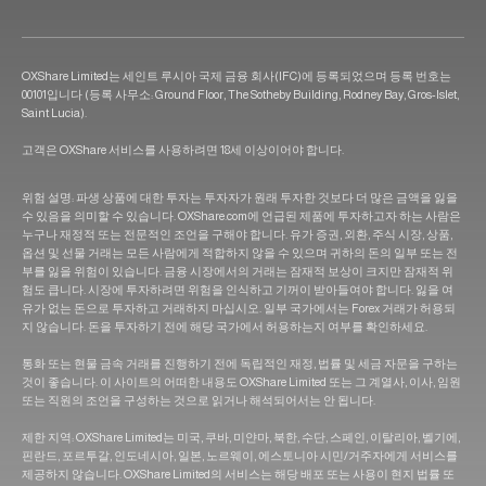
OXShare Limited는 세인트 루시아 국제 금융 회사(IFC)에 등록되었으며 등록 번호는
00101입니다 (등록 사무소: Ground Floor, The Sotheby Building, Rodney Bay, Gros-Islet,
Saint Lucia).
고객은 OXShare 서비스를 사용하려면 18세 이상이어야 합니다.
위험 설명: 파생 상품에 대한 투자는 투자자가 원래 투자한 것보다 더 많은 금액을 잃을
수 있음을 의미할 수 있습니다. OXShare.com에 언급된 제품에 투자하고자 하는 사람은
누구나 재정적 또는 전문적인 조언을 구해야 합니다. 유가 증권, 외환, 주식 시장, 상품,
옵션 및 선물 거래는 모든 사람에게 적합하지 않을 수 있으며 귀하의 돈의 일부 또는 전
부를 잃을 위험이 있습니다. 금융 시장에서의 거래는 잠재적 보상이 크지만 잠재적 위
험도 큽니다. 시장에 투자하려면 위험을 인식하고 기꺼이 받아들여야 합니다. 잃을 여
유가 없는 돈으로 투자하고 거래하지 마십시오. 일부 국가에서는 Forex 거래가 허용되
지 않습니다. 돈을 투자하기 전에 해당 국가에서 허용하는지 여부를 확인하세요.
통화 또는 현물 금속 거래를 진행하기 전에 독립적인 재정, 법률 및 세금 자문을 구하는
것이 좋습니다. 이 사이트의 어떠한 내용도 OXShare Limited 또는 그 계열사, 이사, 임원
또는 직원의 조언을 구성하는 것으로 읽거나 해석되어서는 안 됩니다.
제한 지역: OXShare Limited는 미국, 쿠바, 미얀마, 북한, 수단, 스페인, 이탈리아, 벨기에,
핀란드, 포르투갈, 인도네시아, 일본, 노르웨이, 에스토니아 시민/거주자에게 서비스를
제공하지 않습니다. OXShare Limited의 서비스는 해당 배포 또는 사용이 현지 법률 또