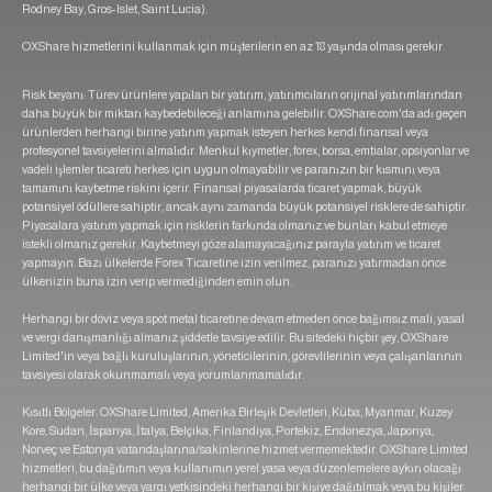
Rodney Bay, Gros-Islet, Saint Lucia).
OXShare hizmetlerini kullanmak için müşterilerin en az 18 yaşında olması gerekir.
Risk beyanı: Türev ürünlere yapılan bir yatırım, yatırımcıların orijinal yatırımlarından
daha büyük bir miktarı kaybedebileceği anlamına gelebilir. OXShare.com'da adı geçen
ürünlerden herhangi birine yatırım yapmak isteyen herkes kendi finansal veya
profesyonel tavsiyelerini almalıdır. Menkul kıymetler, forex, borsa, emtialar, opsiyonlar ve
vadeli işlemler ticareti herkes için uygun olmayabilir ve paranızın bir kısmını veya
tamamını kaybetme riskini içerir. Finansal piyasalarda ticaret yapmak, büyük
potansiyel ödüllere sahiptir, ancak aynı zamanda büyük potansiyel risklere de sahiptir.
Piyasalara yatırım yapmak için risklerin farkında olmanız ve bunları kabul etmeye
istekli olmanız gerekir. Kaybetmeyi göze alamayacağınız parayla yatırım ve ticaret
yapmayın. Bazı ülkelerde Forex Ticaretine izin verilmez, paranızı yatırmadan önce
ülkenizin buna izin verip vermediğinden emin olun.
Herhangi bir döviz veya spot metal ticaretine devam etmeden önce bağımsız mali, yasal
ve vergi danışmanlığı almanız şiddetle tavsiye edilir. Bu sitedeki hiçbir şey, OXShare
Limited'in veya bağlı kuruluşlarının, yöneticilerinin, görevlilerinin veya çalışanlarının
tavsiyesi olarak okunmamalı veya yorumlanmamalıdır.
Kısıtlı Bölgeler: OXShare Limited, Amerika Birleşik Devletleri, Küba, Myanmar, Kuzey
Kore, Sudan, İspanya, İtalya, Belçika, Finlandiya, Portekiz, Endonezya, Japonya,
Norveç ve Estonya vatandaşlarına/sakinlerine hizmet vermemektedir. OXShare Limited
hizmetleri, bu dağıtımın veya kullanımın yerel yasa veya düzenlemelere aykırı olacağı
herhangi bir ülke veya yargı yetkisindeki herhangi bir kişiye dağıtılmak veya bu kişiler