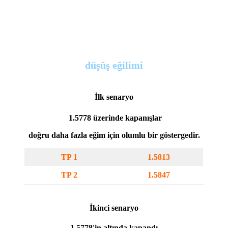
düşüş eğilimi
İlk senaryo
1.5778 üzerinde kapanışlar
doğru daha fazla eğim için olumlu bir göstergedir.
TP 1
1.5813
TP 2
1.5847
İkinci senaryo
1.5778'in altında kapandı