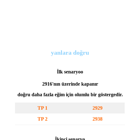
yanlara doğru
İlk senaryo
o
2916'nın üzerinde kapanır
doğru daha fazla eğim için olumlu bir göstergedir.
TP 1
2929
TP 2
2938
İkinci senaryo