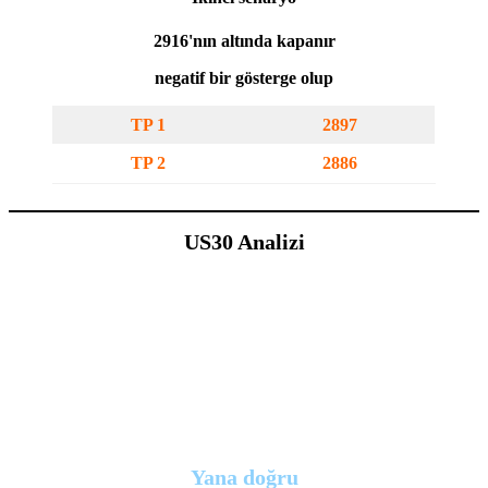
2916'nın altında kapanır
negatif bir gösterge olup
TP 1
2897
TP 2
2886
US30 Analizi
Yana doğru