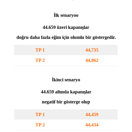
İlk senaryo
o
44.659 üzeri kapanışlar
doğru daha fazla eğim için olumlu bir göstergedir.
TP 1
44,735
TP 2
44,862
İkinci senaryo
44.659 altında kapanışlar
negatif bir gösterge olup
TP 1
44,459
TP 2
44,434