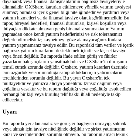
dayanarak veya fi̇nansal danişmanlarinin bağimsiz tavsi̇yeleri̇yle
alinmalidir. OXShare, kararları etkilemeye yönelik yatırım tavsiyesi
sunmaz; buradaki içerik genel bilgi niteliğindedir ve yardımcı veya
yatırım hizmetleri ya da finansal tavsiye olarak görülmemelidir. Bu
rapor, bireysel hedefleri, finansal durumları, kişisel koşulları veya
ihtiyaçları dikkate almayan geniş bir analiz sunmaktadır. Yatırım
yapmadan önce kendi yatırım hedeflerinizi ve risk toleransınızı
değerlendirmelisiniz; kaybetmeyi göze alamayacağınız fonlara
yatırım yapmamanız tavsiye edilir. Bu rapordaki tüm veriler ve içerik
bağımsız yatırım kararlarını desteklemek içindir ve kişisel tavsiye
veya öneri değildir. Bu raporda ifade edilen görüş ve fikirler
yazarların bakış açılarını yansıtmaktadır ve OXShare'in duruşunu
temsil etmek zorunda değildir. Oxshare, yatırım kararları üzerinde
tam özgürlük ve sorumluluğa sahip oldukları için yatırımcıların
tercihlerinden sorumlu değildir. Bu yayın Oxshare'in tek
mülkiyetidir ve yalnızca alıcıya yöneliktir. İzinsiz dağıtım veya
çoğaltma yasaktır ve bu raporu dağıttığı veya çoğalttığı tespit edilen
herhangi bir kişi veya kuruluş telif hakkı ihlali nedeniyle takip
edilecektir.
Uyarı
Bu raporda yer alan analiz ve görüşler bağlayıcı olmayıp, satmak
veya almak için tavsiye niteliğinde değildir ve şirket yatırımcının
karar ve seçimlerinden sorumlu olmayıp, bu raporun amacı teknik