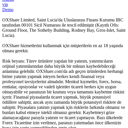
vip
Demo
OXShare Limited, Saint Lucia'da Uluslararası Finans Kurumu IBC
tarafından 00101 Sicil Numarası ile tescil edilmiştir (Kayıtlı Ofis:
Ground Floor, The Sotheby Building, Rodney Bay, Gros-Islet, Saint
Lucia).
OXShare hizmetlerini kullanmak için müşterilerin en az 18 yaşında
olması gerekir.
Risk beyanı: Türev ürünlere yapılan bir yatırım, yatırımcıların
orijinal yatırımlarından daha büyük bir miktarı kaybedebileceği
anlamına gelebilir. OXShare.com'da adı geçen ürünlerden herhangi
birine yatırım yapmak isteyen herkes kendi finansal veya
profesyonel tavsiyelerini almalıdır. Menkul kıymetler, forex, borsa,
emtialar, opsiyonlar ve vadeli işlemler ticareti herkes için uygun
olmayabilir ve paranızın bir kısmını veya tamamını kaybetme riskini
içerir. Finansal piyasalarda ticaret yapmak, büyük potansiyel
ödüllere sahiptir, ancak aynı zamanda büyük potansiyel risklere de
sahiptir. Piyasalara yatırım yapmak için risklerin farkında olmanız ve
bunları kabul etmeye istekli olmanız gerekir. Kaybetmeyi göze
alamayacağınız parayla yatırım ve ticaret yapmayın. Bazı ülkelerde
Forex Ticaretine izin verilmez, paranızı yatırmadan önce ülkenizin
buna izin verip vermediğinden emin olun.