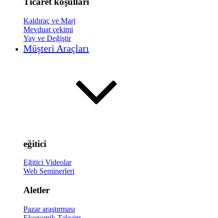
Ticaret koşulları
Kaldıraç ve Marj
Mevduat çekimi
Yay ve Değiştir
Müşteri Araçları
eğitici
Eğitici Videolar
Web Seminerleri
Aletler
Pazar araştırması
Ekonomik Takvim