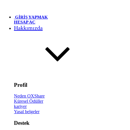
GİRİŞ YAPMAK
HESAP AÇ
Hakkımızda
Profil
Neden OXShare
Küresel Ödüller
kariyer
Yasal belgeler
Destek