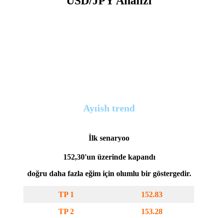
USD/JPY Analizi
Ayı
ish trend
İlk senaryo
o
152,30'un üzerinde kapandı
doğru daha fazla eğim için olumlu bir göstergedir.
TP 1
152.83
TP 2
153.28