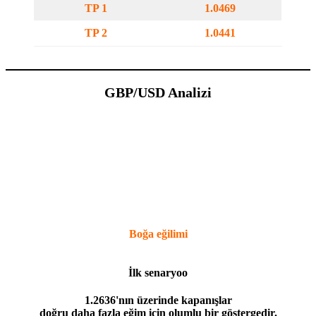
TP 1
1.0469
TP 2
1.0441
GBP/USD Analizi
Boğa eğilimi
İlk senaryo
o
1.2636'nın üzerinde kapanışlar
doğru daha fazla eğim için olumlu bir göstergedir.