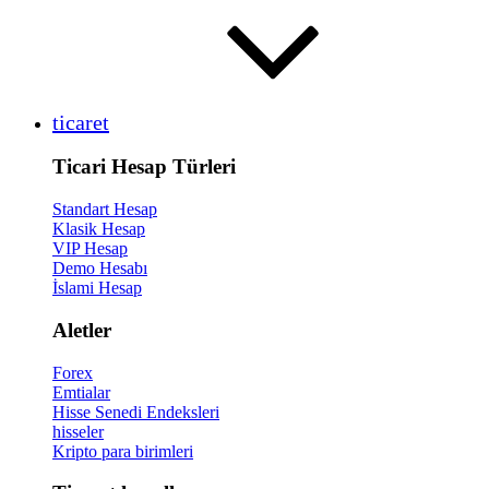
ticaret
Ticari Hesap Türleri
Standart Hesap
Klasik Hesap
VIP Hesap
Demo Hesabı
İslami Hesap
Aletler
Forex
Emtialar
Hisse Senedi Endeksleri
hisseler
Kripto para birimleri