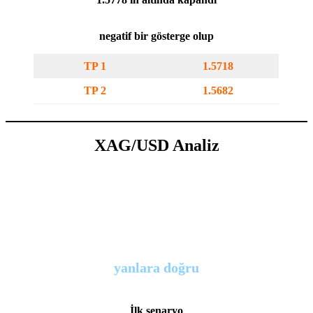
negatif bir gösterge olup
TP 1
1.5718
TP 2
1.5682
XAG/USD
Analiz
yanlara doğru
İlk senaryo