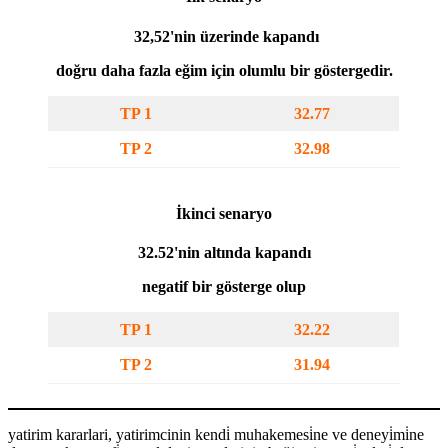
32,52'nin üzerinde kapandı
doğru daha fazla eğim için olumlu bir göstergedir.
TP 1
32.77
TP 2
32.98
İkinci senaryo
32.52'nin altında kapandı
negatif bir gösterge olup
TP 1
32.22
TP 2
31.94
yatirim kararlari, yatirimcinin kendi̇ muhakemesi̇ne ve deneyi̇mi̇ne