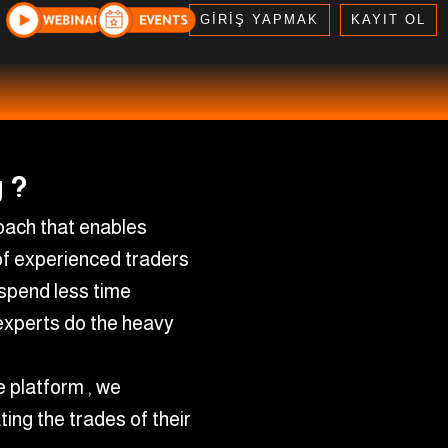
GİRİŞ YAPMAK
KAYIT OL
 ?
oach that enables
 of experienced traders
 spend less time
experts do the heavy
 platform , we
ting the trades of their