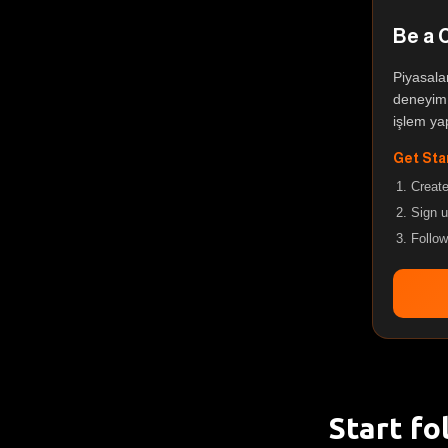
Be a 
Piyasala
deneyim 
işlem yap
Get Sta
Create
Sign u
Follo
Start fo