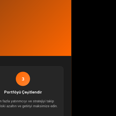
3
Portföyü Çeşitlendir
n fazla yatırımcıyı ve stratejiyi takip
iski azaltın ve getiriyi maksimize edin.