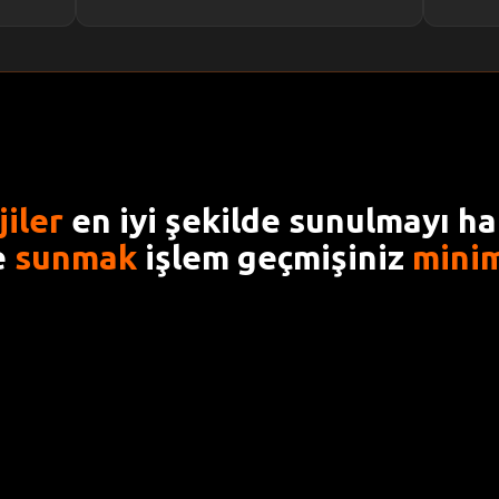
jiler
en iyi şekilde sunulmayı h
e
sunmak
işlem geçmişiniz
mini