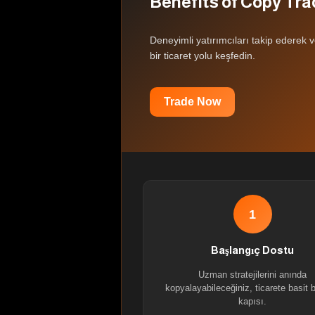
Benefits of Copy Tra
Deneyimli yatırımcıları takip ederek ve
bir ticaret yolu keşfedin.
Trade Now
1
Başlangıç Dostu
Uzman stratejilerini anında
kopyalayabileceğiniz, ticarete basit bi
kapısı.