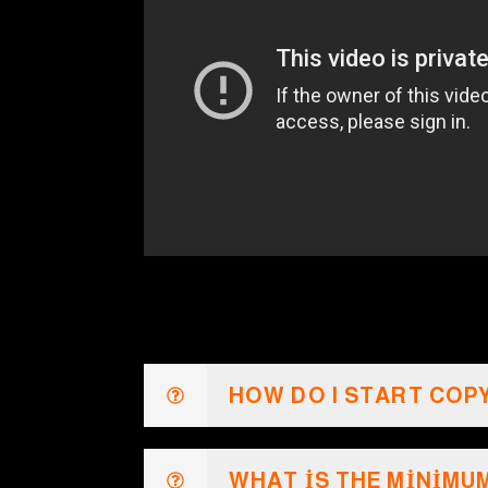
HOW DO I START COP
WHAT IS THE MINIMU