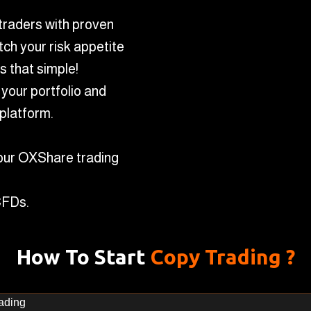
traders with proven
tch your risk appetite
's that simple!
your portfolio and
platform.
your OXShare trading
CFDs.
How To Start
Copy Trading ?