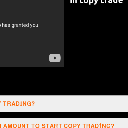
in copy trade
Y TRADING?
M AMOUNT TO START COPY TRADING?