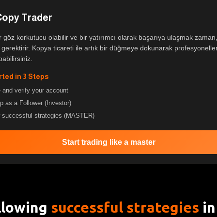
Copy Trader
r göz korkutucu olabilir ve bir yatırımcı olarak başarıya ulaşmak zaman, 
gerektirir. Kopya ticareti ile artık bir düğmeye dokunarak profesyoneller
abilirsiniz.
rted in 3 Steps
 and verify your account
p as a Follower (Investor)
w successful strategies (MASTER)
Start trading like a master
llowing
successful strategies
in