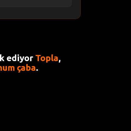
ak ediyor
Topla
,
mum çaba
.