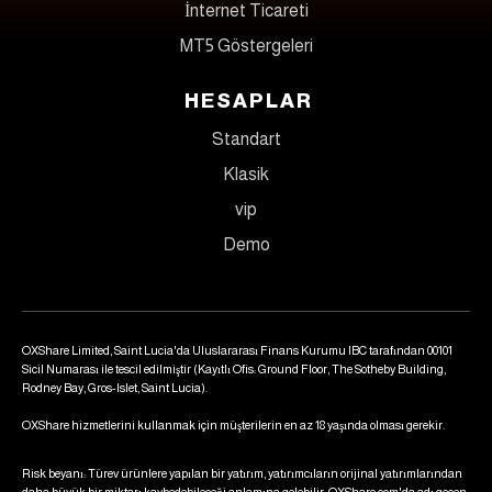
İnternet Ticareti
MT5 Göstergeleri
HESAPLAR
Standart
Klasik
vip
Demo
OXShare Limited, Saint Lucia'da Uluslararası Finans Kurumu IBC tarafından 00101
Sicil Numarası ile tescil edilmiştir (Kayıtlı Ofis: Ground Floor, The Sotheby Building,
Rodney Bay, Gros-Islet, Saint Lucia).
OXShare hizmetlerini kullanmak için müşterilerin en az 18 yaşında olması gerekir.
Risk beyanı: Türev ürünlere yapılan bir yatırım, yatırımcıların orijinal yatırımlarından