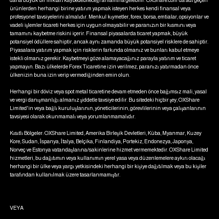
daha büyük bir miktarı kaybedebileceği anlamına gelebilir. OXShare.com'da adı geçen
ürünlerden herhangi birine yatırım yapmak isteyen herkes kendi finansal veya
profesyonel tavsiyelerini almalıdır. Menkul kıymetler, forex, borsa, emtialar, opsiyonlar ve
vadeli işlemler ticareti herkes için uygun olmayabilir ve paranızın bir kısmını veya
tamamını kaybetme riskini içerir. Finansal piyasalarda ticaret yapmak, büyük
potansiyel ödüllere sahiptir, ancak aynı zamanda büyük potansiyel risklere de sahiptir.
Piyasalara yatırım yapmak için risklerin farkında olmanız ve bunları kabul etmeye
istekli olmanız gerekir. Kaybetmeyi göze alamayacağınız parayla yatırım ve ticaret
yapmayın. Bazı ülkelerde Forex Ticaretine izin verilmez, paranızı yatırmadan önce
ülkenizin buna izin verip vermediğinden emin olun.
Herhangi bir döviz veya spot metal ticaretine devam etmeden önce bağımsız mali, yasal
ve vergi danışmanlığı almanız şiddetle tavsiye edilir. Bu sitedeki hiçbir şey, OXShare
Limited'in veya bağlı kuruluşlarının, yöneticilerinin, görevlilerinin veya çalışanlarının
tavsiyesi olarak okunmamalı veya yorumlanmamalıdır.
Kısıtlı Bölgeler: OXShare Limited, Amerika Birleşik Devletleri, Küba, Myanmar, Kuzey
Kore, Sudan, İspanya, İtalya, Belçika, Finlandiya, Portekiz, Endonezya, Japonya,
Norveç ve Estonya vatandaşlarına/sakinlerine hizmet vermemektedir. OXShare Limited
hizmetleri, bu dağıtımın veya kullanımın yerel yasa veya düzenlemelere aykırı olacağı
herhangi bir ülke veya yargı yetkisindeki herhangi bir kişiye dağıtılmak veya bu kişiler
tarafından kullanılmak üzere tasarlanmamıştır.
VEYA