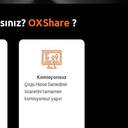
sınız?
OXShare
?
Komisyonsuz
Çoğu Hisse Senedinin
ticaretini tamamen
komisyonsuz yapın
a