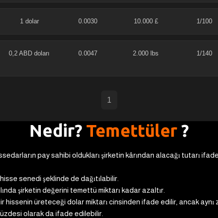
1 dolar
0.0030
10.000 £
1/100
0,2 ABD doları
0.0047
2.000 lbs
1/140
1
Nedir?
Temettüler
?
issedarların pay sahibi oldukları şirketin kârından alacağı tutarı ifa
isse senedi şeklinde de dağıtılabilir.
ında şirketin değerini temettü miktarı kadar azaltır.
ir hissenin üreteceği dolar miktarı cinsinden ifade edilir, ancak aynı
üzdesi olarak da ifade edilebilir.