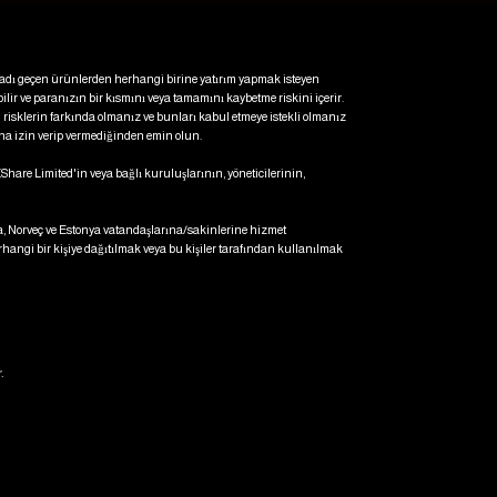
a adı geçen ürünlerden herhangi birine yatırım yapmak isteyen
bilir ve paranızın bir kısmını veya tamamını kaybetme riskini içerir.
 risklerin farkında olmanız ve bunları kabul etmeye istekli olmanız
una izin verip vermediğinden emin olun.
XShare Limited'in veya bağlı kuruluşlarının, yöneticilerinin,
ya, Norveç ve Estonya vatandaşlarına/sakinlerine hizmet
hangi bir kişiye dağıtılmak veya bu kişiler tarafından kullanılmak
.