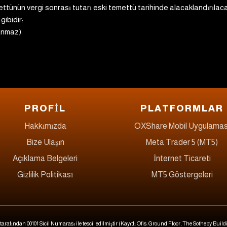
tünün vergi sonrası tutarı eski temettü tarihinde alacaklandırılaca
ibidir:
lanmaz)
PROFİL
PLATFORMLAR
Hakkımızda
OXShare Mobil Uygulamas
Bize Ulaşın
Meta Trader 5 (MT5)
Açıklama Belgeleri
İnternet Ticareti
Gizlilik Politikası
MT5 Göstergeleri
fından 00101 Sicil Numarası ile tescil edilmiştir (Kayıtlı Ofis: Ground Floor, The Sotheby Buildi