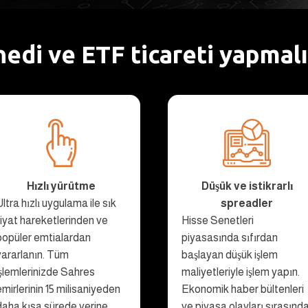
edi ve ETF ticareti yapmalı
Hızlı yürütme
Düşük ve istikrarlı
Ultra hızlı uygulama ile sık
spreadler
fiyat hareketlerinden ve
Hisse Senetleri
popüler emtialardan
piyasasında sıfırdan
yararlanın. Tüm
başlayan düşük işlem
işlemlerinizde Sahres
maliyetleriyle işlem yapın.
emirlerinin 15 milisaniyeden
Ekonomik haber bültenleri
daha kısa sürede yerine
ve piyasa olayları sırasınd