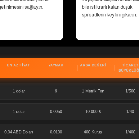
getirilmesini sağlayın.
bile istikrarlı kalan düşük
spreadlerin keyfini çıkarın.
EN AZ FIYAT
YAYMAK
ARSA DEĞERI
TICARET
BÜYÜKLÜ
1 dolar
9
1 Metrik Ton
1/500
1 dolar
0.0050
10.000 £
1/40
0,04 ABD Doları
0.0100
400 Kuruş
1/400