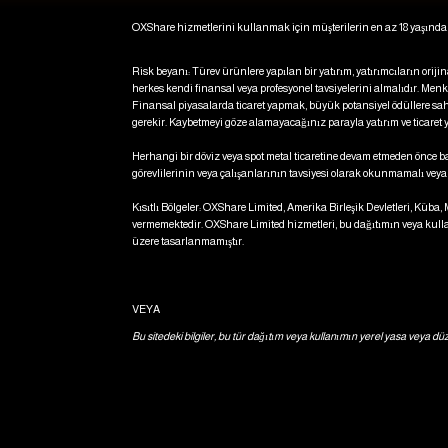
OXShare hizmetlerini kullanmak için müşterilerin en az 18 yaşında 
Risk beyanı: Türev ürünlere yapılan bir yatırım, yatırımcıların or
herkes kendi finansal veya profesyonel tavsiyelerini almalıdır. Menkul
Finansal piyasalarda ticaret yapmak, büyük potansiyel ödüllere sah
gerekir. Kaybetmeyi göze alamayacağınız parayla yatırım ve ticaret
Herhangi bir döviz veya spot metal ticaretine devam etmeden önce bağı
görevlilerinin veya çalışanlarının tavsiyesi olarak okunmamalı ve
Kısıtlı Bölgeler: OXShare Limited, Amerika Birleşik Devletleri, Küb
vermemektedir. OXShare Limited hizmetleri, bu dağıtımın veya kullan
üzere tasarlanmamıştır.
VEYA
Bu sitedeki bilgiler, bu tür dağıtım veya kullanımın yerel yasa veya d