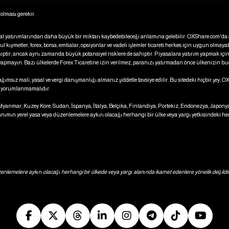
olması gerekir.
ijinal yatırımlarından daha büyük bir miktarı kaybedebileceği anlamına gelebilir. OXShare.com'd
 kıymetler, forex, borsa, emtialar, opsiyonlar ve vadeli işlemler ticareti herkes için uygun olmaya
iptir, ancak aynı zamanda büyük potansiyel risklere de sahiptir. Piyasalara yatırım yapmak için
 yapmayın. Bazı ülkelerde Forex Ticaretine izin verilmez, paranızı yatırmadan önce ülkenizin b
msız mali, yasal ve vergi danışmanlığı almanız şiddetle tavsiye edilir. Bu sitedeki hiçbir şey, O
ya yorumlanmamalıdır.
a, Myanmar, Kuzey Kore, Sudan, İspanya, İtalya, Belçika, Finlandiya, Portekiz, Endonezya, Japon
ımın yerel yasa veya düzenlemelere aykırı olacağı herhangi bir ülke veya yargı yetkisindeki her
üzenlemelere aykırı olacağı herhangi bir ülkede veya yargı alanında ikamet edenlere yönelik değildir