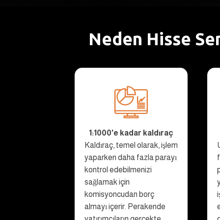
Neden Hisse Sen
1:1000'e kadar kaldıraç
Kaldıraç, temel olarak, işlem
yaparken daha fazla parayı
kontrol edebilmenizi
sağlamak için
komisyoncudan borç
almayı içerir. Perakende
yatırımcıların gerçekte