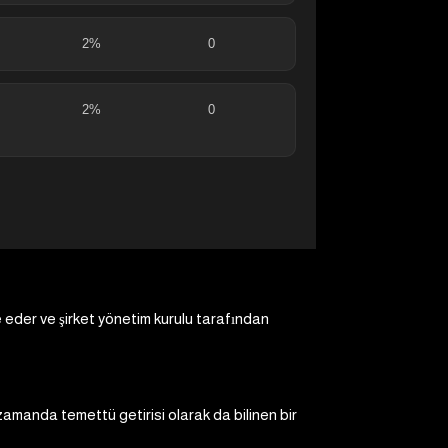
2%
0
2%
0
de eder ve şirket yönetim kurulu tarafından
 zamanda temettü getirisi olarak da bilinen bir