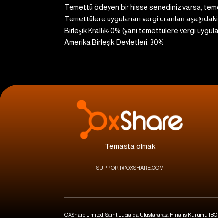
Temettü ödeyen bir hisse senediniz varsa, temet
Temettülere uygulanan vergi oranları aşağıdaki g
Birleşik Krallık: 0% (yani temettülere vergi uygu
Amerika Birleşik Devletleri: 30%
Temasta olmak
SUPPORT@OXSHARE.COM
OXShare Limited, Saint Lucia'da Uluslararası Finans Kurumu IBC tara