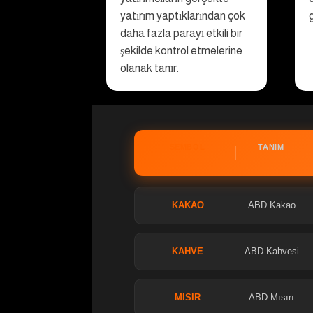
yatırım yaptıklarından çok
daha fazla parayı etkili bir
şekilde kontrol etmelerine
olanak tanır.
SEMBOL
TANIM
KAKAO
ABD Kakao
KAHVE
ABD Kahvesi
MISIR
ABD Mısırı