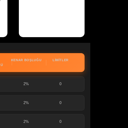
KENAR BOŞLUĞU
LIMITLER
ĞÜ
2%
0
2%
0
2%
0