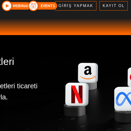
GİRİŞ YAPMAK
KAYIT OL
leri
tleri ticareti
la.