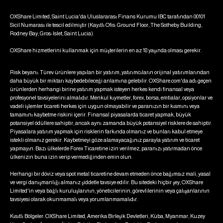
OXShare Limited, Saint Lucia'da Uluslararası Finans Kurumu IBC tarafından 00101
Sicil Numarası ile tescil edilmiştir (Kayıtlı Ofis: Ground Floor, The Sotheby Building,
Rodney Bay, Gros-Islet, Saint Lucia).
OXShare hizmetlerini kullanmak için müşterilerin en az 18 yaşında olması gerekir.
Risk beyanı: Türev ürünlere yapılan bir yatırım, yatırımcıların orijinal yatırımlarından
daha büyük bir miktarı kaybedebileceği anlamına gelebilir. OXShare.com'da adı geçen
ürünlerden herhangi birine yatırım yapmak isteyen herkes kendi finansal veya
profesyonel tavsiyelerini almalıdır. Menkul kıymetler, forex, borsa, emtialar, opsiyonlar ve
vadeli işlemler ticareti herkes için uygun olmayabilir ve paranızın bir kısmını veya
tamamını kaybetme riskini içerir. Finansal piyasalarda ticaret yapmak, büyük
potansiyel ödüllere sahiptir, ancak aynı zamanda büyük potansiyel risklere de sahiptir.
Piyasalara yatırım yapmak için risklerin farkında olmanız ve bunları kabul etmeye
istekli olmanız gerekir. Kaybetmeyi göze alamayacağınız parayla yatırım ve ticaret
yapmayın. Bazı ülkelerde Forex Ticaretine izin verilmez, paranızı yatırmadan önce
ülkenizin buna izin verip vermediğinden emin olun.
Herhangi bir döviz veya spot metal ticaretine devam etmeden önce bağımsız mali, yasal
ve vergi danışmanlığı almanız şiddetle tavsiye edilir. Bu sitedeki hiçbir şey, OXShare
Limited'in veya bağlı kuruluşlarının, yöneticilerinin, görevlilerinin veya çalışanlarının
tavsiyesi olarak okunmamalı veya yorumlanmamalıdır.
Kısıtlı Bölgeler: OXShare Limited, Amerika Birleşik Devletleri, Küba, Myanmar, Kuzey