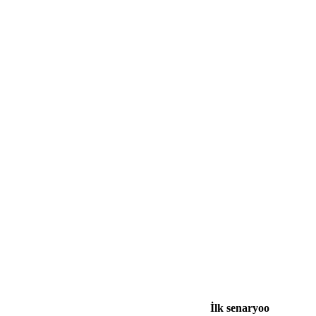
İlk senaryo
o