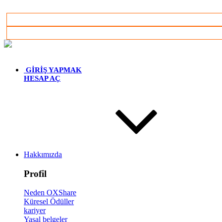
Türkçe
GİRİŞ YAPMAK
HESAP AÇ
Hakkımızda
Profil
Neden OXShare
Küresel Ödüller
kariyer
Yasal belgeler