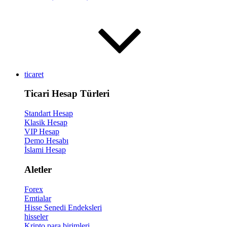
ticaret
Ticari Hesap Türleri
Standart Hesap
Klasik Hesap
VIP Hesap
Demo Hesabı
İslami Hesap
Aletler
Forex
Emtialar
Hisse Senedi Endeksleri
hisseler
Kripto para birimleri