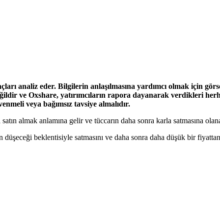
ları analiz eder. Bilgilerin anlaşılmasına yardımcı olmak için görsel 
değildir ve Oxshare, yatırımcıların rapora dayanarak verdikleri her
nmeli veya bağımsız tavsiye almalıdır.
ı satın almak anlamına gelir ve tüccarın daha sonra karla satmasına olana
ın düşeceği beklentisiyle satmasını ve daha sonra daha düşük bir fiyattan