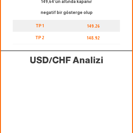
149,64'ün altında kapanır
negatif bir gösterge olup
TP 1
149.26
TP 2
148.92
USD/CHF Analizi