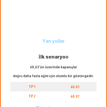
Yan yollar
İlk senaryo
o
68,63'ün üzerinde kapanışlar
doğru daha fazla eğim için olumlu bir göstergedir.
TP 1
68.81
TP 2
68.97