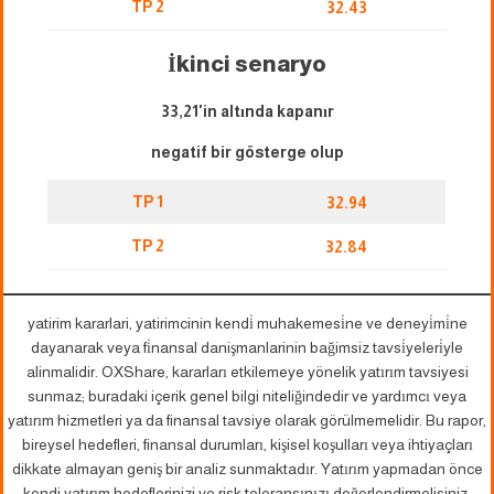
TP 2
32.43
İkinci senaryo
33,21'in altında kapanır
negatif bir gösterge olup
TP 1
32.94
TP 2
32.84
yatirim kararlari, yatirimcinin kendi̇ muhakemesi̇ne ve deneyi̇mi̇ne
dayanarak veya fi̇nansal danişmanlarinin bağimsiz tavsi̇yeleri̇yle
alinmalidir. OXShare, kararları etkilemeye yönelik yatırım tavsiyesi
sunmaz; buradaki içerik genel bilgi niteliğindedir ve yardımcı veya
yatırım hizmetleri ya da finansal tavsiye olarak görülmemelidir. Bu rapor,
bireysel hedefleri, finansal durumları, kişisel koşulları veya ihtiyaçları
dikkate almayan geniş bir analiz sunmaktadır. Yatırım yapmadan önce
kendi yatırım hedeflerinizi ve risk toleransınızı değerlendirmelisiniz;