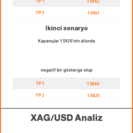
TP 1
1.5942
TP 2
1.5961
İkinci senaryo
Kapanışlar 1,5920'nin altında
negatif bir gösterge olup
TP 1
1.5866
TP 2
1.5825
XAG/USD
Analiz