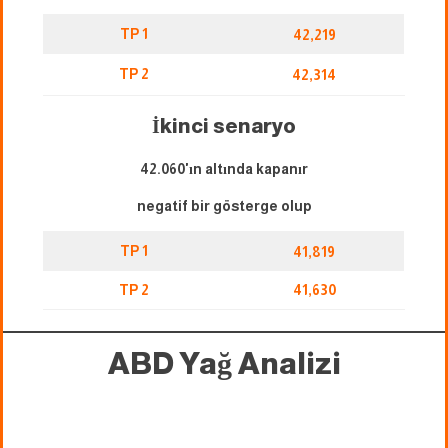
TP 1
42,219
TP 2
42,314
İkinci senaryo
42.060'ın altında kapanır
negatif bir gösterge olup
TP 1
41,819
TP 2
41,630
ABD Yağ Analizi