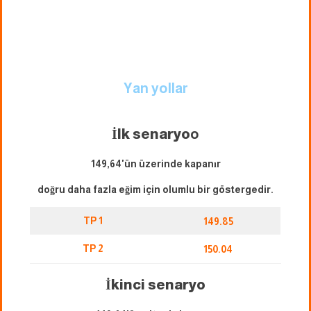
Yan yollar
İlk senaryo
o
149,64'ün üzerinde kapanır
doğru daha fazla eğim için olumlu bir göstergedir.
TP 1
149.85
TP 2
150.04
İkinci senaryo