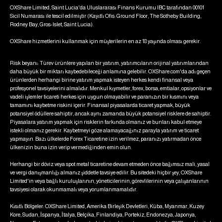
OXShare Limited, Saint Lucia'da Uluslararası Finans Kurumu IBC tarafından 00101
Sicil Numarası ile tescil edilmiştir (Kayıtlı Ofis: Ground Floor, The Sotheby Building,
Rodney Bay, Gros-Islet, Saint Lucia).
OXShare hizmetlerini kullanmak için müşterilerin en az 18 yaşında olması gerekir.
Risk beyanı: Türev ürünlere yapılan bir yatırım, yatırımcıların orijinal yatırımlarından
daha büyük bir miktarı kaybedebileceği anlamına gelebilir. OXShare.com'da adı geçen
ürünlerden herhangi birine yatırım yapmak isteyen herkes kendi finansal veya
profesyonel tavsiyelerini almalıdır. Menkul kıymetler, forex, borsa, emtialar, opsiyonlar ve
vadeli işlemler ticareti herkes için uygun olmayabilir ve paranızın bir kısmını veya
tamamını kaybetme riskini içerir. Finansal piyasalarda ticaret yapmak, büyük
potansiyel ödüllere sahiptir, ancak aynı zamanda büyük potansiyel risklere de sahiptir.
Piyasalara yatırım yapmak için risklerin farkında olmanız ve bunları kabul etmeye
istekli olmanız gerekir. Kaybetmeyi göze alamayacağınız parayla yatırım ve ticaret
yapmayın. Bazı ülkelerde Forex Ticaretine izin verilmez, paranızı yatırmadan önce
ülkenizin buna izin verip vermediğinden emin olun.
Herhangi bir döviz veya spot metal ticaretine devam etmeden önce bağımsız mali, yasal
ve vergi danışmanlığı almanız şiddetle tavsiye edilir. Bu sitedeki hiçbir şey, OXShare
Limited'in veya bağlı kuruluşlarının, yöneticilerinin, görevlilerinin veya çalışanlarının
tavsiyesi olarak okunmamalı veya yorumlanmamalıdır.
Kısıtlı Bölgeler: OXShare Limited, Amerika Birleşik Devletleri, Küba, Myanmar, Kuzey
Kore, Sudan, İspanya, İtalya, Belçika, Finlandiya, Portekiz, Endonezya, Japonya,