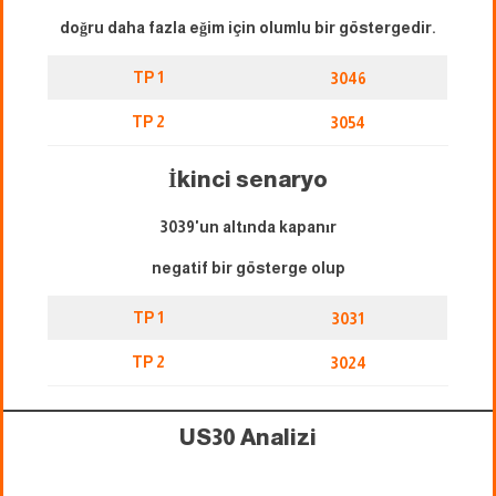
doğru daha fazla eğim için olumlu bir göstergedir.
TP 1
3046
TP 2
3054
İkinci senaryo
3039'un altında kapanır
negatif bir gösterge olup
TP 1
3031
TP 2
3024
US30 Analizi