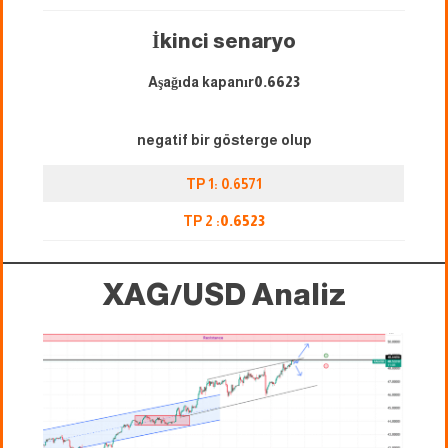
İkinci senaryo
Aşağıda kapanır
0.6623
negatif bir gösterge olup
TP 1: 0.6571
TP 2 :
0.
6523
XAG/USD
Analiz