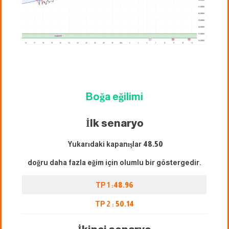
Boğa eğilimi
İlk senaryo
Yukarıdaki kapanışlar
48.50
doğru daha fazla eğim için olumlu bir göstergedir.
TP 1 :
48.96
TP 2 :
50.14