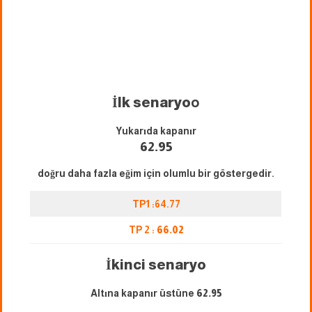
İlk senaryo
o
Yukarıda kapanır
62.95
doğru daha fazla eğim için olumlu bir göstergedir.
TP1 :64.77
TP 2 :
66.02
İkinci senaryo
Altına kapanır üstüne
62.95