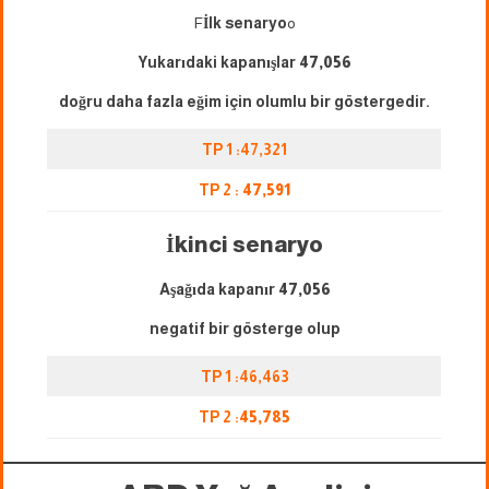
F
İlk senaryo
o
Yukarıdaki kapanışlar
47,056
doğru daha fazla eğim için olumlu bir göstergedir.
TP 1 :47,321
TP 2 :
47,591
İkinci senaryo
Aşağıda kapanır
47,056
negatif bir gösterge olup
TP 1 :46,463
TP 2 :
45,785