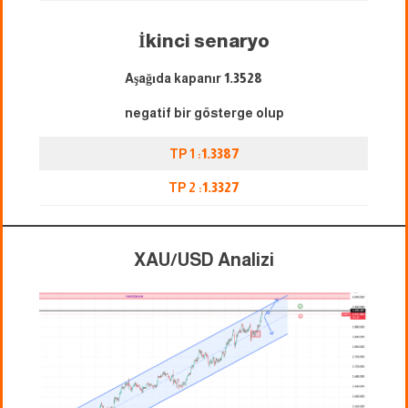
İkinci senaryo
Aşağıda kapanır
1.3528
negatif bir gösterge olup
TP 1 :
1.3387
TP 2 :
1.3327
XAU/USD Analizi