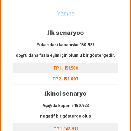
Yanına
İlk senaryo
o
Yukarıdaki kapanışlar
150.923
doğru daha fazla eğim için olumlu bir göstergedir.
TP 1 : 151.580
TP 2 :
152.007
İkinci senaryo
Aşağıda kapanır
150.923
negatif bir gösterge olup
TP 1 :
148.911