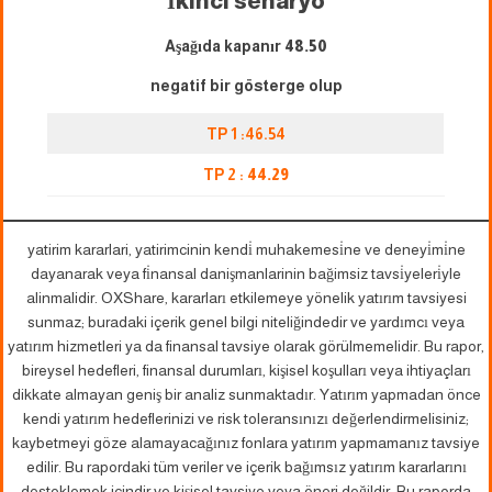
İkinci senaryo
Aşağıda kapanır
48.50
negatif bir gösterge olup
TP 1 :46.54
TP 2 :
44.29
yatirim kararlari, yatirimcinin kendi̇ muhakemesi̇ne ve deneyi̇mi̇ne
dayanarak veya fi̇nansal danişmanlarinin bağimsiz tavsi̇yeleri̇yle
alinmalidir. OXShare, kararları etkilemeye yönelik yatırım tavsiyesi
sunmaz; buradaki içerik genel bilgi niteliğindedir ve yardımcı veya
yatırım hizmetleri ya da finansal tavsiye olarak görülmemelidir. Bu rapor,
bireysel hedefleri, finansal durumları, kişisel koşulları veya ihtiyaçları
dikkate almayan geniş bir analiz sunmaktadır. Yatırım yapmadan önce
kendi yatırım hedeflerinizi ve risk toleransınızı değerlendirmelisiniz;
kaybetmeyi göze alamayacağınız fonlara yatırım yapmamanız tavsiye
edilir. Bu rapordaki tüm veriler ve içerik bağımsız yatırım kararlarını
desteklemek içindir ve kişisel tavsiye veya öneri değildir. Bu raporda