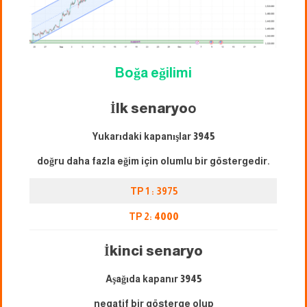
Boğa eğilimi
İlk senaryo
o
Yukarıdaki kapanışlar
3945
doğru daha fazla eğim için olumlu bir göstergedir.
TP 1 : 3975
TP 2:
4000
İkinci senaryo
Aşağıda kapanır
3945
negatif bir gösterge olup