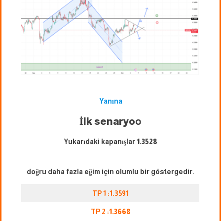
Yanına
İlk senaryo
o
Yukarıdaki kapanışlar
1.3528
doğru daha fazla eğim için olumlu bir göstergedir.
TP 1 :1.3591
TP 2 :
1.3668