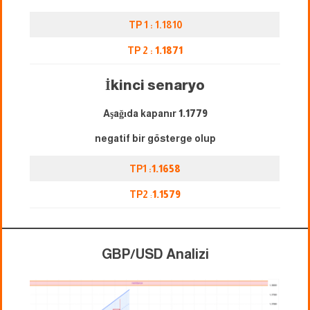
TP 1 : 1.1810
TP 2 :
1.1871
İkinci senaryo
Aşağıda kapanır
1.1779
negatif bir gösterge olup
TP1 :
1.1658
TP2
:
1.1579
GBP/USD Analizi