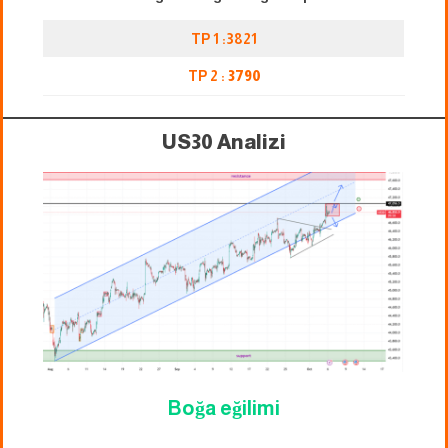
TP 1 :3821
TP 2 :
3790
US30 Analizi
Boğa eğilimi