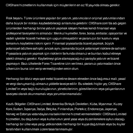
OXShare hizmetlerini kullanmak için müşterilerin en az 18 yaşında olması gerekir.
Risk beyanı: Türev ürünlere yapılan bir yatırım, yatırımcıların orijinal yatırımlarından
daha büyük bir miktarı kaybedebileceği anlamına gelebilir. OXShare.com'da adı geçen
ürünlerden herhangi birine yatırım yapmak isteyen herkes kendi finansal veya
profesyonel tavsiyelerini almalıdır. Menkul kıymetler, forex, borsa, emtialar, opsiyonlar ve
vadeli işlemler ticareti herkes için uygun olmayabilir ve paranızın bir kısmını veya
tamamını kaybetme riskini içerir. Finansal piyasalarda ticaret yapmak, büyük
potansiyel ödüllere sahiptir, ancak aynı zamanda büyük potansiyel risklere de sahiptir.
Piyasalara yatırım yapmak için risklerin farkında olmanız ve bunları kabul etmeye
istekli olmanız gerekir. Kaybetmeyi göze alamayacağınız parayla yatırım ve ticaret
yapmayın. Bazı ülkelerde Forex Ticaretine izin verilmez, paranızı yatırmadan önce
ülkenizin buna izin verip vermediğinden emin olun.
Herhangi bir döviz veya spot metal ticaretine devam etmeden önce bağımsız mali, yasal
ve vergi danışmanlığı almanız şiddetle tavsiye edilir. Bu sitedeki hiçbir şey, OXShare
Limited'in veya bağlı kuruluşlarının, yöneticilerinin, görevlilerinin veya çalışanlarının
tavsiyesi olarak okunmamalı veya yorumlanmamalıdır.
Kısıtlı Bölgeler: OXShare Limited, Amerika Birleşik Devletleri, Küba, Myanmar, Kuzey
Kore, Sudan, İspanya, İtalya, Belçika, Finlandiya, Portekiz, Endonezya, Japonya,
Norveç ve Estonya vatandaşlarına/sakinlerine hizmet vermemektedir. OXShare Limited
hizmetleri, bu dağıtımın veya kullanımın yerel yasa veya düzenlemelere aykırı olacağı
herhangi bir ülke veya yargı yetkisindeki herhangi bir kişiye dağıtılmak veya bu kişiler
tarafından kullanılmak üzere tasarlanmamıştır.