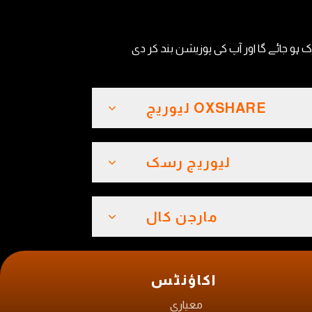
 متحرک ہو جائے گا اور آپ کی پوزیشن بند کر دی
OXSHARE لیوریج
لیوریج رسک
مارجن کال
اکاؤنٹس
معیاری