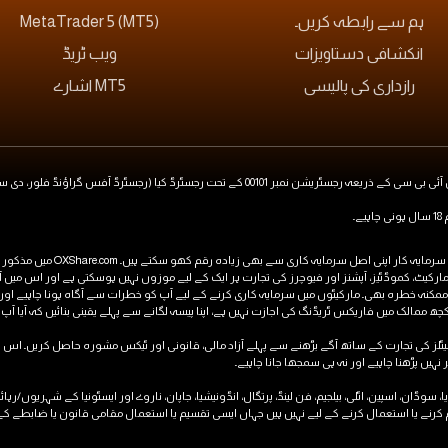
ہم سے رابطہ کریں۔
MetaTrader 5 (MT5)
انکشافی دستاویزات
ویب ٹریڈ
رازداری کی پالیسی
MT5 اشارے
رڈ آفس گراؤنڈ فلور، دی سوتھبی بلڈنگ، روڈنی بے، گراس-آئلیٹ، سینٹ لوشیا)
خطرے کا بیان: مشتقات میں سرمای
 مارکیٹ، کموڈٹیز، آپشنز اور فیوچرز کی تجارت ہر ایک کے لیے موزوں نہیں ہوسکتی ہے اور اس می
 ممکنہ خطرہ بھی۔ مارکیٹوں میں سرمایہ کاری کرنے کے لیے آپ کو خطرات سے آگاہ ہونا چاہیے اور ان
مالک میں فاریکس ٹریڈنگ کی اجازت نہیں ہے، اپنا پیسہ لگانے سے پہلے یقینی بنائیں کہ آیا آپ کا
ہیں پڑھنا چاہیے اور نہ ہی سمجھا جانا چاہیے۔
یا، سوڈان، اسپین، اٹلی، بیلجیم، فن لینڈ، پرتگال، انڈونیشیا، جاپان، ناروے اور ایسٹونیا کے شہریوں/
نے یا استعمال کرنے کے لیے نہیں ہیں جہاں ایسی تقسیم یا استعمال مقامی قانون یا ضابطے کے 