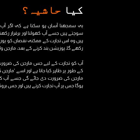
کیا
حاشیہ؟
یہ سمجھنا آسان ہو سکتا ہے کہ اگر آپ 
سوچتے ہیں جسے آپ کھولنا اور برقرار رکھنا
ہیں وہ اس تجارت کے ممکنہ نقصان کو پورا 
رکھے گا۔ پوزیشن بند کرنے کے بعد، مارجن وا
آپ کو تجارت کے لیے جس مارجن کی ضرورت 
کے طور پر ظاہر کیا جاتا ہے اور اسے 'مارجن 
مارجن کی ضرورت دی جائے گی جسے آپ کھ
ہوگا جس پر آپ تجارت کرتے ہیں اور جس بروکر