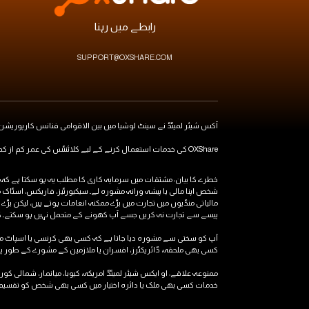
رابطے میں رہنا
SUPPORT@OXSHARE.COM
آکس شیئر لمیٹڈ نے سینٹ لوشیا میں بین الاقوامی فنانس کارپوریشن آئی بی سی کے ذریعہ رجسٹریشن نمبر 00101 کے تحت رجسٹرڈ کیا (رجسٹ
OXShare کی خدمات استعمال کرنے کے لیے کلائنٹس کی عمر کم از کم 18 سال ہونی چاہیے۔
شخص اپنا مالی یا پیشہ ورانہ مشورہ لے۔ سیکیورٹیز، فاریکس، اسٹاک
مالیاتی منڈیوں میں تجارت میں بڑے ممکنہ انعامات ہوتے ہیں، لیکن بڑے
پیسے سے تجارت نہ کریں جسے آپ کھونے کے متحمل نہیں ہو سکتے۔ کچھ م
کسی بھی ملحقہ، ڈائریکٹرز، افسران یا ملازمین کے مشورے کے طور پر ن
ممنوعہ علاقے: او ایکس شیئر لمیٹڈ امریکہ، کیوبا، ​​میانمار، شمالی کور
خدمات کسی بھی ملک یا دائرہ اختیار میں کسی بھی شخص کو تقسیم کر