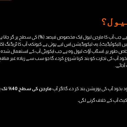
یول؟
ہے جب آپ کا مارجن لیول ایک مخصوص فیصد (%) کی سطح پر گر جاتا ہے
ہیں (لیکوئیڈیٹ)۔ یہ لیکویڈیشن اس لیے ہوتی ہے کیونکہ آپ کا ٹریڈنگ 
د خاص طور پر، اسٹاپ آؤٹ لیول وہ ہے جب ایکویٹی آپ کے استعمال ش
تک پہنچ جاتا ہے تو، OXShare خود بخود آپ کی تجارت کو بند کرنا شروع کردے گا جو سب سے
آجائے۔
د بخود آپ کی پوزیشن بند کر دے گا اگر آپ
مارجن کی سطح 40% تک پہنچ جاتی ہے۔