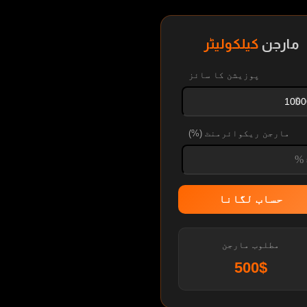
مارجن
کیلکولیٹر
پوزیشن کا سائز
مارجن ریکوائرمنٹ (%)
حساب لگانا
مطلوب مارجن
500$