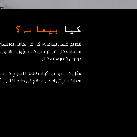
کیا
بیعانہ؟
لیوریج کسی سرمایہ کار کی تجارتی پوزیشن
سرمایہ کار اکثر کرنسی کے جوڑوں، دھاتوں او
دونوں کو بڑھا سکتا ہے۔
یہ ایک انتہائی اچھے موقع کی طرح لگتا ہے، آ