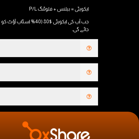
ایکویٹی = بیلنس + فلوٹنگ P/L
جب آپ کی ایکویٹی $80
جائے گی۔