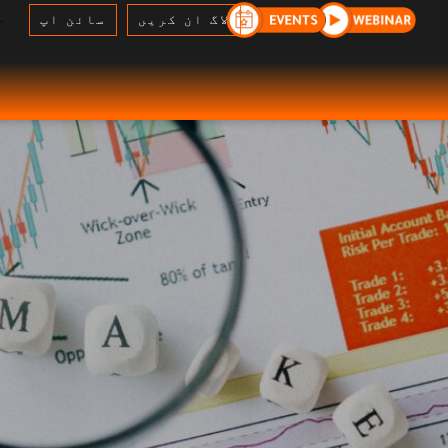
لاگ ان کریں
سائن اپ