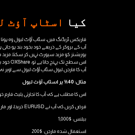
کیا
اسٹاپ آؤٹ ل
فاریکس ٹریڈنگ میں، سٹاپ آؤٹ لیول وہ ہوتا 
آپ کے بروکر کے ذریعے خود بخود بند ہو جاتی 
پوزیشنز کو مزید سپورٹ نہیں کر سکتا۔ مزی
اس سطح 
آپ کا مارجن لیول سٹاپ آؤٹ لیول سے اوپر نہ 
مثال: 40% پر اسٹاپ آؤٹ لیول
اس کا مطلب ہے کہ آپ کا تجارتی پلیٹ فارم خو
فرض کریں کہ آپ نے EURUSD خریدا، اور مارکیٹ آپ کے خلاف گرنے لگی۔
بیلنس: $1,000
استعمال شدہ مارجن: $200