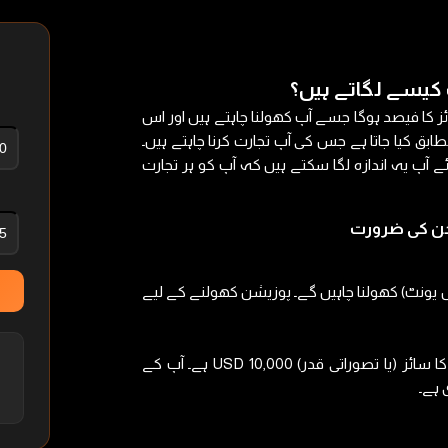
کیسے لگاتے ہیں؟
کا فیصد ہوگا جسے آپ کھولنا چاہتے ہیں اور اس
ق کیا جاتا ہے جس کی آپ تجارت کرنا چاہتے ہیں۔
 آپ یہ اندازہ لگا سکتے ہیں کہ آپ کو ہر تجارت
US میں ایک منی لاٹ (10,000 بیس یونٹ) کھولنا چاہیں گے۔ پوزیشن کھولنے کے لیے
جیسا کہ USD بنیادی کرنسی ہے، پوزیشن کا سائز (یا تصوراتی قدر) 10,000 USD ہے۔ آپ کے