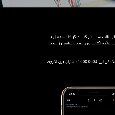
ی ثالث سے لیے گئے فنڈز کا استعمال ہے۔
فائدہ اٹھاتے ہیں۔ بیعانہ منافع اور نقصان
مثال کے طور پر، اگر آپ 1:1000 لیوریج کے ساتھ ٹریڈ کر رہے ہیں، اور آپ کے اکاؤنٹ میں $1,000 USD ہے، تو آپ کو ٹریڈنگ کے لیے $1,000,000 دستیاب ہیں۔ اگرچہ