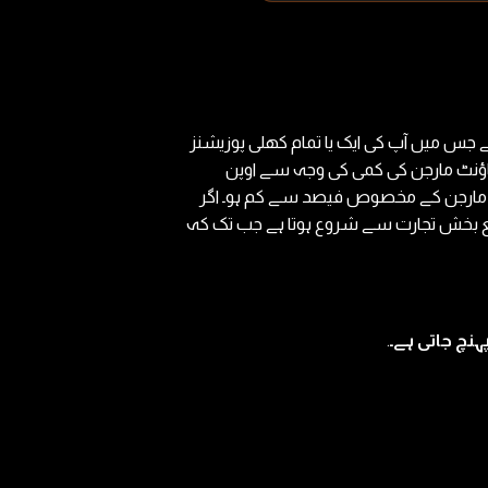
 جس میں آپ کی ایک یا تمام کھلی پوزیشنز
اکاؤنٹ مارجن کی کمی کی وجہ سے اوپن
دہ مارجن کے مخصوص فیصد سے کم ہو۔ اگر
 زیادہ غیر منافع بخش تجارت سے شروع ہوتا ہے جب تک کہ
.