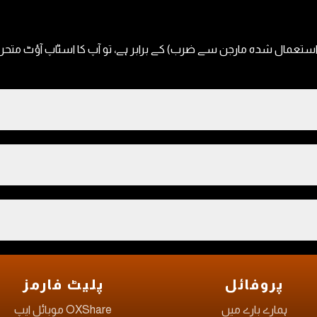
 (40% اسٹاپ آؤٹ کو استعمال شدہ مارجن سے ضرب) کے برابر ہے، تو آپ کا اسٹاپ آؤٹ
پروفائل
پلیٹ فارمز
ہمارے بارے میں
OXShare موبائل ایپ