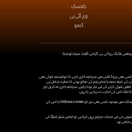
کلاسک
وی آئی پی
ڈیمو
ہ کاری کا مطلب یہ ہو سکتا ہے کہ سرمایہ کار اپنی اصل سرمایہ کاری سے بھی زیادہ رقم کھو سکتے ہیں۔ OXShare.com میں مذکور کسی بھی پروڈکٹس میں سرمایہ کاری کرنے کا خواہشمند کوئی بھی
ں آپ کے کچھ حصہ یا تمام رقم کے ضائع ہونے کا خطرہ شامل ہے۔
ھیں قبول کرنے کے لیے تیار ہونا چاہیے۔ سرمایہ کاری نہ کریں اور
 ملک اس کی اجازت دے رہا ہے یا نہیں۔
آپ کو سختی سے مشورہ دیا جاتا ہے کہ کسی بھی کرنسی یا اسپاٹ میٹلز کی تجارت کے ساتھ آگے بڑھنے سے پہلے آزاد مالی، قانونی اور ٹیکس مشورہ حاصل کریں۔ اس سائٹ میں موجود کسی بھی چیز کو OXShare Limited یا اس کے
رہائشیوں کے لیے خدمات فراہم نہیں کرتا ہے۔ او ایکس شیئر لمیٹڈ کی
منافی ہو۔.