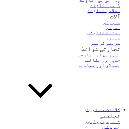
وی آئی پی اکاؤنٹ
ڈیمو اکاؤنٹ
اسلامی اکاؤنٹ
آلات
فاریکس
اشیاء
اسٹاک انڈیکس
شیئرز
کرپٹو کرنسی
تجارتی شرائط
لیوریج اور مارجن
جمع اور نکالنا
پھیلاؤ اور تبادلہ
کلائنٹ کے اوزار
تعلیمی
تعلیمی ویڈیوز
ویبینرز