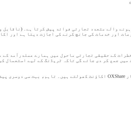
نگ بونس کے ساتھ شروع ہونے والے متعدد تجارتی فوائد پیش کرتا ہے۔
ات اور خدمات کی جانچ کرنے کی اجازت دیتا ہے اور اکاؤ
 خطرات کے حقیقی تجارتی ماحول میں ہمارے عملدرآمد کے م
 میں جمع کر دی جائے گی تاکہ ٹریڈنگ کے لیے استعمال کی
یہ پیشکش ان تمام تاجروں کے لیے دستیاب ہے جو پہلی بار OXShare اکاؤنٹ ک