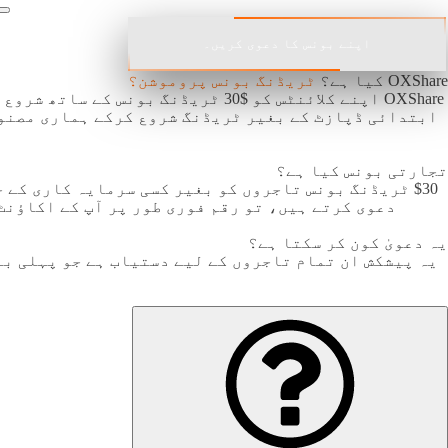
اپنے بونس کا دعوی کریں۔
OXShare کیا ہے؟
ٹریڈنگ بونس پروموشن؟
OXShare اپنے کلائنٹس کو $30 ٹریڈ
ابتدائی ڈپازٹ کے بغیر ٹریڈنگ شروع کرکے ہماری مصنوع
تجارتی بونس کیا ہے؟
$30 ٹریڈنگ بونس تاجروں کو بغیر کسی سرمایہ کاری کے
دعوی کرتے ہیں، تو رقم فوری طور پر آپ کے اکاؤنٹ
یہ دعویٰ کون کر سکتا ہے؟