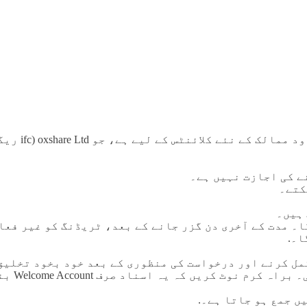
ویلکم اکاؤن
کے دن سے 30 دن کے لیے درست ہوگا۔ مدت کے آخری دن گزر جانے کے بعد، ٹری
ریشن فارم مکمل کرنے اور درخواست کی منظوری کے بعد خود بخود ت
فارم پر