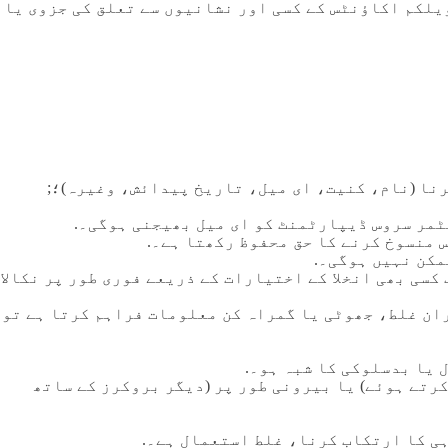
یا ویلکم اکاؤنٹس کے کسی اور نشانیوں سے تعلق کی جزوی یا
ٹمر سروس ڈیپارٹمنٹ کو ای میل بھیجنی ہوگی۔.
 منسوخ کرنے کا حق محفوظ رکھتا ہے۔.
مکن نہیں ہوگی۔.
یریا میں دستیاب کسی بھی انخلا کے اختیارات کے ذریعے فوری طور پر نکالا
ے عمل کے دوران غلط، جھوٹی یا گمراہ کن معلومات فراہم کرتا ہے تو
 یا بدسلوکی کا شبہ ہو۔.
ٹریڈنگ اکاؤنٹس کا استعمال کرتے ہوئے) یا بیرونی طور پر (دیگر بروکرز کے ساتھ
ی کا ارتکاب کرنا، غلط استعمال ہے۔.