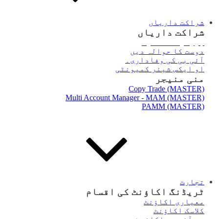
شراکت داریاں
شراکت داریاں
بروکر
کا تعارف
دوست کا حوالہ دیں
آئی بی کی وفاداری۔
او ایکس شیئر کمیونٹی
منی منیجر
Copy Trade (MASTER)
Multi Account Manager - MAM (MASTER)
PAMM (MASTER)
تجارت
ٹریڈنگ اکاؤنٹ کی اقسام
معیاری اکاؤنٹ
کلاسک اکاؤنٹ