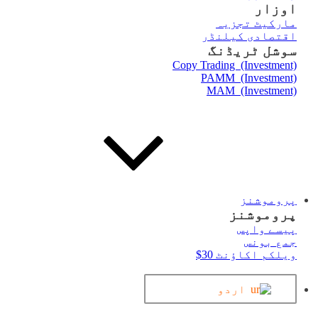
اوزار
مارکیٹ تجزیہ
اقتصادی کیلنڈر
سوشل ٹریڈنگ
Copy Trading (Investment)
PAMM (Investment)
MAM (Investment)
پروموشنز
پروموشنز
پیسے واپس
جمع بونس
ویلکم اکاؤنٹ 30$
اردو