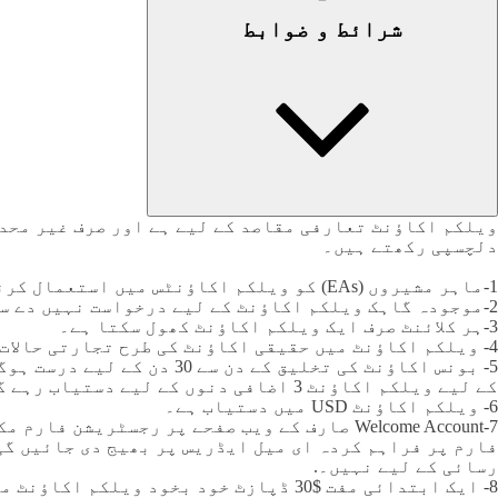
شرائط و ضوابط
دلچسپی رکھتے ہیں۔
1-ماہر مشیروں (EAs) کو ویلکم اکاؤنٹس میں استعمال کرنے کی اجازت نہیں ہے۔
2-موجودہ گاہک ویلکم اکاؤنٹ کے لیے درخواست نہیں دے سکتے۔
3-ہر کلائنٹ صرف ایک ویلکم اکاؤنٹ کھول سکتا ہے۔
4- ویلکم اکاؤنٹ میں حقیقی اکاؤنٹ کی طرح تجارتی حالات ہیں۔
5- بونس اکاؤنٹ کی تخلیق 
کے لیے ویلکم اکاؤنٹ 3 اضافی دنوں کے لیے دستیاب رہے گا۔.
6- ویلکم اکاؤنٹ USD میں دستیاب ہے۔
7-Welcome Account صارف کے ویب صفحے پر رجسٹ
رسائی کے لیے نہیں۔.
8- ایک ابتدائی مفت $30 ڈپازٹ خود بخود ویلکم اکاؤنٹ میں جمع ہو جاتا ہے۔.