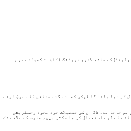
ٹ تعارفی مقاصد کے لیے ہے اور صرف غیر محدود ممالک کے نئے کلائنٹس کے لیے ہے، جو oxshare Ltd (ifc ریگولیٹڈ) کے ساتھ لائیو ٹریڈنگ اکاؤنٹ کھولنے میں
ڈنگ کو غیر فعال کر دیا جائے گا لیکن کمائے گئے منافع کا دعویٰ کرنے
خلیق ہو جاتا ہے۔ لاگ ان کی تفصیلات خود بخود رجسٹریشن
 فراہم کردہ ای میل ایڈریس پر بھیج دی جائیں گی۔ براہ کرم نوٹ کریں کہ یہ اسناد صرف Welcome Account بنانے کے لیے استعمال کی جا سکتی ہیں، صارف کے علاقے تک