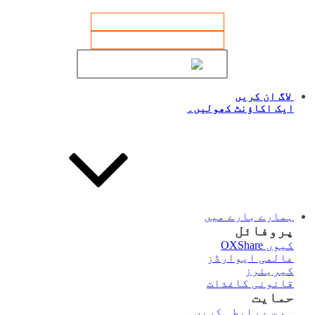
لاگ ان کریں
سائن اپ
اردو
لاگ ان کریں
ایک اکاؤنٹ کھولیں۔
ہمارے بارے میں
پروفائل
کیوں OXShare
عالمی ایوارڈز
کیریئرز
قانونی کاغذات
حمایت
ہم سے رابطہ کریں۔