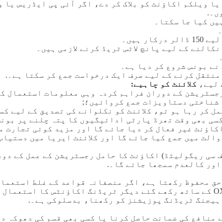
کر دے یا ویلکم اکاؤنٹ کو بلاک کر دے، اگر آئی پی ایڈریس 
ں۔.
کلائنٹ کو چاہیے:
ل کر رہا ہو تو، کلائنٹ کو نکلوانے کی تصدیق کے لیے کس
سی بھی وقت تھرڈ پارٹی ادائیگیوں کا پتہ چلنے پر بونس
کاؤنٹ غیر فعال کر دیا جائے گا اور مزید کوئی تجارت م
OXShare (ifc کے زیر انتظام) کے والٹ میں جمع کیا جائے گا اور کلائنٹ ا
اوکس شیئر لمیٹڈ (آئی ایف سی ریگولیٹڈ) اکاؤنٹ کا حامل رجسٹریشن ک
اور کالعدم سمجھا جائے گا۔.
حق محفوظ رکھتا ہے، اگر منصفانہ قواعد کے غلط استعمال
مارکیٹ کے خطرات سے بچنے کے لیے اندرونی طور پر (OXShare کے ساتھ رکھے گئے دیگر 
ہیجنگ ٹریڈنگ پوزیشنز کو رکھنا، بدسلوکی ہے۔.
منافع کی ضمانت حاصل کرنا یا کسی بھی قسم کی دھوکہ دہ