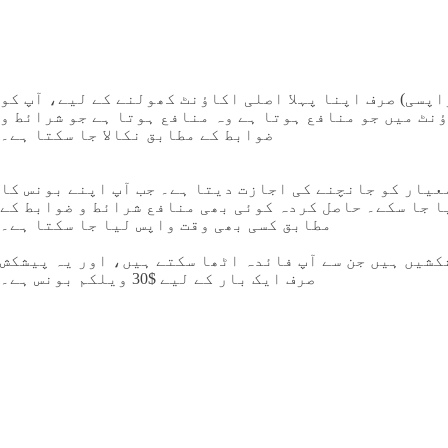
 (ناقابل واپسی) صرف اپنا پہلا اصلی اکاؤنٹ کھولنے کے لیے، آپ کو
نٹ میں جو منافع ہوتا ہے وہ منافع ہوتا ہے جو شرائط و
ضوابط کے مطابق نکالا جا سکتا ہے۔
عیار کو جانچنے کی اجازت دیتا ہے۔ جب آپ اپنے بونس کا
ا جا سکے۔ حاصل کردہ کوئی بھی منافع شرائط و ضوابط کے
مطابق کسی بھی وقت واپس لیا جا سکتا ہے۔
ھولتے ہیں۔ تاہم، بہت سی دوسری پیشکشیں ہیں جن سے آپ فائدہ اٹھا سکتے ہیں، اور یہ پیشکش
صرف ایک بار کے لیے $30 ویلکم بونس ہے۔