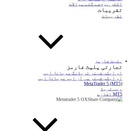
اکثر پوچھے گئے سوالات
تقریبات
تقریبات
پلیٹ فارمز
تجارتی پلیٹ فارمز
او ایکس شیئر ٹریڈنگ موبائل ایپ
او ایکس شیئر سی آر ایم موبائل ایپ
MetaTrader 5 (MT5)
ویب ٹریڈ
MT5 اشارے