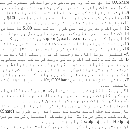
OXShare کا حق ہے کہ وہ بونس کی درخواست کو مسترد 
مکمل مماثلت پائی جائے جو ایک ہی شخص سے تعلق رکھتے ہو
9- ابتدائی ڈپازٹ کو ویلکم اکاؤنٹ سے نکالا یا منتقل نہیں کیا جا سکتا۔
10-منافع کی کم سے کم اور زیادہ سے زیادہ واپسی 100$ ہے۔
11-ڈپازٹ کے لیے ایک لائیو اکاؤنٹ میں منافع نکالنے کے لیے 150 ڈالر درکار ہیں۔
12- اصل اکاؤنٹ پر رقم جمع کروانے کے بعد 100$ کا منافع نکالنے کے لیے پانچ لاٹس ٹریڈ کرنے لازمی ہیں۔
14-لاٹ کا حساب صرف فاریکس اور سونے اور تیل پر ہوتا ہے۔
14-ای میل کے ذریعے support@oxshare.com پر ذکر کریں کہ آپ نے بونس شروع کر دیا ہے۔
15-ہر کلائنٹ ویلکم اکاؤنٹ سے کلائنٹ کے والٹ میں منافع منتقل کرنے کے لیے صرف ایک درخواست جمع کر سکتا ہے۔.
16- ویلکم اکاؤنٹ سے منافع کو والیٹ میں منتقل کرنے کے لیے،
A- کسٹمر ایریا اکاؤنٹ رجسٹر کرنا، ویلکم اکاؤنٹ کی رجسٹریشن کے دوران فراہم کردہ وہی معلومات استعمال کرنا (نام، کنیت، ای میل، تاریخ پیدائش، وغیرہ)؛;
B- گاہک کے علاقے کے اکاؤنٹ کو درست کرنے کے لیے مطلوبہ شناختی دستاویزات جمع کروائیں؛;
جب منافع نکلوانا ہو تو، اگر ٹریڈر تجارتی شرائط پر عم
ڈی-تھرڈ پارٹی ڈپازٹس کی اجازت نہیں ہے اور آکس شیئر ک
ایک بار منافع کی منتقلی مکمل ہو جانے کے بعد، ویلکم ا
F-ویلکم اکاؤنٹ کا منافع 
جاسکتا ہے۔.
اگر ویلکم اکاؤنٹ یا ایم ٹی 5 
ویلکم اکاؤنٹ مہم سے حاصل ہونے والا تمام منافع معتبر 
G- ویلکم اکاؤنٹ میں جمع کرنا ممکن نہیں ہے۔
ایچ-او ایکس شیئر کسی بھی صارف کو نااہل قرار دینے کا 
رکھے گئے دیگر ٹریڈنگ اکاؤنٹس کا استعمال کرتے ہوئے) 
J-Hedging اور scalping کی اجازت نہیں ہے۔
ان قیمتوں میں بہاؤ کی ناکامیوں کو استعمال کرتے ہوئے 