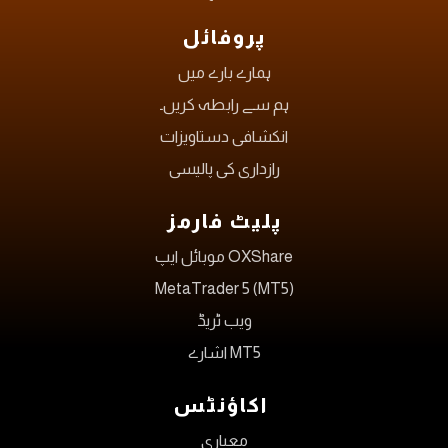
پروفائل
ہمارے بارے میں
ہم سے رابطہ کریں۔
انکشافی دستاویزات
رازداری کی پالیسی
پلیٹ فارمز
OXShare موبائل ایپ
MetaTrader 5 (MT5)
ویب ٹریڈ
MT5 اشارے
اکاؤنٹس
معیاری