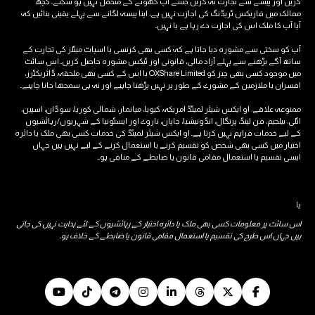
 پیسے سے تجارت نہ کریں جسے آپ کھونے کے متحمل نہیں ہو سکتے۔ کچھ
 فاریکس ٹریڈنگ کی اجازت نہیں ہے، اپنا پیسہ لگانے سے پہلے یقینی بنائیں کہ
 ملک اس کی اجازت دے رہا ہے یا نہیں۔
تی سے مشورہ دیا جاتا ہے کہ کسی بھی کرنسی یا اسپاٹ میٹلز کی تجارت کے
 بڑھنے سے پہلے آزاد مالی، قانونی اور ٹیکس مشورہ حاصل کریں۔ اس سائٹ
میں موجود کسی بھی چیز کو OXShare Limited یا اس کے کسی بھی ملحقہ، ڈائریکٹرز،
 ملازمین کے مشورے کے طور پر نہیں پڑھنا چاہیے اور نہ ہی سمجھا جانا چاہیے۔
اقے: او ایکس شیئر لمیٹڈ امریکہ، کیوبا، ​​میانمار، شمالی کوریا، سوڈان، اسپین،
یم، فن لینڈ، پرتگال، انڈونیشیا، جاپان، ناروے اور ایسٹونیا کے شہریوں/رہائشیوں
مات فراہم نہیں کرتا ہے۔ او ایکس شیئر لمیٹڈ کی خدمات کسی بھی ملک یا دائرہ
ں کسی بھی شخص کو تقسیم کرنے یا استعمال کرنے کے لیے نہیں ہیں جہاں
م یا استعمال مقامی قانون یا ضابطے کے منافی ہو۔.
ر معلومات کسی بھی ملک یا دائرہ اختیار کے رہائشیوں کے لئے ہدایت نہیں کی جاتی
اس طرح کی تقسیم یا استعمال مقامی قانون یا ضابطے کے خلاف ہو۔