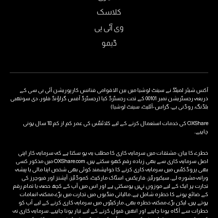
کلاسک
وی آئی پی
ڈیمو
لمیٹڈ نے سینٹ لوشیا میں بین الاقوامی فنانس کارپوریشن آئی بی سی کے
ذریعہ رجسٹریشن نمبر 00101 کے تحت رجسٹرڈ کیا (رجسٹرڈ آفس گراؤنڈ فلور، دی سوتھبی
ڈنی بے، گراس-آئلیٹ، سینٹ لوشیا)
OXShare کی خدمات استعمال کرنے کے لیے کلائنٹس کی عمر کم از کم 18 سال ہونی
یان: مشتقات میں سرمایہ کاری کا مطلب یہ ہو سکتا ہے کہ سرمایہ کار اپنی
اصل سرمایہ کاری سے بھی زیادہ رقم کھو سکتے ہیں۔ OXShare.com میں مذکور کسی
کٹس میں سرمایہ کاری کرنے کا خواہشمند کوئی بھی شخص اپنا مالی یا پیشہ
رہ لے۔ سیکیورٹیز، فاریکس، اسٹاک مارکیٹ، کموڈٹیز، آپشنز اور فیوچرز کی
ایک کے لیے موزوں نہیں ہوسکتی ہے اور اس میں آپ کے کچھ حصہ یا تمام رقم
ونے کا خطرہ شامل ہے۔ مالیاتی منڈیوں میں تجارت میں بڑے ممکنہ انعامات
 لیکن بڑے ممکنہ خطرہ بھی۔ مارکیٹوں میں سرمایہ کاری کرنے کے لیے آپ کو
آگاہ ہونا چاہیے اور انھیں قبول کرنے کے لیے تیار ہونا چاہیے۔ سرمایہ کاری نہ