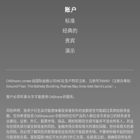
账户
标准
经典的
贵宾
演示
OXShare Limited 由国际金融公司IBC在圣卢西亚注册，注册号为00101（注册办事处：
Ground Floor, The Sotheby Building, Rodney Bay, Gros-Islet, Saint Lucia）。
客户必须年满 18 岁才能使用 OXShare 的服务。
风险声明：投资于衍生品可能意味着投资者损失的金额甚至可能超过其原始投资金
额。任何希望投资 OXShare.com 中提到的任何产品的人都应该寻求自己的财务或专
业建议。证券、外汇、股票市场、商品、期权和期货交易可能并不适合所有人，并且
存在损失部分或全部资金的风险。金融市场交易有很大的潜在回报，但也有很大的潜
在风险。您必须了解风险并愿意接受这些风险才能投资市场。不要用你输不起的钱进
行投资和交易。某些国家/地区不允许进行外汇交易，在投资之前，请确保您所在的