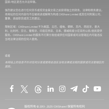
国家/地区是否允许这样做。
强烈建议您在进行任何货币或现货金属交易之前获得独立的财务、法律和税务建议。
本网站的任何内容均不应被阅读或解释为构成 OXShare Limited 或其任何附属公司、
董事、高级职员或员工的建议。
限制区域：OXShare Limited 不为美国、古巴、缅甸、朝鲜、苏丹、西班牙、意大
利、比利时、芬兰、葡萄牙、印度尼西亚、日本、挪威和爱沙尼亚的公民/居民提供
服务。OXShare Limited 的服务不打算分发给或供任何国家或司法管辖区内可能违反
当地法律法规的任何人使用。.
或者
本网站上的信息不针对任何分发或使用会违反当地法律或法规的国家或司法管辖区的
居民。
版权所有 © 2013 - 2025 | OXShare | 保留所有权利