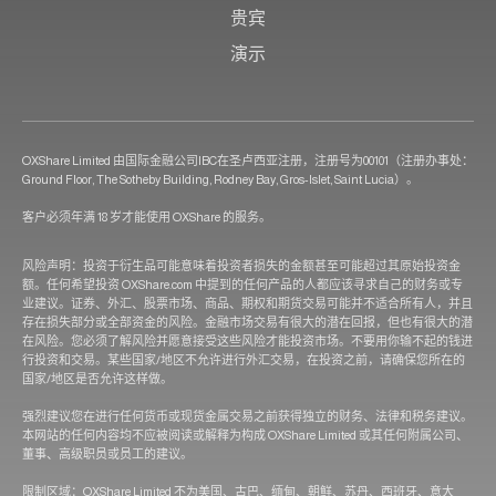
贵宾
演示
OXShare Limited 由国际金融公司IBC在圣卢西亚注册，注册号为00101（注册办事处：
Ground Floor, The Sotheby Building, Rodney Bay, Gros-Islet, Saint Lucia）。
客户必须年满 18 岁才能使用 OXShare 的服务。
风险声明：投资于衍生品可能意味着投资者损失的金额甚至可能超过其原始投资金
额。任何希望投资 OXShare.com 中提到的任何产品的人都应该寻求自己的财务或专
业建议。证券、外汇、股票市场、商品、期权和期货交易可能并不适合所有人，并且
存在损失部分或全部资金的风险。金融市场交易有很大的潜在回报，但也有很大的潜
在风险。您必须了解风险并愿意接受这些风险才能投资市场。不要用你输不起的钱进
行投资和交易。某些国家/地区不允许进行外汇交易，在投资之前，请确保您所在的
国家/地区是否允许这样做。
强烈建议您在进行任何货币或现货金属交易之前获得独立的财务、法律和税务建议。
本网站的任何内容均不应被阅读或解释为构成 OXShare Limited 或其任何附属公司、
董事、高级职员或员工的建议。
限制区域：OXShare Limited 不为美国、古巴、缅甸、朝鲜、苏丹、西班牙、意大