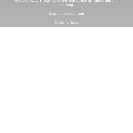
Hak Cipta © 2013 - 2025 | OXShare | Semua hak dilindungi undang-
undang
Syarat dan Ketentuan
Dokumen legal