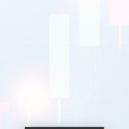
EURUSD
1.2184 1.2186
GBPUSD
1.4167 1.4169
USDJPY
109.35 109.38
USDCAD
1.2101 1.2103
Berdagang