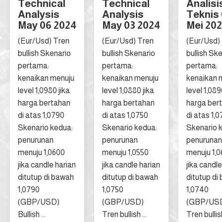
Technical
Technical
Analisi
Analysis
Analysis
Teknis
May 06 2024
May 03 2024
Mei 20
(Eur/Usd) Tren
(Eur/Usd) Tren
(Eur/Usd)
bullish Skenario
bullish Skenario
bullish Sk
pertama:
pertama:
pertama:
kenaikan menuju
kenaikan menuju
kenaikan 
level 1,0980 jika
level 1,0880 jika
level 1,089
harga bertahan
harga bertahan
harga ber
di atas 1,0790
di atas 1,0750
di atas 1,
Skenario kedua:
Skenario kedua:
Skenario 
penurunan
penurunan
penurunan
menuju 1,0600
menuju 1,0550
menuju 1,
jika candle harian
jika candle harian
jika candle
ditutup di bawah
ditutup di bawah
ditutup di
1,0790
1,0750
1,0740
(GBP/USD)
(GBP/USD)
(GBP/US
Bullish ...
Tren bullish ...
Tren bullish