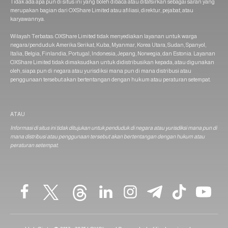
Tidak ada apa pun di situs ini yang boleh dibaca atau ditafsirkan sebagai saran yang
merupakan bagian dari OXShare Limited atau afiliasi, direktur, pejabat, atau
karyawannya.
Wilayah Terbatas: OXShare Limited tidak menyediakan layanan untuk warga
negara/penduduk Amerika Serikat, Kuba, Myanmar, Korea Utara, Sudan, Spanyol,
Italia, Belgia, Finlandia, Portugal, Indonesia, Jepang, Norwegia, dan Estonia. Layanan
OXShare Limited tidak dimaksudkan untuk didistribusikan kepada, atau digunakan
oleh, siapa pun di negara atau yurisdiksi mana pun di mana distribusi atau
penggunaan tersebut akan bertentangan dengan hukum atau peraturan setempat.
ATAU
Informasi di situs ini tidak ditujukan untuk penduduk di negara atau yurisdiksi mana pun di
mana distribusi atau penggunaan tersebut akan bertentangan dengan hukum atau
peraturan setempat.