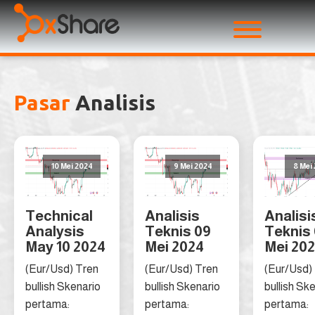
Pasar
Analisis
10 Mei 2024
9 Mei 2024
8 Mei
Technical
Analisis
Analisi
Analysis
Teknis 09
Teknis
May 10 2024
Mei 2024
Mei 20
(Eur/Usd) Tren
(Eur/Usd) Tren
(Eur/Usd)
bullish Skenario
bullish Skenario
bullish Sk
pertama:
pertama:
pertama: