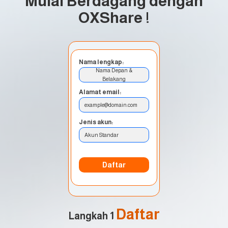
Mulai Berdagang dengan
OXShare
!
Nama lengkap:
Nama Depan &
Belakang
Alamat email:
example@domain.com
Jenis akun:
Akun Standar
Daftar
Daftar
Langkah 1