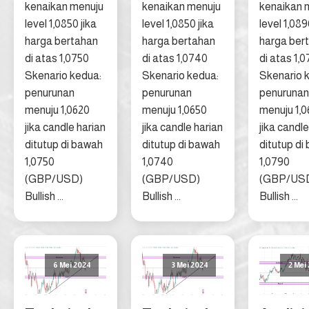
kenaikan menuju
kenaikan menuju
kenaikan 
level 1,0850 jika
level 1,0850 jika
level 1,089
harga bertahan
harga bertahan
harga ber
di atas 1,0750
di atas 1,0740
di atas 1,
Skenario kedua:
Skenario kedua:
Skenario 
penurunan
penurunan
penurunan
menuju 1,0620
menuju 1,0650
menuju 1,
jika candle harian
jika candle harian
jika candle
ditutup di bawah
ditutup di bawah
ditutup di
1,0750
1,0740
1,0790
(GBP/USD)
(GBP/USD)
(GBP/US
Bullish ...
Bullish ...
Bullish ...
6 Mei 2024
3 Mei 2024
2 Mei