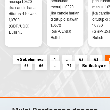
penurunan
penurunan
menuju 1,0520
menuju 1,0520
menuju 1,
jika candle harian
jika candle harian
jika candle
ditutup di bawah
ditutup di bawah
ditutup di
1,0700
1,0670
1,0750
(GBP/USD)
(GBP/USD)
(GBP/US
Bullish ...
Bullish ...
Bullish ...
« Sebelumnya
1
…
62
63
65
66
…
74
Berikutnya »