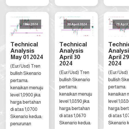
1 Mei 2024
30 April 2024
29 April
Technical
Technical
Techni
Analysis
Analysis
Analys
May 01 2024
April 30
April 2
2024
2024
(Eur/Usd) Tren
(Eur/Usd) Tren
(Eur/Usd)
bullish Skenario
bullish Skenario
bullish Sk
pertama:
pertama:
pertama:
kenaikan menuju
kenaikan menuju
kenaikan 
level 1,0900 jika
level 1,0890 jika
level 1,088
harga bertahan
harga bertahan
harga ber
di atas 1,0700
di atas 1,0670
di atas 1,
Skenario kedua:
Skenario kedua:
Skenario 
penurunan