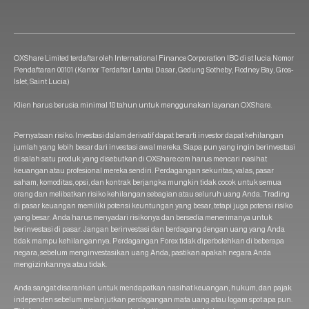
OXShare Limited terdaftar oleh International Finance Corporation IBC di st lucia Nomor
Pendaftaran 00101 (Kantor Terdaftar Lantai Dasar, Gedung Sotheby, Rodney Bay, Gros-
Islet, Saint Lucia)
Klien harus berusia minimal 18 tahun untuk menggunakan layanan OXShare.
Pernyataan risiko: Investasi dalam derivatif dapat berarti investor dapat kehilangan
jumlah yang lebih besar dari investasi awal mereka. Siapa pun yang ingin berinvestasi
di salah satu produk yang disebutkan di OXShare.com harus mencari nasihat
keuangan atau profesional mereka sendiri. Perdagangan sekuritas, valas, pasar
saham, komoditas, opsi, dan kontrak berjangka mungkin tidak cocok untuk semua
orang dan melibatkan risiko kehilangan sebagian atau seluruh uang Anda. Trading
di pasar keuangan memiliki potensi keuntungan yang besar, tetapi juga potensi risiko
yang besar. Anda harus menyadari risikonya dan bersedia menerimanya untuk
berinvestasi di pasar. Jangan berinvestasi dan berdagang dengan uang yang Anda
tidak mampu kehilangannya. Perdagangan Forex tidak diperbolehkan di beberapa
negara, sebelum menginvestasikan uang Anda, pastikan apakah negara Anda
mengizinkannya atau tidak.
Anda sangat disarankan untuk mendapatkan nasihat keuangan, hukum, dan pajak
independen sebelum melanjutkan perdagangan mata uang atau logam spot apa pun.