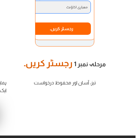
معیاری اکاؤنٹ
رجسٹر کریں۔
رجسٹر کریں۔
مرحلہ نمبر 1
تیز، آسان اور محفوظ درخواست
ہما
ایک