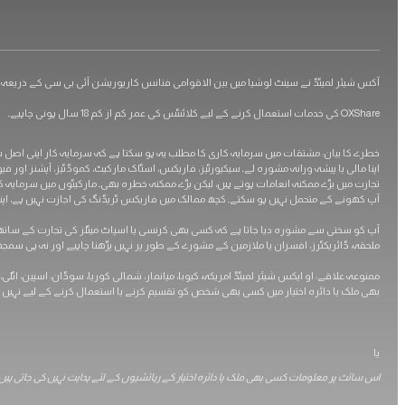
آکس شیئر لمیٹڈ نے سینٹ لوشیا میں بین الاقوامی فنانس کارپوریشن آئی بی سی کے ذریعہ رجسٹریشن نمبر 00101 کے تحت رجسٹرڈ کیا (رجسٹرڈ آفس گراؤنڈ فلور، دی سوتھبی بلڈنگ، روڈن
OXShare کی خدمات استعمال کرنے کے لیے کلائنٹس کی عمر کم از کم 18 سال ہونی چاہیے۔
اپنا مالی یا پیشہ ورانہ مشورہ لے۔ سیکیورٹیز، فاریکس، اسٹاک مارکیٹ، کموڈٹیز، آپشنز او
تجارت میں بڑے ممکنہ انعامات ہوتے ہیں، لیکن بڑے ممکنہ خطرہ بھی۔ مارکیٹوں میں سرمایہ ک
آپ کھونے کے متحمل نہیں ہو سکتے۔ کچھ ممالک میں فاریکس ٹریڈنگ کی اجازت نہیں ہے، اپنا پیس
ملحقہ، ڈائریکٹرز، افسران یا ملازمین کے مشورے کے طور پر نہیں پڑھنا چاہیے اور نہ ہی سمجھا
ممنوعہ علاقے: او ایکس شیئر لمیٹڈ امریکہ، کیوبا، ​​میانمار، شمالی کوریا، سوڈان، اسپین، اٹل
بھی ملک یا دائرہ اختیار میں کسی بھی شخص کو تقسیم کرنے یا استعمال کرنے کے لیے نہیں 
یا
اس سائٹ پر معلومات کسی بھی ملک یا دائرہ اختیار کے رہائشیوں کے لئے ہدایت نہیں کی جاتی ہ