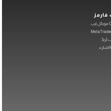
 فارمز
یپ
MetaTrader
 ٹریڈ
ے