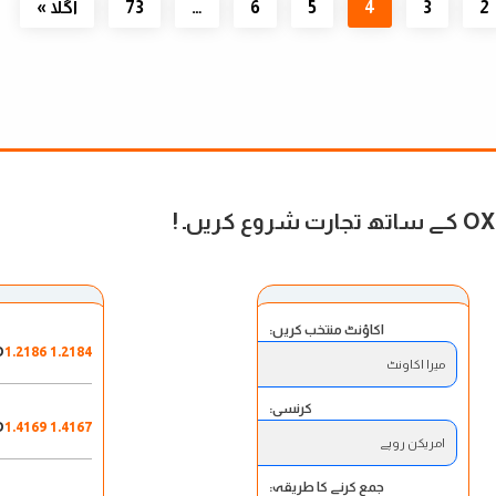
2
3
4
5
6
…
73
اگلا »
 شروع کریں۔
!
اکاؤنٹ منتخب کریں:
D
1.2184 1.2186
میرا اکاونٹ
کرنسی:
D
1.4167 1.4169
امریکن روپے
جمع کرنے کا طریقہ: