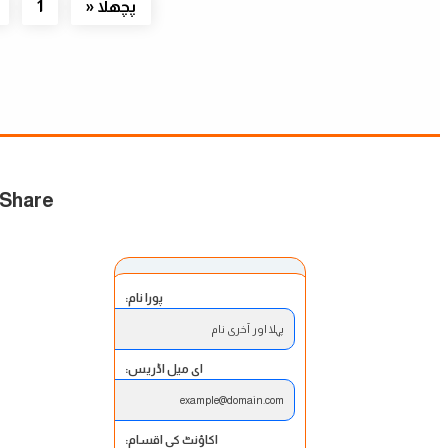
پچھلا «
1
OXShare کے ساتھ تجارت
پورا نام:
پہلا اور آخری نام
ای میل اڈریس:
example@domain.com
اکاؤنٹ کی اقسام: