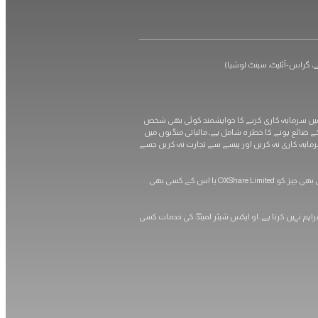
سرمایہ کاری سے بھی زیادہ رقم کھو سکتے ہیں۔ OXShare.com میں مذکور کسی بھی پروڈکٹس میں سرمایہ کاری کرنے کا خواہشمند کوئی بھی شخص
کے ضائع ہونے کا خطرہ شامل ہے۔ مالیاتی منڈیوں میں
 سرمایہ کاری نہ کریں اور پیسے سے تجارت نہ کریں جسے
آپ کو سختی سے مشورہ دیا جاتا ہے کہ کسی بھی کرنسی یا اسپاٹ میٹلز کی تجارت کے ساتھ آگے بڑھنے سے پہلے آزاد مالی، قانونی اور ٹیکس مشورہ حاصل کریں۔ اس سائٹ میں موجود کسی بھی چیز کو OXShare Limited یا اس کے کسی بھی
ت فراہم نہیں کرتا ہے۔ او ایکس شیئر لمیٹڈ کی خدمات کسی