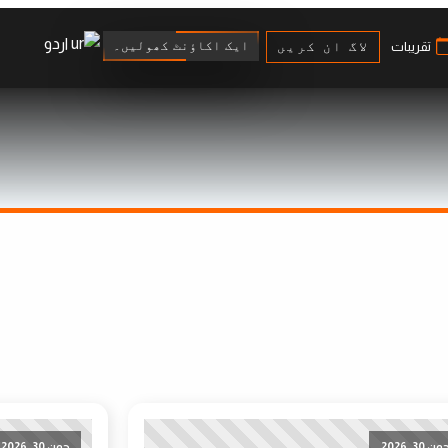
اردو
ایک اکاؤنٹ کھولیں۔
تقریبات
لاگ ان کریں
ون 30, 2026
جون 30, 2026