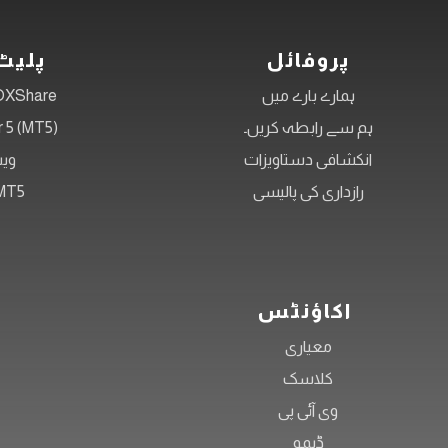
پروفائل
پلیٹ
ہمارے بارے میں
OXShare موبائل ا
ہم سے رابطہ کریں۔
 5 (MT5)
انکشافی دستاویزات
ویب
رازداری کی پالیسی
MT5 اشار
اکاؤنٹس
معیاری
کلاسک
وی آئی پی
ڈیمو