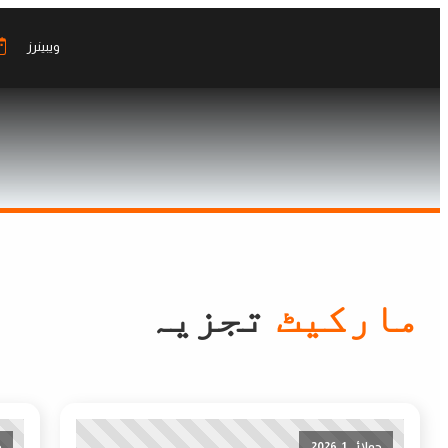
ویبینرز
مارکیٹ
تجزیہ
جولائی 1, 2026
ج