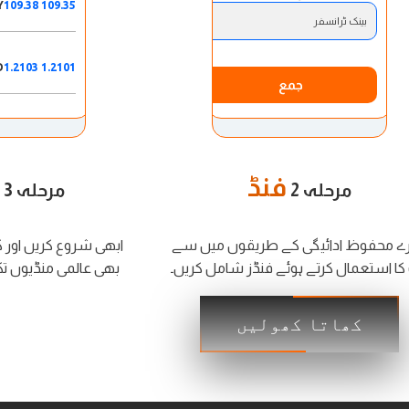
Y
109.35 109.38
بینک ٹرانسفر
D
1.2101 1.2103
جمع
ت
فنڈ
مرحلہ 2
مرحلہ 3
رے محفوظ ادائیگی کے طریقوں میں سے
ابھی شروع کریں اور
 کا استعمال کرتے ہوئے فنڈز شامل کریں۔
بھی عالمی منڈیوں ت
کھاتا کھولیں