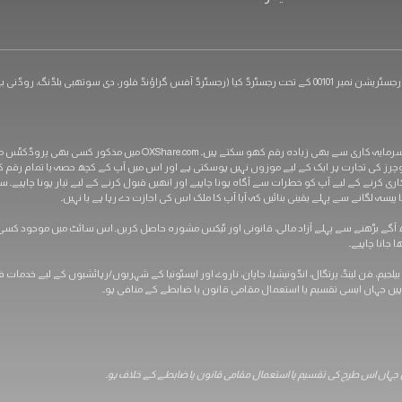
ی بے، گراس-آئلیٹ، سینٹ لوشیا)
خطرے کا بیان: مشتقات میں سرمایہ کاری کا مطلب یہ ہو سکتا ہے کہ سرمایہ کار اپنی اصل 
ر فیوچرز کی تجارت ہر ایک کے لیے موزوں نہیں ہوسکتی ہے اور اس میں آپ کے کچھ حصہ یا تمام رقم 
اری کرنے کے لیے آپ کو خطرات سے آگاہ ہونا چاہیے اور انھیں قبول کرنے کے لیے تیار ہونا چاہیے۔
ہ لگانے سے پہلے یقینی بنائیں کہ آیا آپ کا ملک اس کی اجازت دے رہا ہے یا نہیں۔
 جانا چاہیے۔
ی، بیلجیم، فن لینڈ، پرتگال، انڈونیشیا، جاپان، ناروے اور ایسٹونیا کے شہریوں/رہائشیوں کے لیے خدما
ہیں جہاں ایسی تقسیم یا استعمال مقامی قانون یا ضابطے کے منافی ہو۔.
یں جہاں اس طرح کی تقسیم یا استعمال مقامی قانون یا ضابطے کے خلاف ہو۔