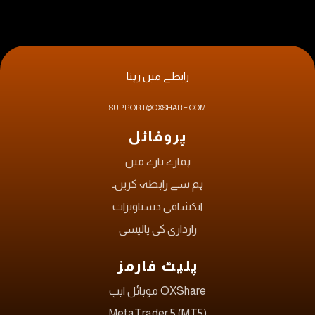
رابطے میں رہنا
SUPPORT@OXSHARE.COM
پروفائل
ہمارے بارے میں
ہم سے رابطہ کریں۔
انکشافی دستاویزات
رازداری کی پالیسی
پلیٹ فارمز
OXShare موبائل ایپ
MetaTrader 5 (MT5)