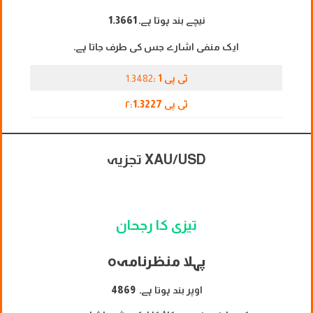
نیچے بند ہوتا ہے۔
1.3661
ایک منفی اشارے جس کی طرف جاتا ہے۔
ٹی پی 1 :
1.3482
ٹی پی ۲:
1.3227
XAU/USD تجزیہ
تیزی کا رجحان
پہلا منظرنامہ
o
اوپر بند ہوتا ہے۔
4869