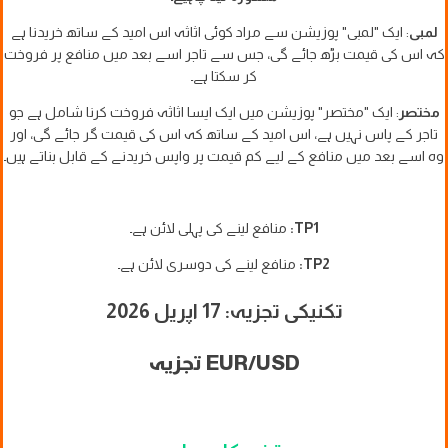
لمبی
: ایک "لمبی" پوزیشن سے مراد کوئی اثاثہ اس امید کے ساتھ خریدنا ہے
کہ اس کی قیمت بڑھ جائے گی، جس سے تاجر اسے بعد میں منافع پر فروخت
کر سکتا ہے۔
مختصر
: ایک "مختصر" پوزیشن میں ایک ایسا اثاثہ فروخت کرنا شامل ہے جو
تاجر کے پاس نہیں ہے، اس امید کے ساتھ کہ اس کی قیمت گر جائے گی، اور
وہ اسے بعد میں منافع کے لیے کم قیمت پر واپس خریدنے کے قابل بناتے ہیں۔
TP1:
منافع لینے کی پہلی لائن ہے۔
TP2:
منافع لینے کی دوسری لائن ہے۔
تکنیکی تجزیہ: 17 اپریل 2026
EUR/USD تجزیہ