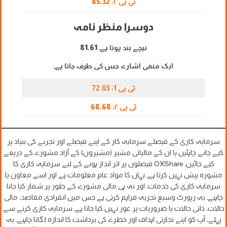
ٹی پی ۲:
85.32
دوسرا منظر نامہ
نیچے بند ہوتا ہے۔
81.61
ایک منفی اشارے جس کی طرف جاتا ہے۔
ٹی پی 1: 72.03
ٹی پی ۲:
68.68
سرمایہ کاری کے فیصلے سرمایہ کار کے اپنے فیصلے اور تجربے کی بنیاد پر
کیے جانے چاہئیں یا ان کے مالیاتی مشیر (مشیروں) کے آزاد مشورے کے ذریعے
کیے جائیں۔ OXShare فیصلوں پر اثر انداز ہونے کے لیے سرمایہ کاری کا
مشورہ پیش نہیں کرتا ہے۔ یہاں کا مواد عام معلومات ہے اور اسے معاون یا
سرمایہ کاری کی خدمات، اور نہ ہی مالی مشورے کے طور پر شمار کیا جانا
چاہیے۔ یہ رپورٹ وسیع تجزیہ فراہم کرتی ہے جس میں انفرادی مقاصد، مالی
حالات، ذاتی حالات یا ضروریات پر غور نہیں کیا جاتا ہے۔ سرمایہ کاری کرنے سے
پہلے، آپ کو اپنے تجارتی اہداف اور خطرے کی برداشت کا اندازہ لگانا چاہیے۔ یہ