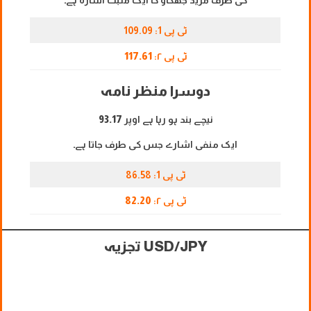
کی طرف مزید جھکاؤ کا ایک مثبت اشارہ ہے۔
ٹی پی 1: 109.09
ٹی پی ۲:
117.61
دوسرا منظر نامہ
نیچے بند ہو رہا ہے اوپر
93.17
ایک منفی اشارے جس کی طرف جاتا ہے۔
ٹی پی 1: 86.58
ٹی پی ۲:
82.20
USD/JPY تجزیہ