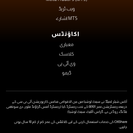
ویب ٹریڈ
MT5 اشارے
اکاؤنٹس
معیاری
کلاسک
وی آئی پی
ڈیمو
آکس شیئر لمیٹڈ نے سینٹ لوشیا میں بین الاقوامی فنانس کارپوریشن آئی بی سی کے
ذریعہ رجسٹریشن نمبر 00101 کے تحت رجسٹرڈ کیا (رجسٹرڈ آفس گراؤنڈ فلور، دی سوتھبی
بلڈنگ، روڈنی بے، گراس-آئلیٹ، سینٹ لوشیا)
OXShare کی خدمات استعمال کرنے کے لیے کلائنٹس کی عمر کم از کم 18 سال ہونی
چاہیے۔