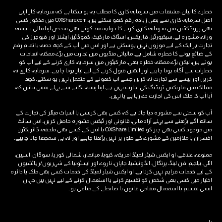
خطرے کا بیان: مشتقات میں سرمایہ کاری کا مطلب یہ ہو سکتا ہے کہ سرمایہ کار اپنی
اصل سرمایہ کاری سے بھی زیادہ رقم کھو سکتے ہیں۔ OXShare.com میں مذکور کسی
بھی پروڈکٹس میں سرمایہ کاری کرنے کا خواہشمند کوئی بھی شخص اپنا مالی یا پیشہ
ورانہ مشورہ لے۔ سیکیورٹیز، فاریکس، اسٹاک مارکیٹ، کموڈٹیز، آپشنز اور فیوچرز کی
تجارت ہر ایک کے لیے موزوں نہیں ہوسکتی ہے اور اس میں آپ کے کچھ حصہ یا تمام رقم
کے ضائع ہونے کا خطرہ شامل ہے۔ مالیاتی منڈیوں میں تجارت میں بڑے ممکنہ انعامات
ہوتے ہیں، لیکن بڑے ممکنہ خطرہ بھی۔ مارکیٹوں میں سرمایہ کاری کرنے کے لیے آپ کو
خطرات سے آگاہ ہونا چاہیے اور انھیں قبول کرنے کے لیے تیار ہونا چاہیے۔ سرمایہ کاری نہ
کریں اور پیسے سے تجارت نہ کریں جسے آپ کھونے کے متحمل نہیں ہو سکتے۔ کچھ
ممالک میں فاریکس ٹریڈنگ کی اجازت نہیں ہے، اپنا پیسہ لگانے سے پہلے یقینی بنائیں کہ
آیا آپ کا ملک اس کی اجازت دے رہا ہے یا نہیں۔
آپ کو سختی سے مشورہ دیا جاتا ہے کہ کسی بھی کرنسی یا اسپاٹ میٹلز کی تجارت کے
ساتھ آگے بڑھنے سے پہلے آزاد مالی، قانونی اور ٹیکس مشورہ حاصل کریں۔ اس سائٹ
میں موجود کسی بھی چیز کو OXShare Limited یا اس کے کسی بھی ملحقہ، ڈائریکٹرز،
افسران یا ملازمین کے مشورے کے طور پر نہیں پڑھنا چاہیے اور نہ ہی سمجھا جانا چاہیے۔
ممنوعہ علاقے: او ایکس شیئر لمیٹڈ امریکہ، کیوبا، ​​میانمار، شمالی کوریا، سوڈان، اسپین،
اٹلی، بیلجیم، فن لینڈ، پرتگال، انڈونیشیا، جاپان، ناروے اور ایسٹونیا کے شہریوں/رہائشیوں
کے لیے خدمات فراہم نہیں کرتا ہے۔ او ایکس شیئر لمیٹڈ کی خدمات کسی بھی ملک یا دائرہ
اختیار میں کسی بھی شخص کو تقسیم کرنے یا استعمال کرنے کے لیے نہیں ہیں جہاں
ایسی تقسیم یا استعمال مقامی قانون یا ضابطے کے منافی ہو۔.