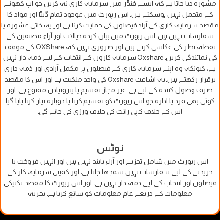
مشورہ دیا جاتا ہے کہ ایسے فنڈز میں سرمایہ کاری نہ کریں جو آپ کھونے
کے متحمل نہیں ہوسکتے ہیں۔ اس رپورٹ میں موجود تمام ڈیٹا اور مواد کا
مقصد سرمایہ کاری کے آزاد فیصلوں کی حمایت کرنا ہے اور یہ ذاتی مشورہ یا
سفارشات نہیں ہیں۔ اس رپورٹ میں بیان کردہ خیالات اور آراء مصنفین کے
نقطہ نظر کی عکاسی کرتے ہیں اور ضروری نہیں کہ OXShare کے موقف
کی نمائندگی کریں۔ Oxshare سرمایہ کاروں کے انتخاب کے لیے ذمہ دار نہیں
ہے، کیونکہ وہ اپنے سرمایہ کاری کے فیصلوں پر مکمل آزادی اور ذمہ داری
برقرار رکھتے ہیں۔ یہ اشاعت Oxshare کی واحد ملکیت ہے اور اس کا مقصد
صرف وصول کنندہ کے لیے ہے۔ غیر مجاز تقسیم یا پنروتپادن ممنوع ہے، اور
کوئی بھی فرد یا ادارہ جو اس رپورٹ کو تقسیم کرتا یا دوبارہ تیار کرتا پایا گیا
اس کے خلاف کاپی رائٹ کی خلاف ورزی کی جائے گی۔
نوٹس
اس رپورٹ میں شامل تجزیے اور آراء پابند نہیں ہیں اور انہیں فروخت یا
خریدنے کے لیے سفارشات نہیں سمجھا جاتا ہے، اور کمپنی سرمایہ کار کے
فیصلوں اور انتخاب کے لیے ذمہ دار نہیں ہے، اور اس رپورٹ کا مقصد تکنیکی
معلومات کے ذریعے عام معلومات کو شائع کرنا ہے۔ تجزیہ