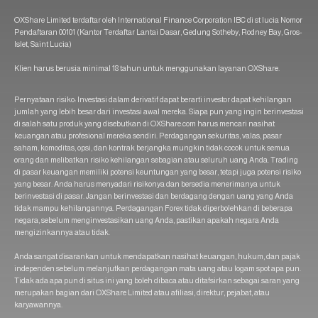
OXShare Limited terdaftar oleh International Finance Corporation IBC di st lucia Nomor
Pendaftaran 00101 (Kantor Terdaftar Lantai Dasar, Gedung Sotheby, Rodney Bay, Gros-
Islet, Saint Lucia)
Klien harus berusia minimal 18 tahun untuk menggunakan layanan OXShare.
Pernyataan risiko: Investasi dalam derivatif dapat berarti investor dapat kehilangan
jumlah yang lebih besar dari investasi awal mereka. Siapa pun yang ingin berinvestasi
di salah satu produk yang disebutkan di OXShare.com harus mencari nasihat
keuangan atau profesional mereka sendiri. Perdagangan sekuritas, valas, pasar
saham, komoditas, opsi, dan kontrak berjangka mungkin tidak cocok untuk semua
orang dan melibatkan risiko kehilangan sebagian atau seluruh uang Anda. Trading
di pasar keuangan memiliki potensi keuntungan yang besar, tetapi juga potensi risiko
yang besar. Anda harus menyadari risikonya dan bersedia menerimanya untuk
berinvestasi di pasar. Jangan berinvestasi dan berdagang dengan uang yang Anda
tidak mampu kehilangannya. Perdagangan Forex tidak diperbolehkan di beberapa
negara, sebelum menginvestasikan uang Anda, pastikan apakah negara Anda
mengizinkannya atau tidak.
Anda sangat disarankan untuk mendapatkan nasihat keuangan, hukum, dan pajak
independen sebelum melanjutkan perdagangan mata uang atau logam spot apa pun.
Tidak ada apa pun di situs ini yang boleh dibaca atau ditafsirkan sebagai saran yang
merupakan bagian dari OXShare Limited atau afiliasi, direktur, pejabat, atau
karyawannya.