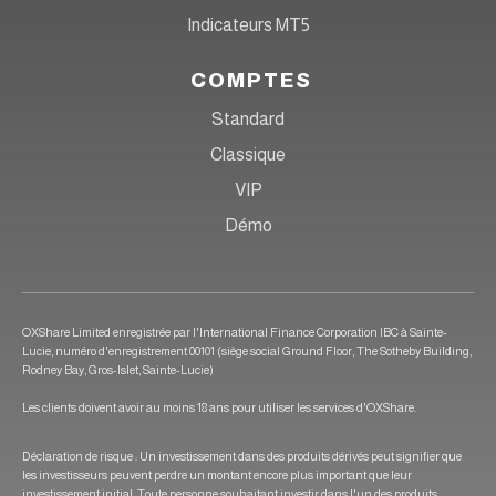
Indicateurs MT5
COMPTES
Standard
Classique
VIP
Démo
OXShare Limited enregistrée par l'International Finance Corporation IBC à Sainte-
Lucie, numéro d'enregistrement 00101 (siège social Ground Floor, The Sotheby Building,
Rodney Bay, Gros-Islet, Sainte-Lucie)
Les clients doivent avoir au moins 18 ans pour utiliser les services d'OXShare.
Déclaration de risque : Un investissement dans des produits dérivés peut signifier que
les investisseurs peuvent perdre un montant encore plus important que leur
investissement initial. Toute personne souhaitant investir dans l'un des produits