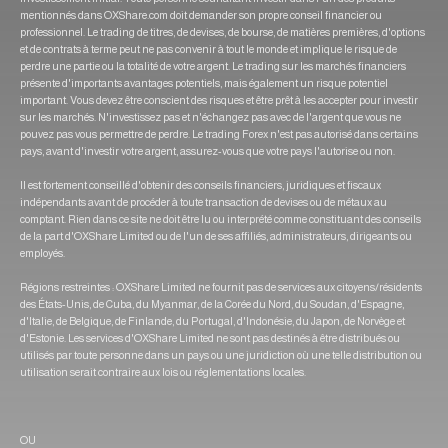
mentionnés dans OXShare.com doit demander son propre conseil financier ou
professionnel. Le trading de titres, de devises, de bourse, de matières premières, d'options
et de contrats à terme peut ne pas convenir à tout le monde et implique le risque de
perdre une partie ou la totalité de votre argent. Le trading sur les marchés financiers
présente d'importants avantages potentiels, mais également un risque potentiel
important. Vous devez être conscient des risques et être prêt à les accepter pour investir
sur les marchés. N'investissez pas et n'échangez pas avec de l'argent que vous ne
pouvez pas vous permettre de perdre. Le trading Forex n'est pas autorisé dans certains
pays, avant d'investir votre argent, assurez-vous que votre pays l'autorise ou non.
Il est fortement conseillé d'obtenir des conseils financiers, juridiques et fiscaux
indépendants avant de procéder à toute transaction de devises ou de métaux au
comptant. Rien dans ce site ne doit être lu ou interprété comme constituant des conseils
de la part d'OXShare Limited ou de l'un de ses affiliés, administrateurs, dirigeants ou
employés.
Régions restreintes : OXShare Limited ne fournit pas de services aux citoyens/résidents
des États-Unis, de Cuba, du Myanmar, de la Corée du Nord, du Soudan, d'Espagne,
d'Italie, de Belgique, de Finlande, du Portugal, d'Indonésie, du Japon, de Norvège et
d'Estonie. Les services d'OXShare Limited ne sont pas destinés à être distribués ou
utilisés par toute personne dans un pays ou une juridiction où une telle distribution ou
utilisation serait contraire aux lois ou réglementations locales.
OU