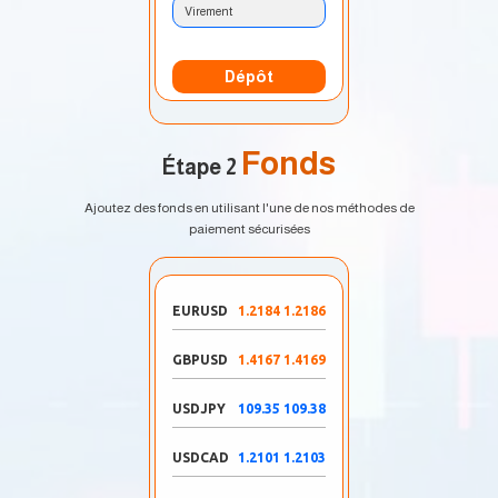
Virement
Dépôt
Fonds
Étape 2
Ajoutez des fonds en utilisant l'une de nos méthodes de
paiement sécurisées
EURUSD
1.2184 1.2186
GBPUSD
1.4167 1.4169
USDJPY
109.35 109.38
USDCAD
1.2101 1.2103