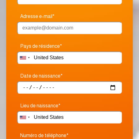
Adresse e-mail*
Pays de résidence*
Date de naissance*
Lieu de naissance*
Numéro de téléphone*